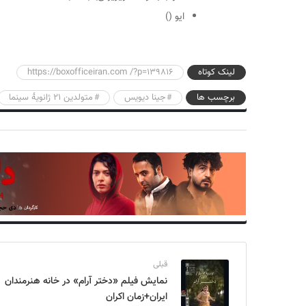
ایو
()
لینک کوتاه
https://boxofficeiran.com /?p=139816
برچسب ها
جینا دیویس
متولدین 21 ژانویهٔ سینما
قبلی
نمایش فیلم «دختر آرام»‏ در خانه هنرمندان
ایران+زمان اکران