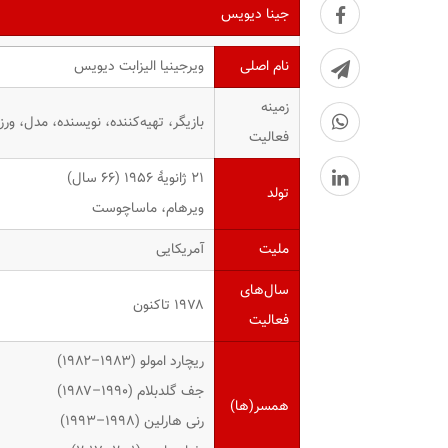
جینا دیویس
نام اصلی
ویرجینیا الیزابت دیویس
زمینه
بازیگر، تهیه‌کننده، نویسنده، مدل، ورز
فعالیت
۲۱ ژانویهٔ ۱۹۵۶ ‏(۶۶ سال)
تولد
ویرهام، ماساچوست
ملیت
آمریکایی
سال‌های
۱۹۷۸ تاکنون
فعالیت
ریچارد امولو (۱۹۸۳–۱۹۸۲)
جف گلدبلام (۱۹۹۰–۱۹۸۷)
همسر(ها)
رنی هارلین (۱۹۹۸–۱۹۹۳)