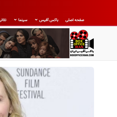
صفحه اصلی
باکس آفیس
سینما
تئاتر
ب
ا
ک
س
آ
ف
ی
س
ا
ی