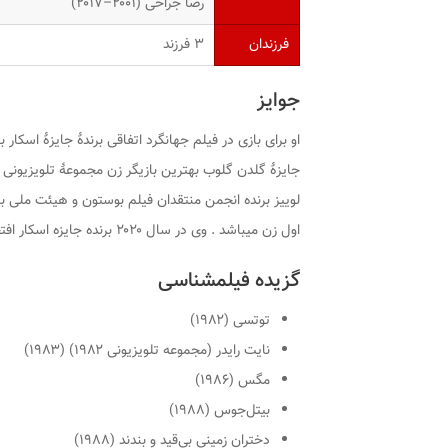
رضا جراحی (۲۰۰۱–۲۰۱۷)
فرزندان
۳ فرزند
جوایز
او برای بازی در فیلم
جهانگرد اتفاقی
جایزهٔ گلدن گلوب بهترین بازیگر زن مجموعهٔ تلویزیونی د
لوییز
برنده انجمن منتقدان فیلم بوستون و هیئت ملی باز
اول زن میباشد . وی در سال ۲۰۲۰ برنده جایزه اسکار افتخاری جایزه بشردوستانه ژان هرشولت شد.
گزیده فیلمشناسی
توتسی
(۱۹۸۲)
نایت رایدر (مجموعه تلویزیونی ۱۹۸۲)
(۱۹۸۳)
مگس
(۱۹۸۶)
بیتل‌جوس
(۱۹۸۸)
دختران زمینی بی‌قید و بندند
(۱۹۸۸)