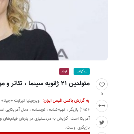
ر
ا
ن
بیوگرافی
تولد
متولدین ۲۱ ژانویه سینما ، تئاتر و موسیقی؛ جینا دیویس
0
به گزارش باکس افیس ایران:
ویرجینیا الیزابت «جینا»
۱۹۵۶
) بازیگر ، تهیه‌کننده ، نویسنده ، مدل آمریکایی 
آمریکا است. گرایش به مردستیزی در پاره‌ای فیلم‌های و
بازیگری اوست.