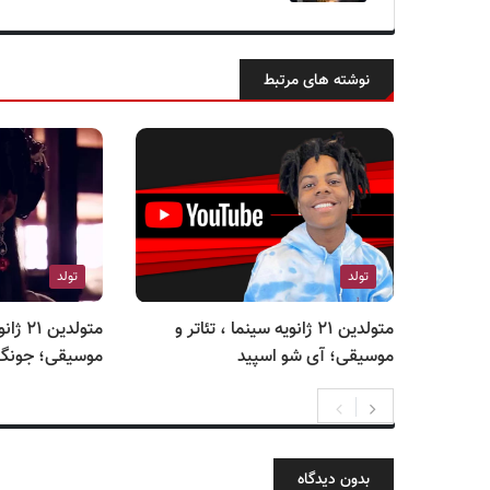
نوشته های مرتبط
تولد
تولد
متولدین ۲۱ ژانویه سینما ، تئاتر و
متولدین
موسیقی؛ آی شو اسپید
موسیقی؛ جونگ 
بدون دیدگاه