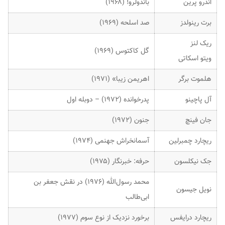
اندرو پرین
باندولرو! (۱۹۶۸)
برت رینولدز
صد اسلحه (۱۹۶۹)
ریک لنز
گل کاکتوس (۱۹۶۹)
ویتو اسکاتی
هلموت برگر
اهریمن زیبا» (۱۹۷۱)
آل پاچینو
پدرخوانده (۱۹۷۲) – دوبله اول
جان فینچ
جنون (۱۹۷۲)
ریچارد چمبرلین
آسمانخراش جهنمی (۱۹۷۴)
جک نیکلسون
حرفه: خبرنگار (۱۹۷۵)
محمد رسول‌الله (۱۹۷۶) در نقش جعفر بن
نویل جیسون
ابی‌طالب
ریچارد درایفس
برخورد نزدیک از نوع سوم (۱۹۷۷)