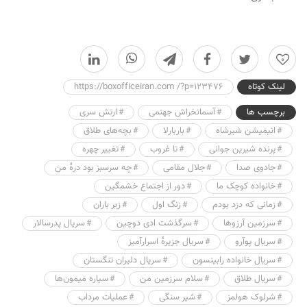
0
لینک کوتاه
https://boxofficeiran.com /?p=123476
برچسب ها
آسمانخراش جهنمی
ارتش سری
انیمیشن شیرشاه
باربارلا
بچه‌های طلاق
پرنده شیرین جوانی
تا غروب
تغییر چهره
جادوی صدا
جلال مقامی
چه سرسبز بود درهٔ من
خانواده کوچک ما
دور از اجتماع خشمگین
زمانی که دزد بودم
زنگ اول
زیر باران
سرزمین آرزوها
سرگذشت ادی دوچین
سریال پدرسالار
سریال پوآرو
سریال جزیرهٔ اسرارآمیز
سریال خانواده رابینسون
سریال دلیران تنگستان
سریال طلاق
سلام سرزمین من
سیاره میمون‌ها
شرلوک هولمز
شیر سنگی
عملیات مرداب