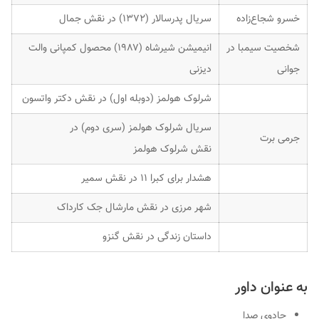
خسرو شجاع‌زاده
سریال پدرسالار (۱۳۷۲) در نقش جمال
شخصیت
سیمبا
در
انیمیشن شیرشاه (۱۹۸۷) محصول کمپانی والت
جوانی
دیزنی
شرلوک هولمز (دوبله اول) در نقش دکتر واتسون
سریال شرلوک هولمز (سری دوم) در
جرمی برت
نقش شرلوک هولمز
هشدار برای کبرا ۱۱ در نقش سمیر
شهر مرزی در نقش مارشال جک کارداک
داستان زندگی در نقش گنزو
به عنوان داور
جادوی صدا