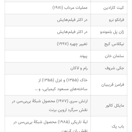
کیت کارادین
عملیات مرداب (۱۹۸۱)
فرانکو نرو
در اکثر فیلم‌هایش
ژان پل بلموندو
در اکثر فیلم‌هایش
نیکلاس کیج
تغییر چهره (۱۹۹۷)
سلمان خان
پیوند
جکی شروف
رام و لاکان
خاک (۱۳۵۵) و غزل (۱۳۵۵) از
فرامرز قریبیان
ساخته‌های مسعود کیمیایی، و …
ارتش سری (۱۹۷۷) محصول شبکهٔ بی‌بی‌سی در
مایکل کالور
نقش سرگرد اروین برنت
لبهٔ تاریکی (۱۹۸۵) محصول شبکهٔ بی‌بی‌سی در
باب پک
نقش ران کریون