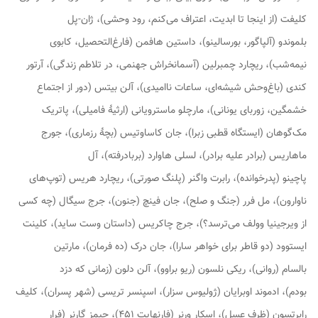
کلیفت (از اینجا تا ابدیت، اعتراف می‌کنم، رود وحشی)، ژان-پل
بلموندو (آل‍‍پاگور، بورسالینو)، داستین هافمن (فارغ‌التحصیل، کابوی
نیمه‌شب)، ریچارد چمبرلین (آسمانخراش جهنمی، در تلاطم زندگی)، آرتور
کندی (باغ‌وحش شیشه‌ای، ساعات ناامیدی)، آلن بیتس (دور از اجتماع
خشمگین، زوربای یونانی)، مارچلو ماسترویانی (ارثیهٔ فامیلی)، پاتریک
مک‌گوهان (ایستگاه قطبی زبرا)، جان کاساوتیس (بچهٔ رزماری)، جورج
ماهاریس (برادر علیه برادر)، لسلی هاوارد (بربادرفته)، آل
پاچینو (پدرخوانده)، رابرت واگنر (پلنگ صورتی)، ریچارد هریس (توپ‌های
ناوارون)، مل فرر (جنگ و صلح)، جان فینچ (جنون)، جرج سیگال (چه کسی
از ویرجینیا وولف می‌ترسد؟)، جرج چاکریس (داستان وست ساید)، کلینت
ایستوود (دو قاطر برای خواهر سارا)، جان درک (ده فرمان)، مارتین
بالسام (روانی)، ریکی نلسون (ریو براوو)، آلن دلون (زمانی که دزد
بودم)، ادموند اوبرایان (ژولیوس سزار)، اسپنسر تریسی (شهر پسران)، کلیف
رابرتسون (ظرف عسل)، اسکار ورنر (فارنهایت ۴۵۱)، جیمز گارنر (فرار