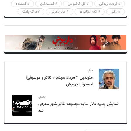
گردباد زندگی
گل کاکتوس
گمشدگان
گمشده
لاکی
لانه عقاب‌ها
مرد نامرئی
مرگ پلنگ
قبلی
متولدین ۲ مرداد سینما ، تئاتر و موسیقی؛
احمدرضا درویش
بعدی
نمایش جدید تالار سایه مجموعه تئاتر شهر معرفی
شد