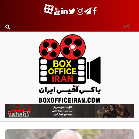
ب
ا
ک
س
آ