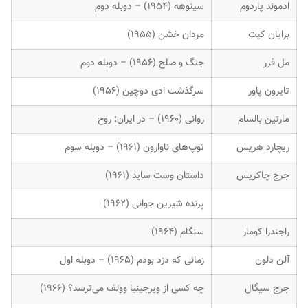
ادموند پاردوم
سینوهه (۱۹۵۴) – دوبله دوم
برایان کیت
مردان خشن (۱۹۵۵)
مل فرر
جنگ و صلح (۱۹۵۶) – دوبله دوم
تایرون پاور
سرگذشت ادی دوچین (۱۹۵۶)
مارتین بالسام
روانی (۱۹۶۰) – در ایران: روح
ریچارد هریس
توپ‌های ناوارون (۱۹۶۱) – دوبله سوم
جرج چاکریس
داستان وست ساید (۱۹۶۱)
پرنده شیرین جوانی (۱۹۶۲)
راجندرا کومار
سنگام (۱۹۶۴)
آلن دلون
زمانی که دزد بودم (۱۹۶۵) – دوبله اول
جرج سیگال
چه کسی از ویرجینیا وولف می‌ترسد؟ (۱۹۶۶)