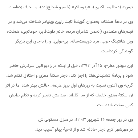
ترس» (عبدالرضا اکبری)، «پدرسالار» (خسرو شجاع‌زاده)، و… حرف زده‌است.
وی در دههٔ هشتاد، به‌عنوان گویندهٔ ثابت رابین ویلیامز شناخته می‌شد و در
فیلم‌های متعددی (انجمن شاعران مرده، خانم داوت‌فایر، جومانجی، هملت،
ویل هانتینگ خوب، مرد دویست‌ساله، بی‌خوابی، و…) به‌جای این بازیگر
گویندگی کرده‌است.
این دوبلور مطرح، ۱۵ آذر ۱۳۹۳، قبل از اینکه در رادیو البرز سرکارش حاضر
شود و برنامهٔ «شنیدنی‌ها» را اجرا کند، دچار سکتهٔ مغزی و اختلال تکلم شد.
گرچه وی اکنون نسبت به روزهای اول ﺑﺮوز ﻋﺎرﺿﻪ، حالش بهتر شده اما در اثر
آن سکتهٔ مغزی خفیف که از سر گذراند، صدایش تغییر کرده و تکلم برایش
کمی سخت شده‌است.
وی در روز جمعه ۱۴ شهریور ۱۳۹۳، در منزل مسکونی‌اش
در مهرشهر کرج دچار حادثه شد و از ناحیهٔ پهلو آسیب دید.