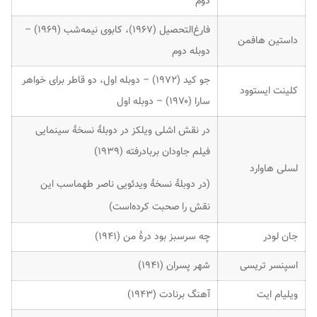
دوم
فارغ‌التحصیل (۱۹۶۷)، کابوی نیمه‌شب (۱۹۶۹) –
داستین هافمن
دوبله دوم
جو کید (۱۹۷۲) – دوبله اول، دو قاطر برای خواهر
کلینت ایستوود
سارا (۱۹۷۰) – دوبله اول
در نقش اشلی ویلکز در دوبلهٔ نسخهٔ سینمایی
فیلم جاودان بربادرفته (۱۹۳۹)
لسلی هاوارد
(در دوبلهٔ نسخهٔ ویدئویی ناصر طهماسب این
نقش را صحبت کرده‌است)
جان لودر
چه سرسبز بود درهٔ من (۱۹۴۱)
اسپنسر تریسی
شهر پسران (۱۹۴۱)
ویلیام ایت
آهنگ برنادت (۱۹۴۳)