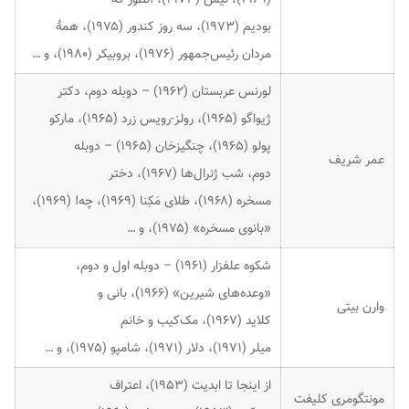
بودیم (۱۹۷۳)، سه روز کندور (۱۹۷۵)، همهٔ
مردان رئیس‌جمهور (۱۹۷۶)، بروبیکر (۱۹۸۰)، و …
لورنس عربستان (۱۹۶۲) – دوبله دوم، دکتر
ژیواگو (۱۹۶۵)، رولز-رویس زرد (۱۹۶۵)، مارکو
پولو (۱۹۶۵)، چنگیزخان (۱۹۶۵) – دوبله
عمر شریف
دوم، شب ژنرال‌ها (۱۹۶۷)، دختر
مسخره (۱۹۶۸)، طلای مَکِنا (۱۹۶۹)، چه! (۱۹۶۹)،
«بانوی مسخره» (۱۹۷۵)، و …
شکوه علفزار (۱۹۶۱) – دوبله اول و دوم،
«وعده‌های شیرین» (۱۹۶۶)، بانی و
وارن بیتی
کلاید (۱۹۶۷)، مک‌کیب و خانم
میلر (۱۹۷۱)، دلار (۱۹۷۱)، شامپو (۱۹۷۵)، و …
از اینجا تا ابدیت (۱۹۵۳)، اعتراف
مونتگومری کلیفت