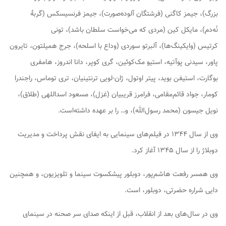
بزرگ)، جیمز کاگنی (فرشتگان آلوده‌صورت)، جیمز فرنسیسکس (گربهٔ
نُه‌دم)، مایکل کین (مردی که می‌خواست سلطان باشد)، تونی
کرتیس (وایکینگ‌ها)، آلبرتو سوردی (وداع با اسلحه)، جرج همیلتون، تایرون
پاور، سیدنی پوآتیه، استیو مک‌کوئین، گری کوپر، دانا اندروز، هامفری
بوگارت، استیفن بوید، پیتر اوتول، ژان-لویی ترنتینیان، تری توماس، راجندرا
کومار، جواد قائم‌مقامی، فرامرز قریبیان (غزل)، مسعود اسداللهی (طلاق)،
نویل جیسون (محمد رسول‌الله)، و… را بر عهده داشته‌است.
وی از سال ۱۳۴۴ در فیلم‌های سینمایی به ایفای نقش پرداخت و مدیریت
دوبلاژ را از سال ۱۳۴۵ آغاز کرد.
وی همسر رفعت هاشم‌پور، دوبلور پیشکسوت سینما و تلویزیون، و همچنین
دایی شراره حضرتی، دوبلور، است.
وی در سال‌های بعد از انقلاب، قبل از اینکه صدای سر صحنه در سینمای