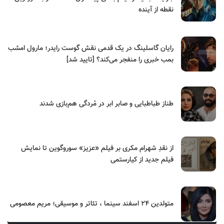
نقطه از آینده
رایان گاسلینگ در یک قدمی نقش گوست رایدر؛ مارول امشب
بمب خبری را منفجر می‌کند؟ [تایید شد]
طناز طباطبایی و صابر ابر در مُردگی هم‌بازی شدند
از نقدِ شهرام مکری بر فیلم «عزیز» سوروگوین تا نمایش
فیلم جدید از کیارستمی
متولدین ۲۴ اسفند سینما ، تئاتر و موسیقی؛ مریم معصومی