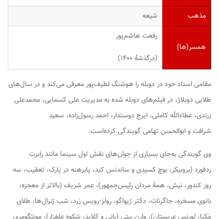
مذهب
شیعه
رفعت هاشم‌پور
همسر(ها)
(درگذشهٔ ۱۴۰۰)
مقامی استاد خود در دوبله را هوشنگ لطیف‌پور معرفی می‌کند و در سال‌های
طلایی دوبلاژ، در فیلم‌های دوبله شده به مدیریت علی کسمایی، محمدعلی
زرندی، عطاءالله کاملی، ایرج دوستدار، احمد رسول‌زاده، سعید
شرافت و ابوالحسن تهامی گویندگی کرده‌است.
وی گویندگی به‌جای بسیاری از جوان‌های نقش اول سینما مانند رابرت
ردفورد (بروبیکر، بوچ کسیدی و ساندنس کید، پابرهنه در پارک، تعقیب، سه
روز کندور، نیش، همهٔ مردان رئیس‌جمهور)، عمر شریف (بالاتر از معجزه،
بانوی مسخره، جاگرنات، دکتر ژیواگو، رولز-رویس زرد، شب ژنرال‌ها، طلای
مَکِنا، لورنس عربستان)، وارن بیتی (بانی و کلاید، شکوه علفزار)، مونتگومری