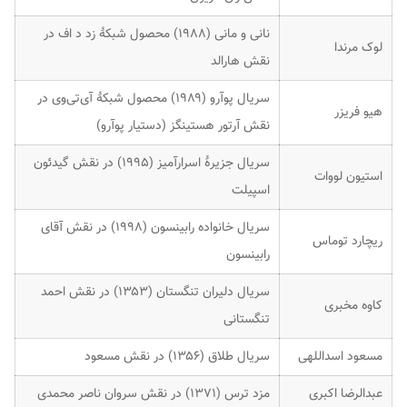
نانی و مانی (۱۹۸۸) محصول شبکهٔ زد د اف در
لوک مرندا
نقش هارالد
سریال پوآرو (۱۹۸۹) محصول شبکهٔ آی‌تی‌وی در
هیو فریزر
نقش آرتور هستینگز (دستیار پوآرو)
سریال جزیرهٔ اسرارآمیز (۱۹۹۵) در نقش گیدئون
استیون لووات
اسپیلت
سریال خانواده رابینسون (۱۹۹۸) در نقش آقای
ریچارد توماس
رابینسون
سریال دلیران تنگستان (۱۳۵۳) در نقش احمد
کاوه مخبری
تنگستانی
مسعود اسداللهی
سریال طلاق (۱۳۵۶) در نقش مسعود
عبدالرضا اکبری
مزد ترس (۱۳۷۱) در نقش سروان ناصر محمدی