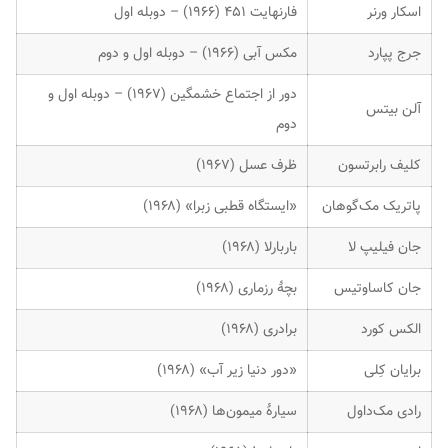
اسکار ورنر
فارنهایت ۴۵۱ (۱۹۶۶) – دوبله اول
جرج پپارد
مکس آبی (۱۹۶۶) – دوبله اول و دوم
دور از اجتماع خشمگین (۱۹۶۷) – دوبله اول و
آلن بیتس
دوم
کلیف رابرتسون
ظرف عسل (۱۹۶۷)
پاتریک مک‌گوهان
«ایستگاه قطبی زبرا» (۱۹۶۸)
جان فیلیپ لا
باربارلا (۱۹۶۸)
جان کاساوتیس
بچهٔ رزماری (۱۹۶۸)
الکس کورد
برادری (۱۹۶۸)
برایان کِلی
«دور دنیا زیر آب» (۱۹۶۸)
رادی مک‌داول
سیارهٔ میمون‌ها (۱۹۶۸)