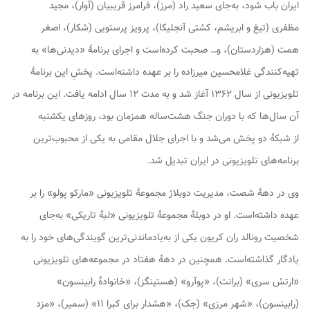
ایران باب شود، به‌جای سعید راد (مرز)، فرامرز قریبیان (آوار)، مجید
مظفری (تیغ و ابریشم، کشتی آنجلیکا)، پرویز پرستویی (شکار)، اصغر
همت (هزاردستان)، و… صحبت کرده‌است و اجرای برنامهٔ «دیدنی‌ها» به
تهیه‌کنندگی غلامحسین میرزاده را بر عهده داشته‌است. پخشِ این برنامهٔ
تلویزیونی از سال ۱۳۶۲ آغاز شد و به مدت ۱۲ سال ادامه یافت. این برنامه در
آن سال‌ها که با دوران جنگ هشت‌ساله همزمان بود، روزهای یکشنبه
از شبکهٔ دو پخش می‌شد و با اجرای جلال مقامی به یکی از محبوب‌ترین
برنامه‌های تلویزیونی در ایران تبدیل شد.
وی در دههٔ شصت، مدیریت دوبلاژ مجموعهٔ تلویزیونی «مارکو پولو» را بر
عهده داشته‌است. او در دوبلهٔ مجموعهٔ تلویزیونی «لبهٔ تاریکی» به‌جای
شخصیت
‌رونالد ران کریون
یکی از به‌یادماندنی‌ترین گویندگی‌های خود را به
یادگار گذاشته‌است. همچنین در دههٔ هفتاد در مجموعه‌های تلویزیونی
«ارتش سری» (برانت)، «پوآرو» (هستینگز)، «خانوادهٔ رابینسون»
(رابینسون)، «شهر مرزی» (جک)، «هشدار برای کبرا ۱۱» (سمیر)، «مزد