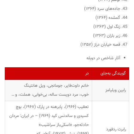
جاده‌های سرد (۱۳۶۴)
گمشده (۱۳۶۴)
زنگ اول (۱۳۶۳)
زیر باران (۱۳۶۳)
قصه خیابان دراز (۱۳۵۷)
آثار شاخص در دوبله
گویندگی به‌جای
در
خانم داوت‌فایر، جومانجی، ویل هانتینگ
رابین ویلیامز
خوب، مرد دویست ساله، بی‌خوابی، هملت، و …
تعقیب (۱۹۶۶)، پابرهنه در پارک (۱۹۶۷)، بوچ
کسیدی و ساندنس کید (۱۹۶۹) – در ایران: مردان
حادثه‌جو، «اسکی‌باز سراشیب»
رابرت ردفورد
(۱۹۶۹)، نیش (۱۹۷۳)، آنطور که