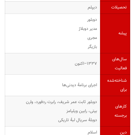
تحصیلات
دیپلم
دوبلور
مدیر دوبلاژ
پیشه
مجری
بازیگر
سال‌های
۱۳۳۷–اکنون
فعالیت
شناخته‌شده
اجرای برنامهٔ دیدنی‌ها
برای
دوبلور ثابت عمر شریف، رابرت ردفورد، وارن
کارهای
بیتی، رابین ویلیامز
برجسته
دوبلهٔ سریال لبهٔ تاریکی
دین
اسلام