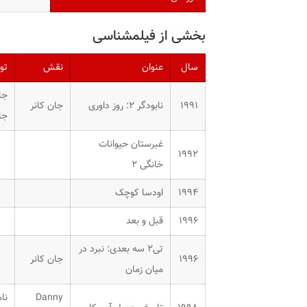
بخشی از فیلمشناسی
سال
عنوان
نقش
تو
جایز
۱۹۹۱
نابودگر ۲: روز داوری
جان کانر
جایزه 
غبرستان حیوانات
۱۹۹۲
خانگی ۲
۱۹۹۴
اودسا کوچک
۱۹۹۶
قبل و بعد
تی۲ سه بعدی: نبرد در
۱۹۹۶
جان کانر
میان زمان
Danny