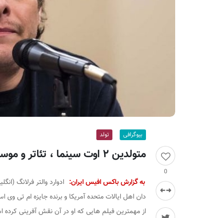
ر
ا
ن
بیوگرافی
تولد
متولدین ۲ اوت سینما ، تئاتر و موسیقی؛ ادوارد فرلانگ
0
به گزارش باکس افیس ایران:
ادوارد والتر فرلانگ (انگل
دان اهل ایالات متحده آمریکا و برنده جایزه ام تی وی است. وی از سال ۱۹۹۱ میلادی تا