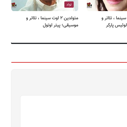
تولد
۲ اوت سینما ، تئاتر و
متولدین ۲ اوت سینما ، تئاتر و
وئیس پارکر
موسیقی؛ پیتر اوتول
مو