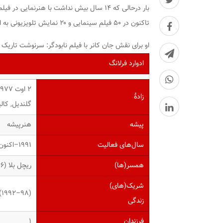
تاکنون در ۵۰ فیلم سینمایی و ۲۰ نمایش تلویزیونی به ایفای نقش پرداخته است.
او برای نقش جان کانر با فیلم نابودگر: سرنوشت تاری
ادوارد فرلانگ
۲ اوت ۱۹۷۷ ‏(۴۴ سال)
زادهٔ
گلندیل, کالی
پیشه
هنرپیشه
سال‌های فعالیت
۱۹۹۱–اکنون
همسر(ها)
ریچل بلا (۲۰۰۶–اکنون، جداشده از ۲۰۰۹)
شریک(های)
(۱۹۹۲–۹۸)
زندگی
فرزندان
۱