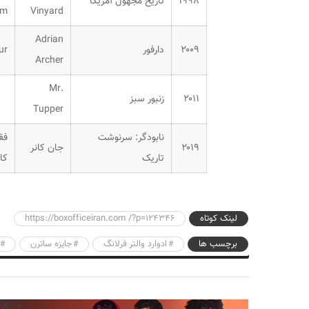
۱۹۹۸
تاریخ مجهول آمریکا
lm
Vinyard
Adrian
۲۰۰۹
دارفور
ur
Archer
Mr.
۲۰۱۱
زنبور سبز
Tupper
نابودگر: سرنوشت
فق
۲۰۱۹
جان کانر
تاریک
کا
لینک کوتاه
https://boxofficeiran.com /?p=124346
برچسب ها
ادوارد والتر فرلانگ
جایزه ساترن