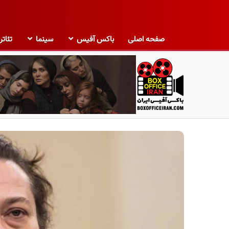
صفحه اصلی
باکس آفیس
سینما
تئاتر
ب
ا
ک
س
آ
ف
ی
س
ا
ی