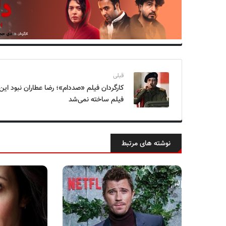
قبلی
کارگردان فیلم «صددام»؛ رضا عطاران نبود این
فیلم ساخته نمی‌شد
نوشته های مرتبط