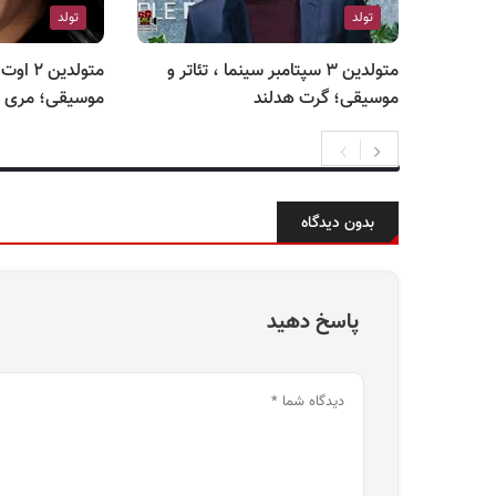
تولد
تولد
متولدین ۳ سپتامبر سینما ، تئاتر و
متولدین 
موسیقی؛ گرت هدلند
موسیقی؛ مری ل
بدون دیدگاه
پاسخ دهید