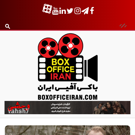
ب
ا
ک
س
آ