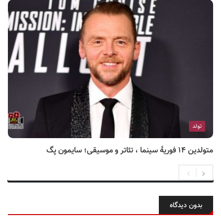
تولد
متولدین ۱۴ فوریهٔ سینما ، تئاتر و موسیقی؛ سایمون پگ
بدون دیدگاه