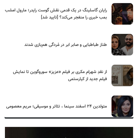
رایان گاسلینگ در یک قدمی نقش گوست رایدر؛ مارول امشب
بمب خبری را منفجر می‌کند؟ [تایید شد]
طناز طباطبایی و صابر ابر در مُردگی هم‌بازی شدند
از نقدِ شهرام مکری بر فیلم «عزیز» سوروگوین تا نمایش
فیلم جدید از کیارستمی
متولدین ۲۴ اسفند سینما ، تئاتر و موسیقی؛ مریم معصومی