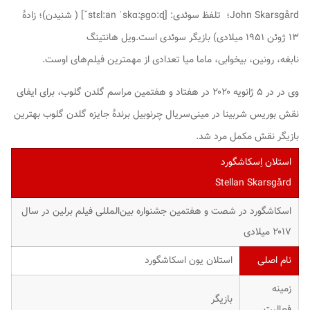
John Skarsgård
؛ ‏
تلفظ سوئدی:
[ˇstɛl:an ˈskɑ:ʂɡo:ɖ]
(
شنیدن
)
؛ زادهٔ
۱۳ ژوئن ۱۹۵۱ میلادی) بازیگر سوئدی است.
ویل هانتینگ
نابغه
،
رونین
،
بیخوابی
،
ماما میا
تعدادی از مهمترین فیلم‌های اوست.
وی در در ۵ ژانویه ۲۰۲۰ در هفتاد و هفتمین مراسم گلدن گلوب، برای ایفای
نقش بوریس شربینا در مینی‌سریال
چرنوبیل
برندهٔ جایزه گلدن گلوب بهترین
بازیگر نقش مکمل مرد شد.
استلان اِسکاشگورد
Stellan Skarsgård
اسکاشگورد در شصت و هفتمین جشنواره بین‌المللی فیلم برلین در سال
۲۰۱۷ میلادی
نام اصلی
استلان یون اسکاشگورد
زمینه
بازیگر
فعالیت