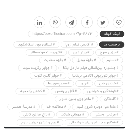
0
لینک کوتاه
https://boxofficeiran.com /?p=118731
برچسب ها
آکادمی فیلم اروپا
استلان یون اسکاشگورد
برزیل سرخ
پارکر کِـین
تروریست مردم‌سالار
تسلیم
جایزهٔ بودیل
جایزه ستلایت
جشنواره بین‌المللی فیلم مار دل پلاتا
جوایز برگزیده مردم
جوایز تلویزیونی آکادمی بریتانیا
جوایز گلدن گلوب
خاندان بابل
ریور
سیمپسون‌ها
فرشتگان و شیاطین
قتل بی‌نقص
کشتن یک بچه
گلدباگن
ماجراجوی بدون شلوار
ماما میا! دوباره شروع کنیم
محاکمه خدا
مدرسهٔ همسر
مرغابی وحشی
مهمانی شرکت
نزاع هارلن کانتی
هکتور و جستجو برای خوشحالی
ییم و دزدان دریایی بلوم