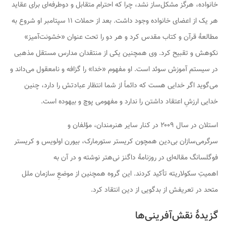
خانواده، هرگز مشکل‌ساز نشد، چرا که احترام متقابل و دوطرفه‌ای برای عقاید
هر یک از اعضای خانواده وجود داشت. بعد از حملات ۱۱ سپتامبر او شروع به
مطالعهٔ قرآن و کتاب مقدس کرد و هر دو را تحت عنوان «خشونت‌آمیز»
نکوهش و تقبیح کرد. وی همچنین یکی از منتقدان مدارس مستقل مذهبی
در سیستم آموزش سوئد است. او مفهوم «خدا» را گزافه و نامعقول می‌داند و
می‌گوید اگر خدایی هست که دائماً از شما انتظار عبادتش را دارد، چنین
خدایی ارزشِ اعتقاد داشتن را ندارد و مفهومی پوچ و بیهوده است.
استلان در سال ۲۰۰۹ در کنار سایر هنرمندان، مؤلفان و
سرگرمی‌سازان بی‌دین همچون کریستر ستورمارک، بیورن اولویس و کریستر
فوگلسانگ مقاله‌ای در روزنامهٔ داگنز نی‌هتر نوشته و در آن به
اهمیتِ سکولاریته تأکید کردند. این گروه همچنین از موضعِ سازمان ملل
متحد در تعریفش از بدگویی از دین انتقاد کرد.
گزیدهٔ نقش‌آفرینی‌ها