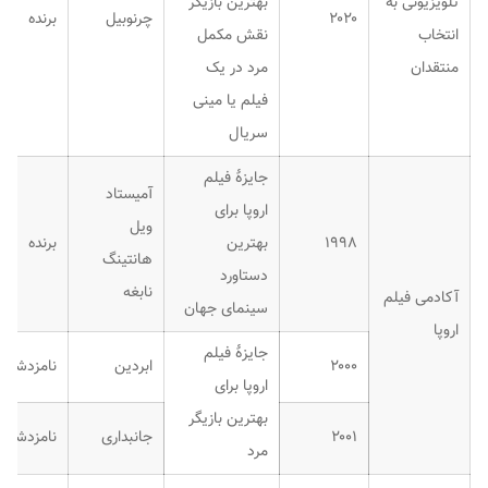
تلویزیونی به
بهترین بازیگر
۲۰۲۰
چرنوبیل
برنده
انتخاب
نقش مکمل
منتقدان
مرد در یک
فیلم یا مینی
سریال
جایزهٔ فیلم
آمیستاد
اروپا برای
ویل
۱۹۹۸
بهترین
برنده
هانتینگ
دستاورد
نابغه
آکادمی فیلم
سینمای جهان
اروپا
جایزهٔ فیلم
۲۰۰۰
ابردین
نامزدشده
اروپا برای
بهترین بازیگر
۲۰۰۱
جانبداری
نامزدشده
مرد