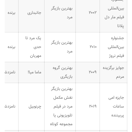
بین‌المللی
بهترین بازیگر
۲۰۰۲
جانبداری
برنده
فیلم مار دل
مرد
پلاتا
جشنواره
یک مرد تا
بهترین بازیگر
بین‌المللی
۲۰۱۰
حدی
برنده
مرد
فیلم نروژ
مهربان
جوایز برگزیده
بهترین گروه
۲۰۰۹
ماما میا!
نامزدشده
مردم
بازیگری
بهترین بازیگر
جایزه امی
نفش مکمل
ساعات
۲۰۱۹
مرد در فیلم
چرنوبیل
نامزدشده
پربیننده
تلویزیونی یا
مجموعه کوتاه