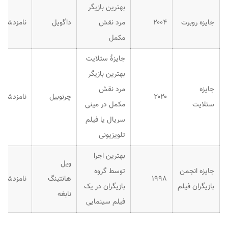
بهترین بازیگر
جایزه روبرت
۲۰۰۴
مرد نقش
داگویل
نامزدشده
مکمل
جایزهٔ ستلایت
بهترین بازیگر
جایزه
مرد نقش
۲۰۲۰
چرنوبیل
نامزدشده
ستلایت
مکمل در مینی
سریال یا فیلم
تلویزیونی
بهترین اجرا
ویل
جایزه انجمن
توسط گروه
۱۹۹۸
هانتینگ
نامزدشده
بازیگران فیلم
بازیگران در یک
نابغه
فیلم سینمایی