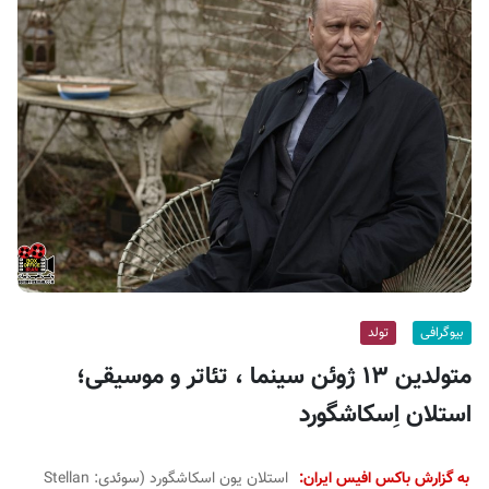
ف
ی
س
ا
ی
ر
ا
ن
بیوگرافی
تولد
متولدین ۱۳ ژوئن سینما ، تئاتر و موسیقی؛
استلان اِسکاشگورد
به گزارش باکس افیس ایران:
استلان یون اسکاشگورد (سوئدی:
Stellan