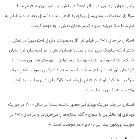
پایان جهان
بود. وی در سال ۲۰۰۸ در نقش بیل آندرسون در فیلم
ماما
میا!
(از محصولات یونیورسال پیکچرز) ظاهر شد و ۱۰ سال بعد در دنبالهٔ آن به
نام
ماما میا! دوباره شروع کنیم
همان نقش را به عهده گرفت.
استلان در سال ۲۰۱۱ در فیلم
ثور
(از محصولات مارول استودیوز) در نقش
دکتر اریک سِلویگ بازی کرد و بعدها همان نقش را در فیلم‌های
ثور: دنیای
تاریک
،
انتقام‌جویان
،
انتقام‌جویان: عصر اولتران
عهده‌دار شد. وی مجدداً با
کارگردان ثور کنت برانا در ساختِ فیلم
سیندرلا
همکاری نمود و نقشِ دوک
بزرگ را ایفا کرد. او در در فیلم
تل‌ماسه
به کارگردانی دنی ویلنوو نیز نقش
ولادیمیر هارکونن را ایفا نمود.
استلان در چند موزیک ویدئو نیز حضور داشته‌است: در سال ۲۰۰۹ در موزیک
ویدئوی اِوا دالگرین با عنوانِ «آنکه ستاره‌ها را می‌افروزد» و در سال ۲۰۱۱ در
موزیک ویدئوی لیکه لی به نامِ «غم موهبت است.»