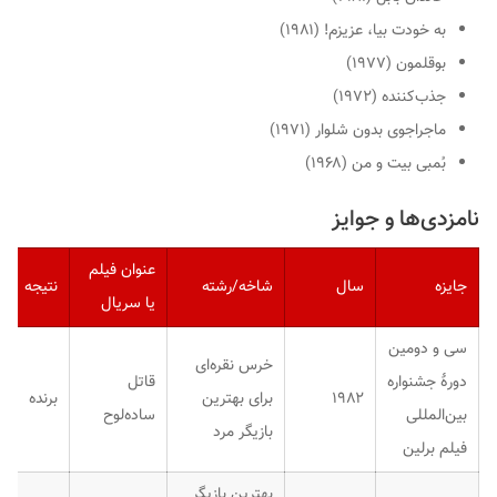
به خودت بیا، عزیزم!
(۱۹۸۱)
بوقلمون
(۱۹۷۷)
جذب‌کننده
(۱۹۷۲)
ماجراجوی بدون شلوار
(۱۹۷۱)
بُمبی بیت و من
(۱۹۶۸)
نامزدی‌ها و جوایز
عنوان فیلم
جایزه
سال
شاخه/رشته
نتیجه
یا سریال
سی و دومین
خرس نقره‌ای
دورهٔ جشنواره
قاتل
۱۹۸۲
برای بهترین
برنده
بین‌المللی
ساده‌لوح
بازیگر مرد
فیلم برلین
بهترین بازیگر