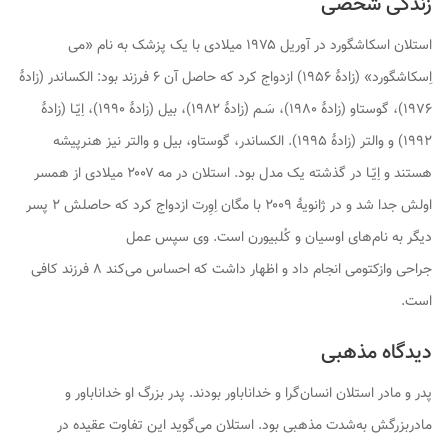
زندگی شخصی
استلان اسکاشگورد در آوریل ۱۹۷۵ میلادی با یک پزشک به نام «می
اِسکاشگورد» (زادهٔ ۱۹۵۶) ازدواج کرد که حاصل آن ۶ فرزند بود: الکساندر (زادهٔ
۱۹۷۶)، گوستاو (زادهٔ ۱۹۸۰)، سَـم (زادهٔ ۱۹۸۲)، بیل (زادهٔ ۱۹۹۰)، اِیّـا (زادهٔ
۱۹۹۲) و والتر (زادهٔ ۱۹۹۵). الکساندر، گوستاو، بیل و والتر نیز هنرپیشه
هستند و اِیّـا در گذشته یک مدل بود. استلان در مه ۲۰۰۷ میلادی از همسر
اولش جدا شد و در ژانویهٔ ۲۰۰۹ با مگان اِوِرت ازدواج کرد که حاصلش ۲ پسر
دیگر به نام‌های اوسیان و کُلبیورن است. وی سپس عمل
جراحی وازکتومی انجام داد و اظهار داشت که احساس می‌کند ۸ فرزند کافی
است.
دیدگاه مذهبی
پدر و مادر استلان انسان‌گرا و خداناباور بودند. پدر بزرگ او خداناباور و
مادربزرگش به‌شدت مذهبی بود. استلان می‌گوید این تفاوت عقیده در