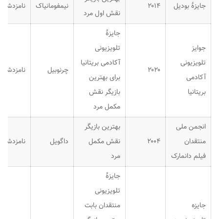
جایزهٔ بودیل
۲۰۱۴
نیمفومانیاک
نامزدشده
نقش اول مرد
جایزهٔ
جوایز
تلویزیونی
تلویزیونی
آکادمی بریتانیا
۲۰۲۰
چرنوبیل
نامزدشده
آکادمی
برای بهترین
بریتانیا
بازیگر نقش
مکمل مرد
انجمن ملی
بهترین بازیگر
منتقدان
۲۰۰۴
نقش مکمل
داگویل
نامزدشده
فیلم دانمارک
مرد
جایزهٔ
تلویزیونی
جایزه
منتقدان بابت