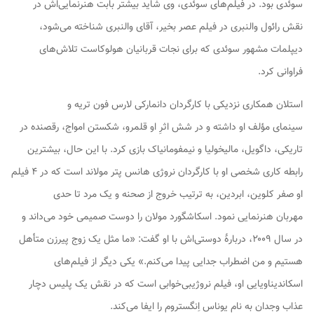
سوئدی بود. در فیلم‌های سوئدی، وی شاید بیشتر بابت هنرنمایی‌اش در
نقش رائول والنبری در فیلم
عصر بخیر، آقای والنبری
شناخته می‌شود،
دیپلمات مشهور سوئدی که برای نجات قربانیان هولوکاست تلاش‌های
فراوانی کرد.
استلان همکاری نزدیکی با کارگردان دانمارکی لارس فون تریه و
سینمای مؤلف او داشته و در شش اثرِ او
قلمرو
،
شکستن امواج
،
رقصنده در
تاریکی
،
داگویل
،
مالیخولیا
و
نیمفومانیاک
بازی کرد. با این حال، بیشترین
رابطه کاری شخصی او با کارگردان نروژی هانس پتر مولاند است که در ۴ فیلم
او
صفر کلوین
،
ابردین
،
به ترتیب خروج از صحنه
و
یک مرد تا حدی
مهربان
هنرنمایی نمود. اسکاشگورد مولان را دوست صمیمی خود می‌داند و
در سال ۲۰۰۹، دربارهٔ دوستی‌اش با او گفت: «ما مثل یک زوج پیرزن متأهل
هستیم و من اضطراب جدایی پیدا می‌کنم.» یکی دیگر از فیلم‌های
اسکاندیناویایی او، فیلم نروژی
بی‌خوابی
است که در نقش یک پلیس دچار
عذاب وجدان به نام یوناس اِنگستروم را ایفا می‌کند.