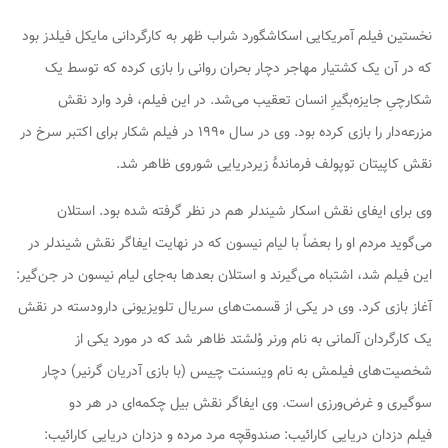
نخستین فیلم آمریکایی اسکاشگورد
شراب ظهر
به کارگردانی مایکل فیلدز بود
که در آن یک کشتیار مهاجر دچار بحران روانی را بازی کرده که توسط یک
شکارچیِ جایزه‌بگیرِ انسان تعقیب می‌شد. در این فیلم، فرد وارد نقش
مزرعه‌دار را بازی کرده بود. وی در سال ۱۹۹۰ در فیلم شکار برای اکتبر سرخ در
نقش کاپیتان توپولف فرماندهٔ زیردریایی شوروی ظاهر شد.
وی برای ایفای نقش اسکار شیندلر هم در نظر گرفته شده بود. استلان
می‌گوید مردم او را بعضاً با لیام نیسون که در نهایت ایفاگر نقش شیندلر در
این فیلم شد، اشتباه می‌گیرند و استلان بعدها به‌جای لیام نیسون در
جن‌گیر:
آغاز
بازی کرد. وی در یکی از قسمت‌های سریال تلویزیونی
دارودسته
در نقش
یک کارگردان آلمانی به نام ورنر وُلشتد ظاهر شد که در مورد یکی از
شخصیت‌های فیلمش به نام وینسنت چـِیس (با بازی آدریان گرنیر) دچار
سوگیری و غرض‌ورزی است. وی ایفاگر نقش بیل چکمه‌ای در هر دو
فیلم
دزدان دریایی کارائیب: صندوقچه مرد مرده
و
دزدان دریایی کارائیب: