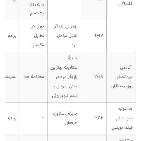
گلدباگن
زنان روی
پشت‌بام
بهترین بازیگر
بوری در
۲۰۱۷
نقش مکمل
مقابل
برنده
مرد
مک‌انرو
جایزهٔ
آکادمی
ستلایت بهترین
بین‌المللی
۲۰۰۸
بازیگر مرد در
محاکمهٔ خدا
نامزدشده
روزنامه‌نگاران
مینی سریال یا
فیلم تلویزیونی
جشنواره
جایزهٔ دستاورد
بین‌المللی
۲۰۱۲
–
برنده
حرفه‌ای
فیلم دوبلین
جشنواره