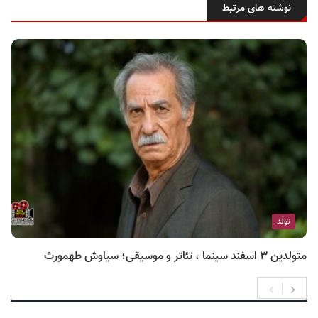
نوشته های مرتبط
تولد
متولدین ۳ اسفند سینما ، تئاتر و موسیقی؛ سیاوش طهمورث