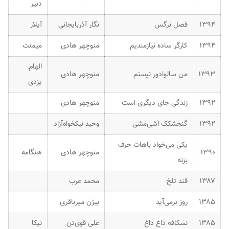
دبیر
۱۳۹۴
فصل نرگس
نگار آذربایجانی
آیلار
۱۳۹۴
کارگر ساده نیازمندیم
منوچهر هادی
میمنت
الهام
۱۳۹۳
من سالوادور نیستم
منوچهر هادی
یزدی
۱۳۹۲
زندگی جای دیگری است
منوچهر هادی
۱۳۹۲
گنجشکک اشی‌مشی
وحید نیکخواه‌آزاد
یکی می‌خواد باهات حرف
۱۳۹۰
منوچهر هادی
هنگامه
بزنه
۱۳۸۷
قند تلخ
محمد عرب
۱۳۸۵
روز برمی‌آید
بیژن میرباقری
۱۳۸۵
نسکافه داغ داغ
علی قوی‌تن
نیکا