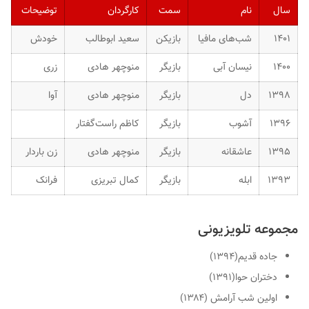
سال
نام
سمت
کارگردان
توضیحات
۱۴۰۱
شب‌های مافیا
بازیکن
سعید ابوطالب
خودش
۱۴۰۰
نیسان آبی
بازیگر
منوچهر هادی
زری
۱۳۹۸
دل
بازیگر
منوچهر هادی
آوا
۱۳۹۶
آشوب
بازیگر
کاظم راست‌گفتار
۱۳۹۵
عاشقانه
بازیگر
منوچهر هادی
زن باردار
۱۳۹۳
ابله
بازیگر
کمال تبریزی
فرانک
مجموعه تلویزیونی
جاده قدیم(۱۳۹۴)
دختران حوا(۱۳۹۱)
اولین شب آرامش (۱۳۸۴)