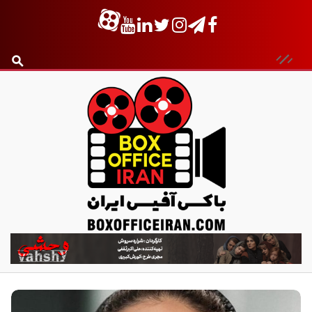
ب
ا
ک
س
آ