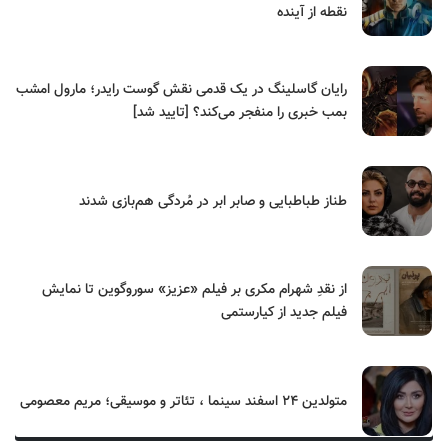
نقطه از آینده
رایان گاسلینگ در یک قدمی نقش گوست رایدر؛ مارول امشب
بمب خبری را منفجر می‌کند؟ [تایید شد]
طناز طباطبایی و صابر ابر در مُردگی هم‌بازی شدند
از نقدِ شهرام مکری بر فیلم «عزیز» سوروگوین تا نمایش
فیلم جدید از کیارستمی
متولدین ۲۴ اسفند سینما ، تئاتر و موسیقی؛ مریم معصومی