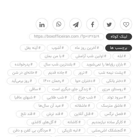
0
لینک کوتاه
https://boxofficeiran.com /?p=132519
برچسب ها
آخرین روز ماه
آشوب
آینه بغل
ابله
اولین شب آرامش
با من بمان
باران رؤیاها را نمی‌شوید
بلندترین شب سال
پدرخوانده
پشت نیمه شب
ترور
جاده قدیم
خانه‌ای در شن
دختر یانکی
دختران حوا
رحمان 1400
روز برمی‌آید
روستای مرزی
زندگی جای دیگری است
ساقی
سرود تولد
شب چراغ
شب طلایی
شبهای مافیا
عاشق مترسک
عاشقانه
عید آن سال‌ها
فصل نرگس
قتل آنلاین
قند ترش
قند تلخ
کارگر ساده نیازمندیم
کاشانه
گل‌های کاغذی
گنجشکک اشی‌مشی
لبه تاریکی
مردگان بی کفن و دفن