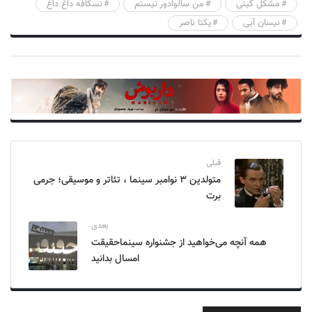
مشکل گیتی
من سالوادور نیستم
نسکافه داغ داغ
نیسان آبی
یکتا ناصر
قبلی
متولدین ۳ نوامبر سینما ، تئاتر و موسیقی؛ جرمی
برت
بعدی
همه آنچه می‌خواهید از جشنواره سینماحقیقت
امسال بدانید