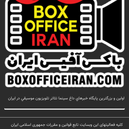
اولين و بزرگترين پايگاه خبرهاي داغ سينما تئاتر تلويزيون موسيقي در ايران
تماس با ما
کلیه فعالیتهای این وبسایت تابع قوانین و مقررات جمهوری اسلامی ایران