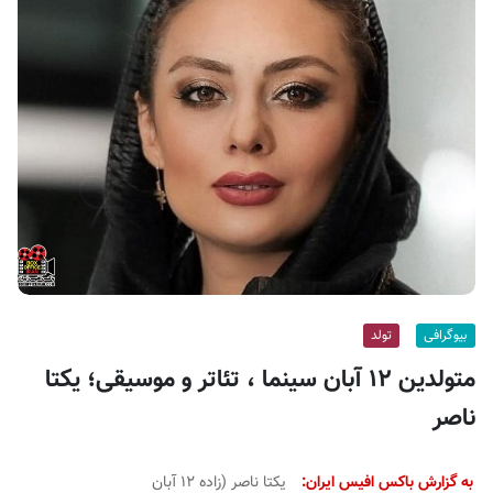
ف
ی
س
ا
ی
ر
ا
ن
بیوگرافی
تولد
متولدین ۱۲ آبان سینما ، تئاتر و موسیقی؛ یکتا
ناصر
به گزارش باکس افیس ایران:
یکتا ناصر (زاده ۱۲ آبان