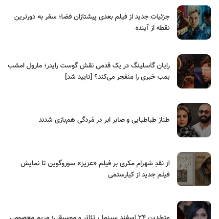
جزئیات جدید از فیلم بعدی پیشتازان فضا؛ سفر به دورترین
نقطه از آینده
رایان گاسلینگ در یک قدمی نقش گوست رایدر؛ مارول امشب
بمب خبری را منفجر می‌کند؟ [تایید شد]
طناز طباطبایی و صابر ابر در مُردگی هم‌بازی شدند
از نقدِ شهرام مکری بر فیلم «عزیز» سوروگوین تا نمایش
فیلم جدید از کیارستمی
متولدین ۲۴ اسفند سینما ، تئاتر و موسیقی؛ مریم معصومی