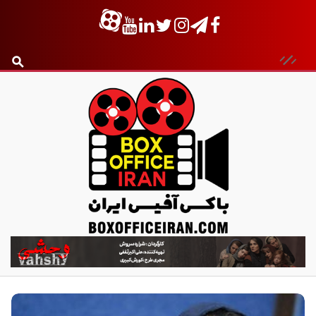
ب
ا
ک
س
آ