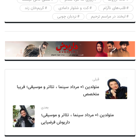
قلب‌های ناآرام
کت و شلوار دامادی
کریم‌خان زند
لبخند در مراسم ترحیم
نردبان چوبی
قبلی
متولدین ۰۱ مرداد سینما ، تئاتر و موسیقی؛ فریبا
متخصص
بعدی
متولدین ۰۱ مرداد سینما ، تئاتر و موسیقی؛
داریوش فرضیایی