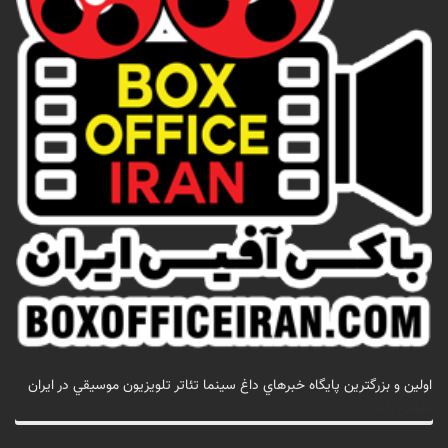
اولين و بزرگترين پايگاه خبرهاي داغ سينما تئاتر تلويزيون موسيقي در ايران
تماس با ما