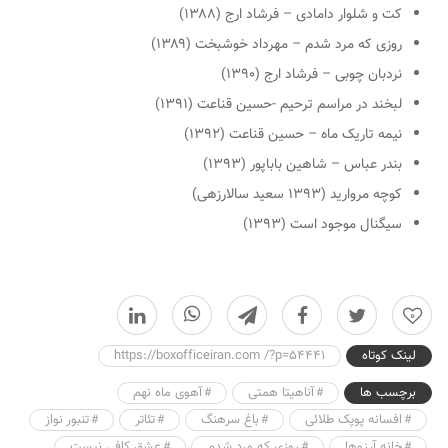
کت و شلوار دامادی – فرشاد ارج (۱۳۸۸)
روزی که مرد شدم – مهرداد خوشبخت (۱۳۸۹)
نردبان چوبی – فرشاد ارج (۱۳۹۰)
لبخند در مراسم ترحیم -حسین قناعت (۱۳۹۱)
نیمه تاریک ماه – حسین قناعت (۱۳۹۲)
بندر عباس – شاهین باباپور (۱۳۹۳)
کوچه مروارید (۱۳۹۳ سعید سالارزهی)
سیگنال موجود است (۱۳۹۳)
0
لینک کوتاه
https://boxofficeiran.com /?p=54441
برچسب ها
آناهیتا همتی
آهوی ماه نهم
افسانه پوپک طلائی
باغ سرهنگ
تئاتر
تنبور نواز
خانه آرزوها
روزی که مرد شدم
عشق کافی نیست