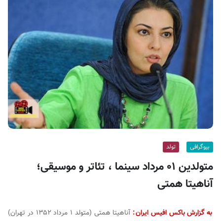
ف
ی
س
ا
ی
ر
ا
ن
بیوگرافی
تولد
متولدین ۰۱ مرداد سینما ، تئاتر و موسیقی؛
آناهیتا همتی
به گزارش باکس افیس ایران
:
آناهیتا همتی (متولد ۱ مرداد ۱۳۵۲ در تهران)