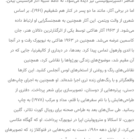
عناصر اکسپرسیونیستی نیز دیده می‌شود، نه کاملاً شبیه آثار فرانسیس بیکن.
اما در برخی آثار، مانند
ما دو پسر در کنار هم شفیقیم
(۱۹۶۱)، بر اساس
شعری از والت ویتمن. این آثار همچنین به همجنسگرایی او ارتباط داده
می‌شود. از ۱۹۶۳ آثار هاکنی توسط یکی از اثرگذارترین دلالان هنر، جان
کاسمین عرضه می‌شد. همچنین در ۱۹۶۳ هاکنی به نیویورک رفت و در آنجا
با اندی وارهول تماس پیدا کرد. بعدها، در دیداری از کالیفرنیا، جایی که در
آن مقیم شد، موضوع‌های زندگی بورژواها را نقاشی کرد، همچنین
نقاشی‌های رنگ و روغنی از استخرهای لوس آنجلس کشید. این کارها
واقعگراتر و با رنگ‌های زنده تری اجرا شده‌اند. او همچنین به اجرای چاپ‌های
دستی، پرتره‌هایی از دوستان، تصویرسازی برای شعر پرداخت. دفتری از
طراحی‌هایش را با نام
سفرهایی با قلم، مداد و مرکب
(۱۹۷۸) به چاپ
رسانید. طی سال‌های بعد به طراحی صحنه برای رویال کورت تئاتر، گلین
دبورن، لا اسکالا و متروپولیتن اپرا در نیویورک پرداخت. او که گهگاه عکاسی
می‌کرد، از اوایل دهه ۱۹۸۰، دست به تجربه‌هایی در فتوکلاژ زد که تصویرهای