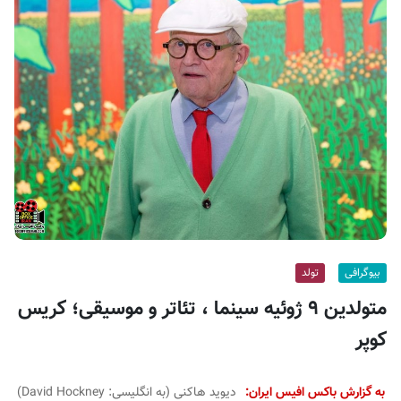
ف
ی
س
ا
ی
ر
ا
ن
بیوگرافی
تولد
متولدین ۹ ژوئیه سینما ، تئاتر و موسیقی؛ کریس
کوپر
به گزارش باکس افیس ایران:
دیوید هاکنی (به انگلیسی:
David Hockney
)