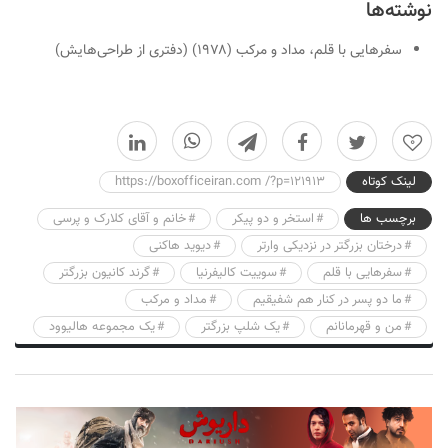
نوشته‌ها
سفرهایی با قلم، مداد و مرکب
(۱۹۷۸) (دفتری از طراحی‌هایش)
0
لینک کوتاه
https://boxofficeiran.com /?p=121913
برچسب ها
استخر و دو پیکر
خانم و آقای کلارک و پرسی
درختان بزرگتر در نزدیکی وارتر
دیوید هاکنی
سفرهایی با قلم
سوییت کالیفرنیا
گرند کانیون بزرگتر
ما دو پسر در کنار هم شفیقیم
مداد و مرکب
من و قهرمانانم
یک شلپ بزرگتر
یک مجموعه هالیوود