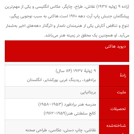
(زاده ۹ ژوئیه ۱۹۳۷) نقاش، طراح، چاپگر، عکاس انگلیسی و یکی از مهم‌ترین
پیشگامان جنبش پاپ آرت دهه ۱۹۶۰ است.هاکنی به سبب نوجویی پیگیر،
تنوع و تناقض آثارش یکی از هنرمندان نامدار و اثرگذار دهه‌های اخیر به‌شمار
می‌آید. او همچنین یک محقق در زمینه هنر می‌باشد.
دیوید هاکنی
۹ ژوئیهٔ ۱۹۳۷ ‏(۸۴ سال)
زادهٔ
برادفورد، ریدینگ غربی یورکشایر، انگلستان
ملیت
بریتانیایی
مدرسه هنر برادفورد (۱۹۵۳–۱۹۵۸)
تحصیلات
کالج سلطنتی هنر(۱۹۵۹–۱۹۶۲)
شناخته‌شده
نقاشی، چاپ دستی، عکاسی، طراحی صحنه