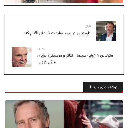
قبلی
تلویزیون در مورد تولیدات خودش اقدام کند
بعدی
متولدین ۹ ژوئیه سینما ، تئاتر و موسیقی؛ برایان
مَنیُن دِنِهی
نوشته های مرتبط