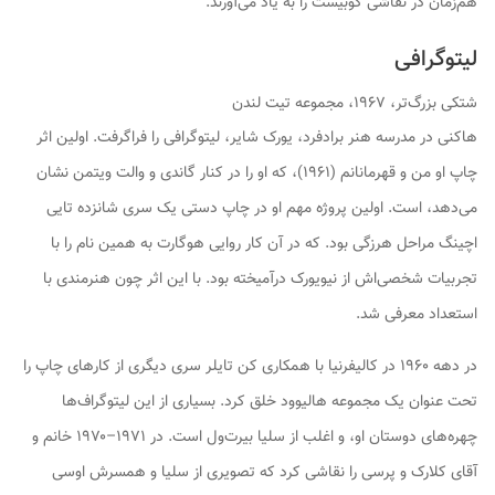
هم‌زمان در نقاشی کوبیست را به یاد می‌آورند.
لیتوگرافی
شتکی بزرگ‌تر، ۱۹۶۷، مجموعه تیت لندن
هاکنی در مدرسه هنر برادفرد، یورک شایر، لیتوگرافی را فراگرفت. اولین اثر
چاپ او
من و قهرمانانم
(۱۹۶۱)، که او را در کنار گاندی و والت ویتمن نشان
می‌دهد، است. اولین پروژه مهم او در چاپ دستی یک سری شانزده تایی
اچینگ
مراحل هرزگی
بود. که در آن کار روایی هوگارت به همین نام را با
تجربیات شخصی‌اش از نیویورک درآمیخته بود. با این اثر چون هنرمندی با
استعداد معرفی شد.
در دهه ۱۹۶۰ در کالیفرنیا با همکاری کن تایلر سری دیگری از کارهای چاپ را
تحت عنوان
یک مجموعه هالیوود
خلق کرد. بسیاری از این لیتوگراف‌ها
چهره‌های دوستان او، و اغلب از سلیا بیرت‌ول است. در ۱۹۷۱–۱۹۷۰
خانم و
آقای کلارک و پرسی
را نقاشی کرد که تصویری از سلیا و همسرش اوسی