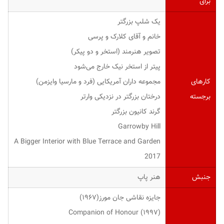
برای
یک شلپ بزرگتر
خانم و آقای کلارک و پرسی
تصویر هنرمند (استخر و دو پیکر)
پیتر از استخر نیک خارج می‌شود
کارهای
مجموعه داران آمریکایی (فرد و مارسیا وایزمن)
برجسته
درختان بزرگتر در نزدیکی وارتر
گرند کانیون بزرگتر
Garrowby Hill
A Bigger Interior with Blue Terrace and Garden
2017
جنبش
هنر پاپ
جایزه نقاشی جان مورز(۱۹۶۷)
Companion of Honour (۱۹۹۷)