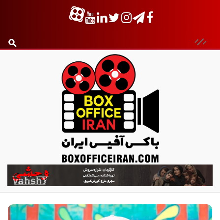
ب
ا
ک
س
آ