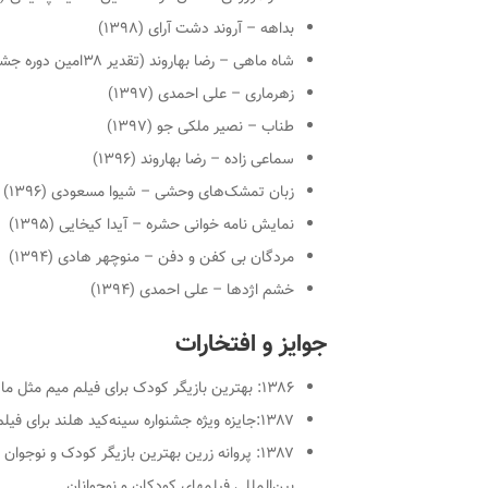
بداهه – آروند دشت آرای (۱۳۹۸)
شاه ماهی – رضا بهاروند (تقدیر ۳۸امین دوره جشنواره بین‌المللی تئاتر فجر) (۱۳۹۸)
زهرماری – علی احمدی (۱۳۹۷)
طناب – نصیر ملکی جو (۱۳۹۷)
سماعی زاده – رضا بهاروند (۱۳۹۶)
زبان تمشک‌های وحشی – شیوا مسعودی (۱۳۹۶)
نمایش نامه خوانی حشره – آیدا کیخایی (۱۳۹۵)
مردگان بی کفن و دفن – منوچهر هادی (۱۳۹۴)
خشم اژدها – علی احمدی (۱۳۹۴)
جوایز و افتخارات
۱۳۸۶: بهترین بازیگر کودک برای فیلم میم مثل مادر در سی و هفتمین دوره جشنواره بین‌المللی فیلم رشد
۱۳۸۷:جایزه ویژه جشنواره سینه‌کید هلند برای فیلم زمانی برای دوست داشتن
۱۳۸۷: پروانه زرین بهترین بازیگر کودک و نوج
بین‌المللی فیلمهای کودکان و نوجوانان