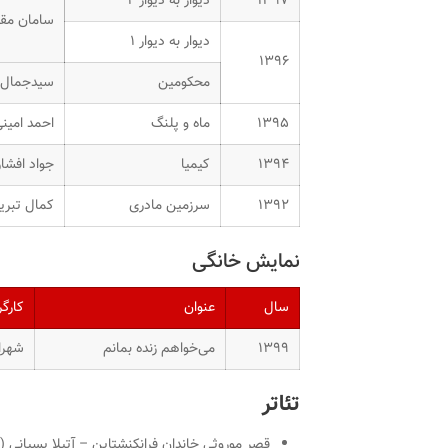
۱۳۹۷
دیوار به دیوار ۲
سامان مق
دیوار به دیوار ۱
۱۳۹۶
محکومین
سیدجمال 
۱۳۹۵
ماه و پلنگ
احمد امین
۱۳۹۴
کیمیا
جواد افشار
۱۳۹۲
سرزمین مادری
کمال تبری
نمایش خانگی
سال
عنوان
کارگر
۱۳۹۹
می‌خواهم زنده بمانم
شهرا
تئاتر
قصر موروثی خاندان فرانکنشتاین – آتیلا پسیانی (۱۳۹۸)