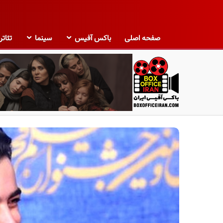
صفحه اصلی
باکس آفیس
سینما
تئاتر
ب
ا
ک
س
آ
ف
ی
س
ا
ی