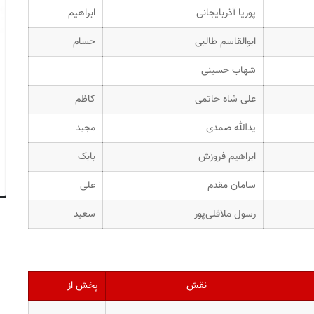
پوریا آذربایجانی
ابراهیم
ابوالقاسم طالبی
حسام
شهاب حسینی
علی شاه حاتمی
کاظم
یدالله صمدی
مجید
ابراهیم فروزش
بابک
سامان مقدم
علی
رسول ملاقلی‌پور
سعید
نقش
پخش از