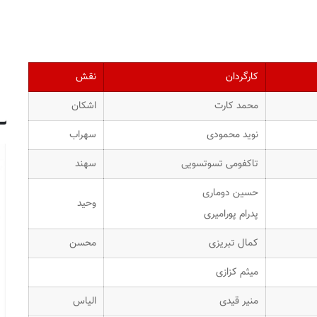
کارگردان
نقش
محمد کارت
اشکان
نوید محمودی
سهراب
تاکفومی تسوتسویی
سهند
حسین دوماری
وحید
پدرام پورامیری
کمال تبریزی
محسن
میثم کزازی
منیر قیدی
الیاس