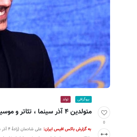
ر
ا
ن
بیوگرافی
تولد
متولدین ۴ آذر سینما ، تئاتر و موسیقی؛ علی شادمان
0
به گزارش باکس افیس ایران: