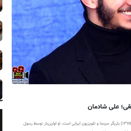
علی شادمان (زادهٔ ۴ آذر ۱۳۷۵) بازیگر سینما و تلویزیون ایرانی است. او اولین‌بار توسط رسول