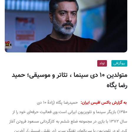
ف
ی
س
ا
ی
ر
ا
ن
بیوگرافی
تولد
متولدین ۱۰ دی سینما ، تئاتر و موسیقی؛ حمید
رضا پگاه
به گزارش باکس افیس ایران:
حمیدرضا پگاه (زادهٔ ۱۰ دی
۱۳۵۰) بازیگر سینما و تلویزیون ایرانی است.وی فعالیت حرفه‌ای خود را از
سال ۱۳۷۲ با بازی در مجموعه
ضلع ششم
به کارگردانی مسعود فروتن آغاز
کرد. او در تلویزیون با سریالهای
تفنگ سرپر
(در نقش
غیبیش
)،
آخرین