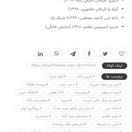
دیگری (مرجان اشرفی زاده، ۱۳۹۶)
گیله وا (اردلان عاشوری، ۱۳۹۸)
خانه امن (احمد معظمی، ۱۳۹۹) شبکه یک
جزیره (سیروس مقدم، ۱۴۰۰) (نمایش خانگی)
0
لینک کوتاه
https://boxofficeiran.com /?p=137765
برچسب ها
آخرین گناه
آوای باران
این زن حرف نمی‌زند
با من بمان
پرونده هاوانا
پیدا و پنهان
پیش‌پرده
تا رهایی
تفنگ سرپر
جای او دیگر خالی نیست
جزیره
حمیدرضا پگاه
خانه امن
دیدن این فیلم جرم است!
روزگاری ایران
زاویه هفتم
سایه‌های بلند گناه
شبانه‌روز
شبی از شب‌ها
شن‌های کف رودخانه