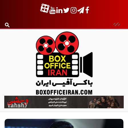
ب
ا
ک
س
آ