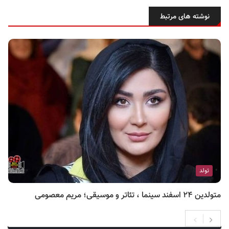
نوشته های مرتبط
تولد
متولدین ۲۴ اسفند سینما ، تئاتر و موسیقی؛ مریم معصومی