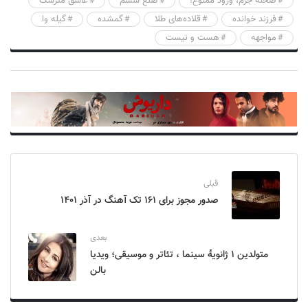
صحنه جرم، ورود ممنوع!
ضلع ششم
عاشق مترسک
فرزند خوانده
قلاده‌های طلا
گمشده
گیله وا
مواجهه
هست و نیست
قبلی
صدور مجوز برای ۱۶۱ تک آهنگ در آذر ۱۴۰۱
بعدی
متولدین ۱ ژانویهٔ سینما ، تئاتر و موسیقی؛ ویدیا
بالن