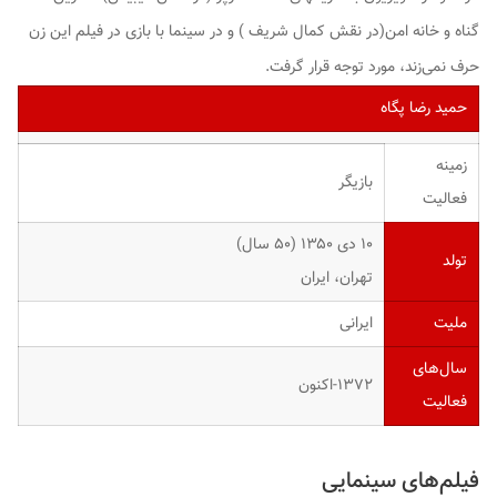
گناه
و
خانه امن
(در نقش
کمال شریف
) و در سینما با بازی در فیلم
این زن
حرف نمی‌زند
، مورد توجه قرار گرفت.
حمید رضا پگاه
زمینه
بازیگر
فعالیت
۱۰ دی ۱۳۵۰ ‏(۵۰ سال)
تولد
تهران، ایران
ملیت
ایرانی
سال‌های
۱۳۷۲-اکنون
فعالیت
فیلم‌های سینمایی