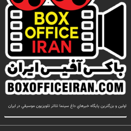
اولين و بزرگترين پايگاه خبرهاي داغ سينما تئاتر تلويزيون موسيقي در ايران
تماس با ما