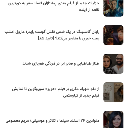
جزئیات جدید از فیلم بعدی پیشتازان فضا؛ سفر به دورترین
نقطه از آینده
رایان گاسلینگ در یک قدمی نقش گوست رایدر؛ مارول امشب
بمب خبری را منفجر می‌کند؟ [تایید شد]
طناز طباطبایی و صابر ابر در مُردگی هم‌بازی شدند
از نقدِ شهرام مکری بر فیلم «عزیز» سوروگوین تا نمایش
فیلم جدید از کیارستمی
متولدین ۲۴ اسفند سینما ، تئاتر و موسیقی؛ مریم معصومی