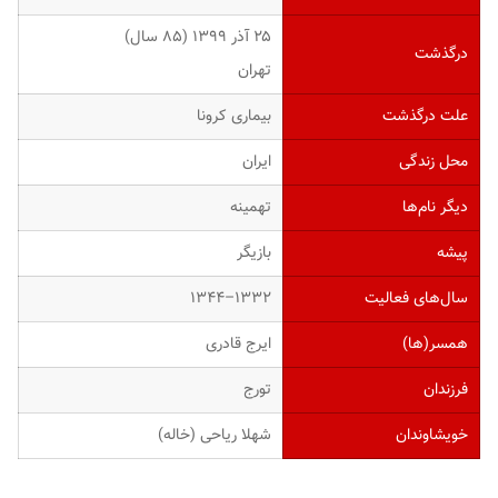
۲۵ آذر ۱۳۹۹ (۸۵ سال)
درگذشت
تهران
علت درگذشت
بیماری کرونا
محل زندگی
ایران
دیگر نام‌ها
تهمینه
پیشه
بازیگر
سال‌های فعالیت
۱۳۳۲–۱۳۴۴
همسر(ها)
ایرج قادری
فرزندان
تورج
خویشاوندان
شهلا ریاحی (خاله)