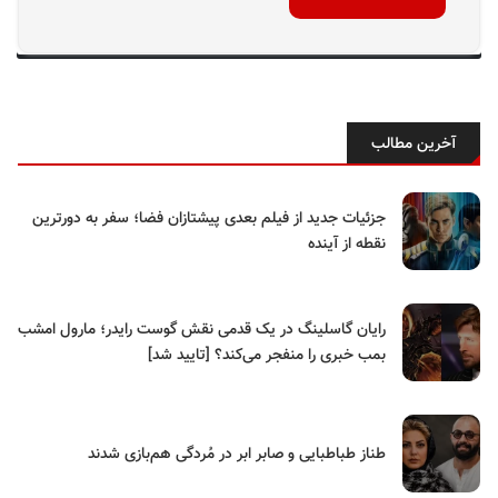
آخرین مطالب
جزئیات جدید از فیلم بعدی پیشتازان فضا؛ سفر به دورترین
نقطه از آینده
رایان گاسلینگ در یک قدمی نقش گوست رایدر؛ مارول امشب
بمب خبری را منفجر می‌کند؟ [تایید شد]
طناز طباطبایی و صابر ابر در مُردگی هم‌بازی شدند