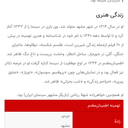
و کارگردان سینما بود.
زندگی هنری
او در سال ۱۳۱۴ در شهر مشهد متولد شد. وی بازی در سینما را از ۱۳۳۲ آغاز
کرد و تا اواسط دهه ۱۳۴۰ با نام خود در شناسنامه و هنری تهمینه در بیش
از ۲۰ فیلم ازجمله
زندگی شیرین است
،
طلسم شکسته
،
دوقلوها
،
ماجرای
جنگل
،
گلی در شوره‌زار
،
ساحل انتظار
،
وحشت
بن‌بست
و
داغ ننگ
ظاهر شد.
اطمینان‌مقدم در ۱۳۴۴ در اوج موفقیت از سینما کناره گرفت.او در عرصه تئاتر
نیز فعال بود و در نمایش‌هایی چون «پروفسور سوسول»، «توپاز»، «عشق
پیری»، «مزاحم زندگی» و «شب بحرانی» ظاهر شد.
او همچنین خواهرزاده شهلا ریاحی (بازیگر مشهور سینمای ایران) بود.
تهمینه اطمینان‌مقدم
۱۳۱۳
زادهٔ
مشهد