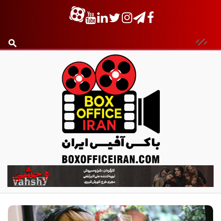
ب
ا
ک
س
آ