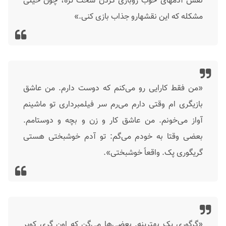
نقش آدمهای خوب روبازی کردن سخت تره، چون خیلی
مشکله که این نقشهارو جذاب بازی کنی.»
«من فقط کارایی رو می‌کنم که دوست دارم. من عاشق
بازیگری ام وقتی دارم می‌رم سر فیلمبرداری تو ماشینم
آواز می‌خونم. من عاشق کار و زن و بچه و دوستامم.
بعضی وقتا به خودم می‌گم: تو آدم خوشبختی هستی
گریگوری پک. واقعاً خوشبختی».
«گرگوری پک بهترینه. بعضی‌ها می‌گن که اون گری کوپر