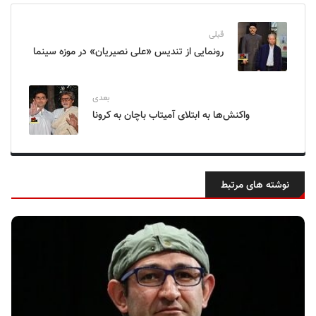
قبلی
رونمایی از تندیس «علی نصیریان» در موزه سینما
بعدی
واکنش‌ها به ابتلای آمیتاب باچان به کرونا
نوشته های مرتبط