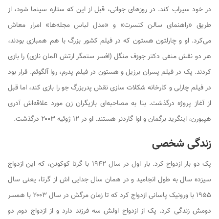
در خود سیراب کند. در روزهای جوانی، قبل از این که ستاره سینما شود، از
طریق «راهنمای سالن کنسرت» و «مدل لباس مجله‌ها» امرار معاش
می‌کرد. او و چارلتون هستون که در فیلم
کشور بزرگ
با هم همبازی بودند،
هر دو نقش منفی دکتر جوزف منگل (افسر ستمگر ارتش آلمان نازی) را بازی
کردند. پک در فیلم
پسران برزیل
و هستون در فیلم
پدرم، روا آلگوئم
. قرار بود
در فیلم
چارلی و کارخانه شکلات سازی
نقش پدربزرگ جو را بازی کند، اما قبل
از آغاز پروژه درگذشت. بنا به مصاحبه‌ای بازیگران زن مورد علاقه‌اش آدری
هپبورن، اینگرید برگمان و اوا گاردنر هستند. او در ۱۲ ژوئیه ۲۰۰۳ درگذشت.
زندگی شخصی
پک دو بار ازدواج کرد. بار اول در سال ۱۹۴۲ با گرتا کوکونن، که این ازدواج
سیزده سال به طول انجامید و در همان سال جدایی اش از گرتا، یعنی سال
۱۹۵۵ با ورونیک پاسانی ازدواج کرد که تا زمان مرگش در سال ۲۰۰۳ با همسر
دومش زندگی کرد. پک از ازدواج اولش سه فرزند دارد و از ازدواج دوم دو