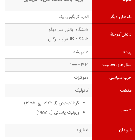
نام‌های دیگر
الدرد گریگوری پک
دانشگاه ایالتی سن‌دیگو
دانش‌آموختهٔ
دانشگاه کالیفرنیا، برکلی
پیشه
هنرپیشه
سال‌های فعالیت
۱۹۴۱–۲۰۰۰
حزب سیاسی
دموکرات
مذهب
کاتولیک
گرتا کوکونن (
ا.
۱۹۴۲–
ج.
۱۹۵۵)
همسر
ورونیک پاسانی (
ا.
۱۹۵۵)
فرزندان
۵ فرزند