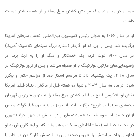
خود او در میان تمام فیلمهایش
کشتن مرغ مقلد
را از همه بیشتر دوست
داشت.
او در سال ۱۹۶۶ به عنوان رئیس کمیسیون بین‌المللی انجمن سرطان آمریکا
برگزیده شد. پس از این که اوا گاردنر (ستاره بزرگ سینمای کلاسیک آمریکا)
در سال ۱۹۹۰ فوت کرد، یک خدمتکار و سگ او را به ارث برد. در
راهپیمایی‌های مارتین لوترکینگ با او همراه می‌شد و پس از ترور لوترکینگ در
سال ۱۹۶۸، یک پیشنهاد داد تا مراسم اسکار بعد از مراسم ختم او برگزار
شود. در ماه مه سال ۲۰۰۳ و تنها دو هفته قبل از مرگش، بنیاد فیلم آمریکا
نقش او، آتیکوس فینج در فیلم
کشتن مرغ مقلد
را به عنوان «برترین قهرمان
پرده‌های سینما در تاریخ» برگزید. ایندیانا جونز در رتبه دوم قرار گرفت و پس
از آن جیمز باند سوم شد. به همراه عده‌ای از دوستانش در شهر اجولا (شهری
در آنجا به دنیا آمد) تماشاخانه‌ای ساخت و هر وقت که برنامه کاری‌اش به او
اجازه می‌داد، نمایشش را به روی صحنه می‌برد تا عطش کار کردن در تئاتر را