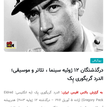
ف
ی
س
ا
ی
ر
ا
ن
بیوگرافی
درگذشتگان ۱۲ ژوئیه سینما ، تئاتر و موسیقی؛
الدرد گریگوری پِک
به گزارش باکس افیس ایران
:
الدرد گریگوری پِک (به انگلیسی:
Eldred
Gregory Peck
) (زاده ۵ آوریل ۱۹۱۶ – درگذشته ۱۲ ژوئیه ۲۰۰۳) هنرپیشه