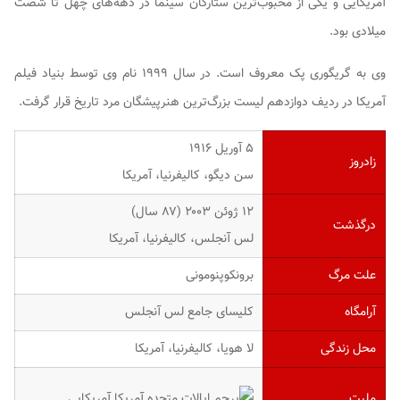
آمریکایی و یکی از محبوب‌ترین ستارگان سینما در دهه‌های چهل تا شصت
میلادی بود.
وی به گریگوری پک معروف است. در سال ۱۹۹۹ نام وی توسط بنیاد فیلم
آمریکا در ردیف دوازدهم لیست بزرگ‌ترین هنرپیشگان مرد تاریخ قرار گرفت.
۵ آوریل ۱۹۱۶
زادروز
سن دیگو، کالیفرنیا، آمریکا
۱۲ ژوئن ۲۰۰۳ (۸۷ سال)
درگذشت
لس آنجلس، کالیفرنیا، آمریکا
علت مرگ
برونکوپنومونی
آرامگاه
کلیسای جامع لس آنجلس
محل زندگی
لا هویا، کالیفرنیا، آمریکا
ملیت
آمریکایی