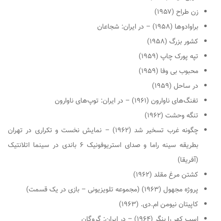
زن طراح (۱۹۵۷)
براوادوها (۱۹۵۸) – در ایران: شجاعان
کشور بزرگ (۱۹۵۸)
تپه پورک چاپ (۱۹۵۹)
محبوب بی وفا (۱۹۵۹)
در ساحل (۱۹۵۹)
تفنگ‌های ناوارون (۱۹۶۱) – در ایران: توپ‌های ناوارون
تنگه وحشت (۱۹۶۲)
چگونه غرب تسخیر شد (۱۹۶۲) – نمایش نخست و تکراری در تهران
بطریقه سینه راما و صدای استریوفونیک ۶ باندی در سینما اتلانتیک
(آفریقا)
کشتن مرغ مقلد (۱۹۶۲)
پروژه مجهول (۱۹۶۳) (مجموعه تلویزیونی – بازی در یک قسمت)
کاپیتان نیومن ام.دی. (۱۹۶۳)
اسب کهر را بنگر (۱۹۶۴) – در ایران: گروگان