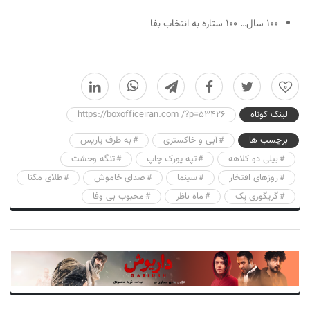
۱۰۰ سال… ۱۰۰ ستاره به انتخاب بفا
0
لینک کوتاه
https://boxofficeiran.com /?p=53426
برچسب ها
آبی و خاکستری
به طرف پاریس
بیلی دو کلاهه
تپه پورک چاپ
تنگه وحشت
روزهای افتخار
سینما
صدای خاموش
طلای مکنا
گریگوری پِک
ماه ناظر
محبوب بی وفا