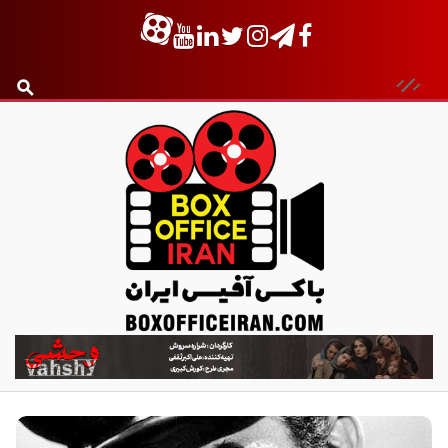
ب
ا
ک
س
آ