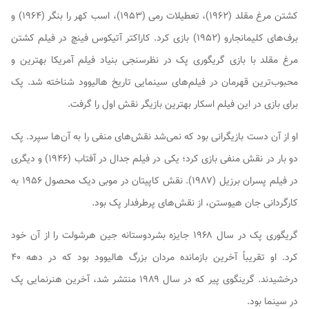
کشتن مرغ مقلد
(۱۹۶۲)،
تعطیلات رمی
(۱۹۵۳)،
اسب کهر را بنگر
(۱۹۶۴) و
برف‌های کلیمانجارو
(۱۹۵۲) بازی کرد. کاراکتر
آتیکوس فینچ
در فیلم
کشتن
مرغ مقلد
با بازی
گریگوری پک
در نظرسنجی بنیاد فیلم آمریکا بهترین و
محبوب‌ترین قهرمان در فیلم‌های سینمایی تاریخ هالیوود شناخته شد. پک
برای بازی در این فیلم اسکار بهترین بازیگر نقش اول را گرفت.
او از آن دست بازیگرانی بود که نمی‌شد نقش‌های منفی را به آن‌ها سپرد. پک
دو بار در نقش منفی بازی کرد؛ یکی در فیلم
جدال در آفتاب
(۱۹۴۶) و دیگری
در فیلم
پسران برزیل
(۱۹۸۷). نقش کاپیتان در
موبی دیک
محصول ۱۹۵۶ به
کارگردانی جان هیوستن، از نقش‌های پرطرفدار پک بود.
گریگوری پک در سال ۱۹۶۸ جایزه بشردوستانه جین هرشولت را از آن خود
کرد. او تقریباً آخرین بازمانده مردان بزرگ هالیوود بود که در دهه ۴۰
درخشیدند.
گرینگوی پیر
که در سال ۱۹۸۹ منتشر شد، آخرین هنرنمایی پک
در سینما بود.