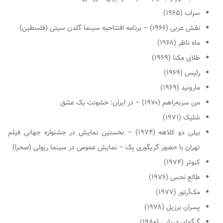
سراب (۱۹۶۵)
نقش عربی (۱۹۶۶) – برنامه افتتاحیه سینما گلدن سیتی (فلسطین)
ماه ناظر (۱۹۶۸)
طلای مکنا (۱۹۶۹)
رئیس (۱۹۶۹)
مارونید (۱۹۶۹)
من سربه‌راهم (۱۹۷۰) – در ایران: خشونت یک عشق
شلیک (۱۹۷۱)
بیلی دو کلاهه (۱۹۷۴) – نخستین نمایش در جشنواره جهانی فیلم
تهران با حضور گریگوری پک – نمایش عمومی در سینما ریولی (صحرا)
کبوتر (۱۹۷۴)
طالع نحس (۱۹۷۶)
مک‌آرتور (۱۹۷۷)
پسران برزیل (۱۹۷۸)
گرگهای دریایی (۱۹۸۰)