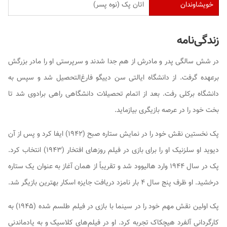
خویشاوندان
اتان پک (نوه پسر)
زندگی‌نامه
در شش سالگی پدر و مادرش از هم جدا شدند و سرپرستی او را مادر بزرگش
برعهده گرفت. از دانشگاه ایالتی سن دییگو فارغ‌التحصیل شد و سپس به
دانشگاه برکلی رفت. بعد از اتمام تحصیلات دانشگاهی راهی برادوی شد تا
بخت خود را در عرصه بازیگری بیازماید.
پک نخستین نقش خود را در نمایش
ستاره صبح
(۱۹۴۲) ایفا کرد و پس از آن
دیوید او سلزنیک او را برای بازی در فیلم
روزهای افتخار
(۱۹۴۳) انتخاب کرد.
پک در سال ۱۹۴۴ وارد هالیوود شد و تقریباً از همان آغاز به عنوان یک ستاره
درخشید. او ظرف پنج سال ۴ بار نامزد دریافت جایزه اسکار بهترین بازیگر شد.
پک اولین نقش مهم خود را در سینما با بازی در فیلم
طلسم شده
(۱۹۴۵) به
کارگردانی آلفرد هیچکاک تجربه کرد. او در فیلم‌های کلاسیک و به یادماندنی