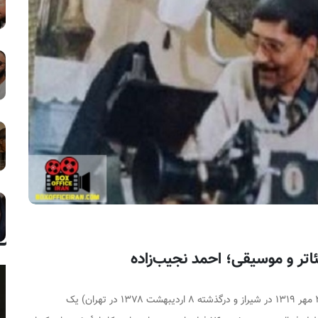
احمد نجیب‌زاده (متولد ۲۹ مهر ۱۳۱۹ در شیراز و درگذشته ۸ اردیبهشت ۱۳۷۸ در تهران) یک