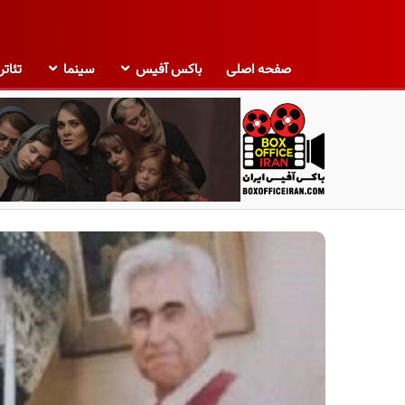
صفحه اصلی
باکس آفیس
سینما
تئاتر
ب
ا
ک
س
آ
ف
ی
س
ا
ی