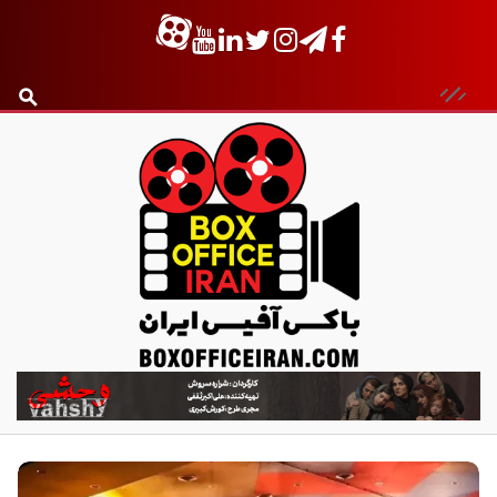
ب
ا
ک
س
آ