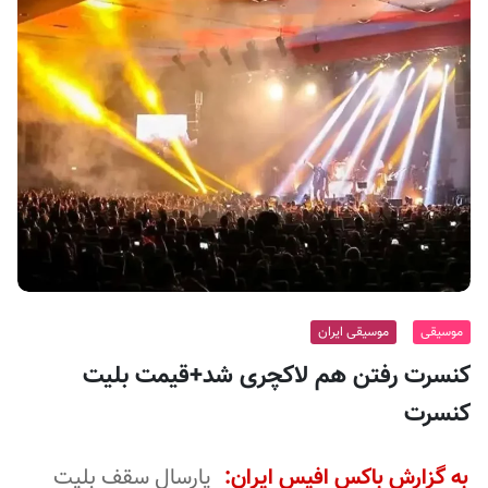
ف
ی
س
ا
ی
ر
ا
ن
موسیقی
موسیقی ایران
کنسرت رفتن هم لاکچری شد+قیمت بلیت
کنسرت
به گزارش باکس افیس ایران:
پارسال سقف بلیت