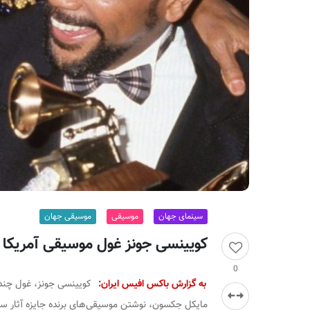
ر
ا
ن
سینمای جهان
موسیقی
موسیقی جهان
کویینسی جونز غول موسیقی آمریکا
0
به گزارش باکس افیس ایران:
کویینسی جونز، غول چند
مایکل جکسون، نوشتن موسیقی‌های برنده جایزه آثار سینم