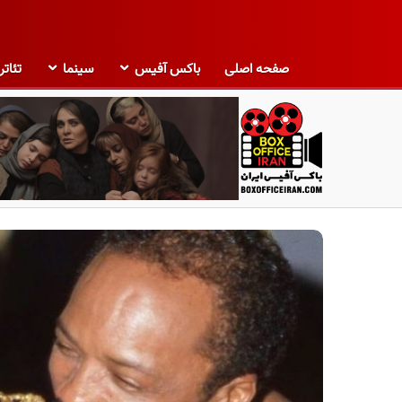
صفحه اصلی
باکس آفیس
سینما
تئاتر
ب
ا
ک
س
آ
ف
ی
س
ا
ی