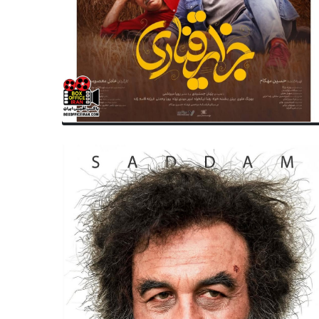
تولد
وفات
متولدین ۲۳ شهریور سینما ، تئاتر و
رحیم عزت بقایی هنرمند پیشک
سیقی؛ لیندا کیانی
موسیقی و سینما درگذشت