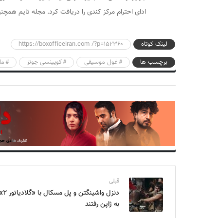
ادای احترام مرکز کندی را دریافت کرد. مجله تایم همچنین
لینک کوتاه
https://boxofficeiran.com /?p=152360
برچسب ها
غول موسیقی
کویینسی جونز
ما
قبلی
دنزل واشینگتن و پل مسکال با «گل
به ژاپن رفتند