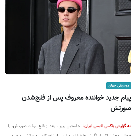
ف
ی
س
ا
ی
ر
ا
ن
موسیقی جهان
پیام جدید خواننده معروف پس از فلج‌شدن
صورتش
به گزارش باکس افیس ایران:
جاستین بیبر ، بعد از فلج موقت صورتش، با
طوفان وحشتناکی از نگرانی طرفداران و ترس از فلج کامل صورتش روبه رو