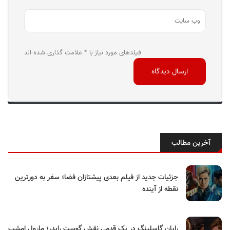
فیلدهای مورد نیاز با * علامت گذاری شده اند
آخرین مطالب
جزئیات جدید از فیلم بعدی پیشتازان فضا؛ سفر به دورترین
نقطه از آینده
رایان گاسلینگ در یک قدمی نقش گوست رایدر؛ مارول امشب