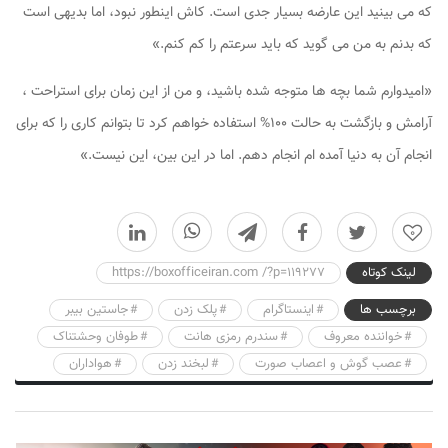
که می بینید این عارضه بسیار جدی است. کاش اینطور نبود، اما بدیهی است
که بدنم به من می گوید که باید سرعتم را کم کنم.»
«امیدوارم شما بچه ها متوجه شده باشید، و من از این زمان برای استراحت ،
آرامش و بازگشت به حالت ۱۰۰% استفاده خواهم کرد تا بتوانم کاری را که برای
انجام آن به دنیا آمده ام انجام دهم. اما در این بین، این نیست.»
0
لینک کوتاه
https://boxofficeiran.com /?p=119277
برچسب ها
اینستاگرام
پلک زدن
جاستین بیبر
خواننده معروف
سندرم رمزی هانت
طوفان وحشتناک
عصب گوش و اعصاب صورت
لبخند زدن
هواداران