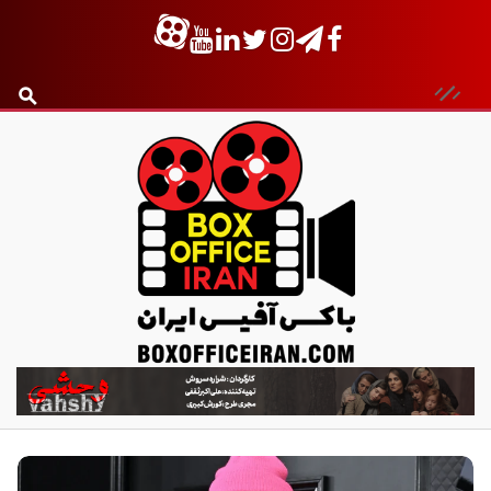
ب
ا
ک
س
آ