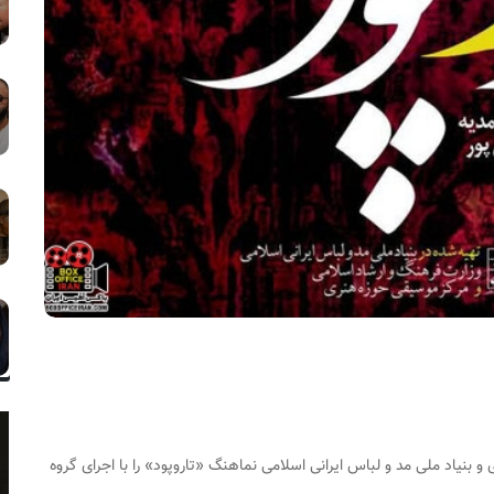
 بنیاد ملی مد و لباس ایرانی اسلامی نماهنگ «تاروپود» را با اجرای گروه