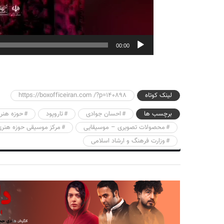
00:00
لینک کوتاه
https://boxofficeiran.com /?p=140898
برچسب ها
احسان جوادی
تاروپود
حوزه هنری
محصولات تصویری – موسیقایی
مرکز موسیقی حوزه هنری
وزارت فرهنگ و ارشاد اسلامی