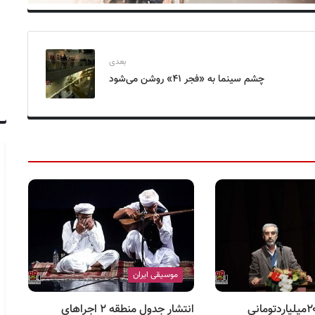
بعدی
چشم سینما به «فجر ۴۱» روشن می‌شود
موسیقی ایران
سرانجام کمک ۲۰میلیاردتومانی
انتشار جدول منطقه ۲ اجراهای
شک