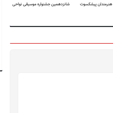
 هنرمندان پیشکسوت
شانزدهمین جشنواره موسیقی نواحی