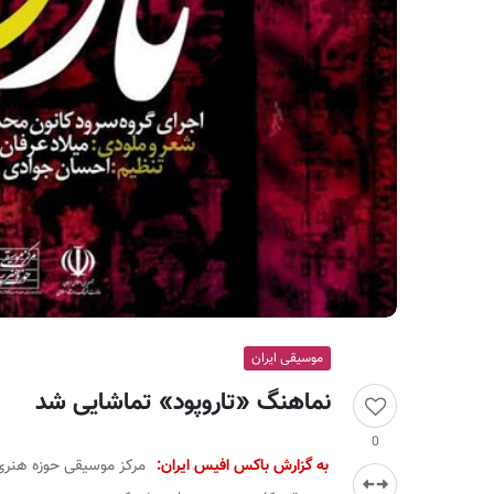
ر
ا
ن
موسیقی ایران
نماهنگ «تاروپود» تماشایی شد
0
به گزارش باکس افیس ایران:
مرکز موسیقی حوزه هنری و