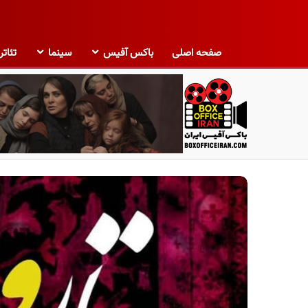
صفحه اصلی
باکس آفیس
سینما
تئاتر
ب
ا
ک
س
آ
ف
ی
س
ا
ی