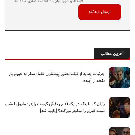
فیلدهای مورد نیاز با * علامت گذاری شده اند
آخرین مطالب
جزئیات جدید از فیلم بعدی پیشتازان فضا؛ سفر به دورترین
نقطه از آینده
رایان گاسلینگ در یک قدمی نقش گوست رایدر؛ مارول امشب
بمب خبری را منفجر می‌کند؟ [تایید شد]