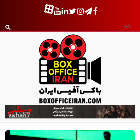
ب
ا
ک
س
آ