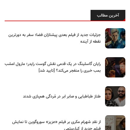
آخرین مطالب
جزئیات جدید از فیلم بعدی پیشتازان فضا؛ سفر به دورترین
نقطه از آینده
رایان گاسلینگ در یک قدمی نقش گوست رایدر؛ مارول امشب
بمب خبری را منفجر می‌کند؟ [تایید شد]
طناز طباطبایی و صابر ابر در مُردگی هم‌بازی شدند
از نقدِ شهرام مکری بر فیلم «عزیز» سوروگوین تا نمایش
فیلم جدید از کیارستمی