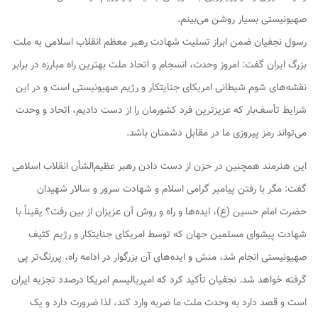
صهیونیستی بسیار روشن می‌بینم.
رسول نجفیان ضمن ابراز تسلیت شهادت رهبر معظم انقلاب اسلامی به ملت
بزرگ ایران گفت: امروز وحدت، انسجام و اتحاد ملت بهترین راه مبارزه در برابر
نقشه‌های شوم شیطانی امریکای جنایتکار و رژیم صهیونیستی است و در این
شرایط تأسف‌بار که عزیزترین فرد کشورمان را از دست دادیم، اتحاد و وحدت
می‌تواند رمز پیروزی ما در مقابل دشمنان باشد.
این هنرمند همچنین در حزن از دست دادن رهبر عظیم‌الشأن انقلاب اسلامی
گفت: مگر با رفتن پیامبر گرامی اسلام و شهادت سرور و سالار شهیدان
حضرت امام حسین (ع)، ایده‌ها و راه و روش آن عزیزان از بین رفت؟ یقیناً با
شهادت پیشوای مسلمین جهان که توسط امریکای جنایتکار و رژیم کثیف
صهیونیستی انجام شد، منش و ایده‌های آن بزرگوار در ادامه راه، پررنگ‌تر پی
گرفته خواهد شد. نجفیان تأکید کرد که امپریالیسم امریکا درصدد تجزیه ایران
است و قصد دارد به وحدت ملت ما ضربه وارد کند، لذا ضرورت دارد و یک