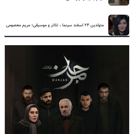
متولدین ۲۴ اسفند سینما ، تئاتر و موسیقی؛ مریم معصومی