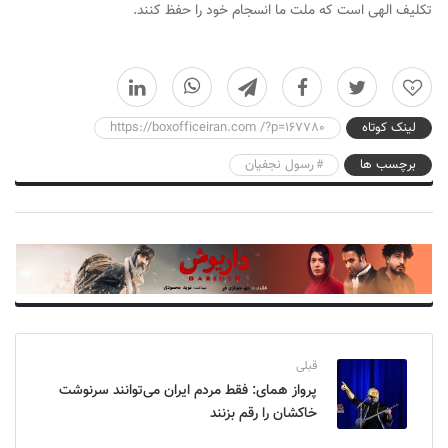
تکلیف الهی است که ملت ما انسجام خود را حفظ کنند.
0
لینک کوتاه
https://boxofficeiran.com /?p=167780
برچسب ها
رسول نجفیان
قبلی
پرواز همای: فقط مردم ایران می‌توانند سرنوشت
خاکشان را رقم بزنند