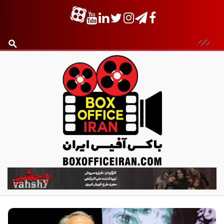
ب
ا
ک
س
آ