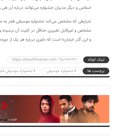
اسلامی و دیگر مدیران جشنواره می‌توانند درباره آن طی ر
شرایطی که مشخص می‌کند جشنواره موسیقی فجر به عنوا
مشخص و غیرقابل تغییری حداقل در کلیت آن نرسیده و با 
و این گذر «زمان» است که داوری درباره هر یک از دوره‌ها
لینک کوتاه
https://boxofficeiran.com /?p=166242
برچسب ها
جشنواره موسیقی
جشنواره موسیقی فجر