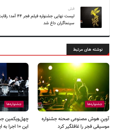
قبلی
لیست نهایی جشنواره فیلم فجر ۴۴ آمد؛ رق
سینماگران داغ شد
نوشته های مرتبط
جشنواره‌ها
جشنواره‌ها
آوینِ هوش مصنوعی صحنه جشنواره
چهل‌و‌یکمین جش
موسیقی فجر را غافلگیر کرد
این ۱۰ اجرا به ایستگاه پایانی رسید