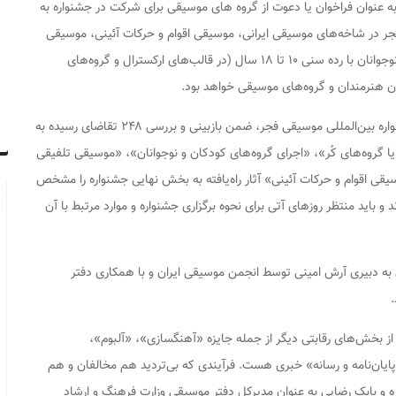
 عنوان فراخوان یا دعوت از گروه های موسیقی برای شرکت در جشنواره به
جر در شاخه‌های موسیقی ایرانی، موسیقی اقوام و حرکات آئینی، موسیقی
کلاسیک، همسرایی (گروه‌های کُر)، اجراهای کودکان و نوجوانان با رده سنی ۱۰ تا ۱۸ سال (در قالب‌های ارکسترال و گروه‌های
 هنرمندان و گروه‌های موسیقی خواهد بود.
البته چندی پیش هم هیئت انتخاب چهل و یکمین جشنواره بین‌المللی موسیقی فجر، ضمن بازبینی و بررسی ۲۴۸ تقاضای رسیده به
 گروه‌های کُر»، «اجرای گروه‌های کودکان و نوجوانان»، «موسیقی تلفیقی
 اقوام و حرکات آئینی» آثار راه‌یافته به بخش نهایی جشنواره را مشخص
د و باید منتظر روزهای آتی برای نحوه برگزاری جشنواره و موارد مرتبط با آن
ه دبیری آرش امینی توسط انجمن موسیقی ایران و با همکاری دفتر
ه از بخش‌های رقابتی دیگر از جمله جایزه «آهنگسازی»، «آلبوم»،
یان‌نامه و رسانه» خبری هست. فرآیندی که بی‌تردید هم مخالفان و هم
اره و بابک رضایی به عنوان مدیرکل دفتر موسیقی وزارت فرهنگ و ارشاد