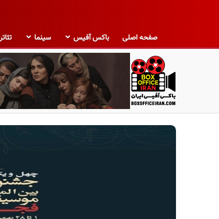
صفحه اصلی
باکس آفیس
سینما
تئاتر
ب
ا
ک
س
آ
ف
ی
س
ا
ی