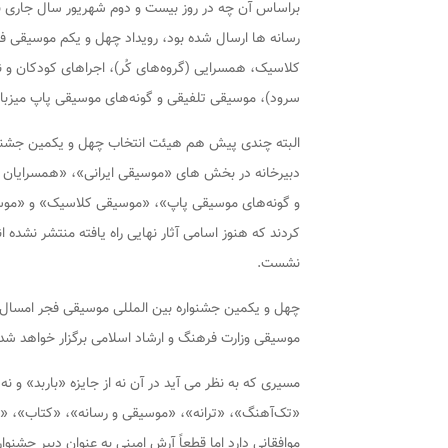
براساس آن چه در روز بیست و دوم شهریور سال جاری به
رسانه ها ارسال شده بود، رویداد چهل و یکم موسیقی ف
سرود)، موسیقی تلفیقی و گونه‌های موسیقی پاپ میزبان
دبیرخانه در بخش های «موسیقی ایرانی»، «همسرایان یا
و گونه‌های موسیقی پاپ»، «موسیقی کلاسیک» و «موسیقی
کردند که هنوز اسامی آثار نهایی راه یافته منتشر نشده ان
نشست.
چهل و یکمین جشنواره بین المللی موسیقی فجر امسال ب
موسیقی وزارت فرهنگ و ارشاد اسلامی برگزار خواهد شد.
مسیری که به نظر می آید در آن نه از جایزه «باربد» و ن
«تک‌آهنگ»، «ترانه»، «موسیقی و رسانه»، «کتاب»، «پا
موافقانی دارد اما قطعاً آرش امینی به عنوان دبیر جشنو