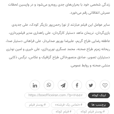
زندگی شخصی خود با بحران‌های جدی روبه‌رو می‌شود و در واپسین لحظات
عمرش اتفاقاتی رقم می‌خورد.
سایر عوامل این فیلم عبارتند از نورا رحمن‌پور بازیگر کودک، علی جدیدی
بازی‌گردان، نریمان ماهد دستیار کارگردان، علی راهداری مدیر فیلم‌برداری،
عاطفه رضایی طراح گریم، علیرضا بوربور صدابردار، علی فراهانی دستیار صدا،
ریحانه زمزم طراح صحنه، محمد عسگری نورپردازی، علی خیری و امین نوذری
دستیاران تصویر، صادق منصورخاکی طراح گرافیک و عکاس، نرگس ذکایی
منشی صحنه و روابط عمومی.
0
لینک کوتاه
https://boxofficeiran.com /?p=161557
برچسب ها
«تماس یک فرشته»
پوستر فیلم
پوستر فیلم کوتاه
فیلم کوتاه