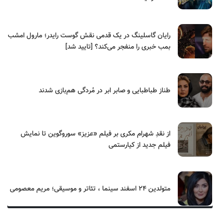
رایان گاسلینگ در یک قدمی نقش گوست رایدر؛ مارول امشب
بمب خبری را منفجر می‌کند؟ [تایید شد]
طناز طباطبایی و صابر ابر در مُردگی هم‌بازی شدند
از نقدِ شهرام مکری بر فیلم «عزیز» سوروگوین تا نمایش
فیلم جدید از کیارستمی
متولدین ۲۴ اسفند سینما ، تئاتر و موسیقی؛ مریم معصومی