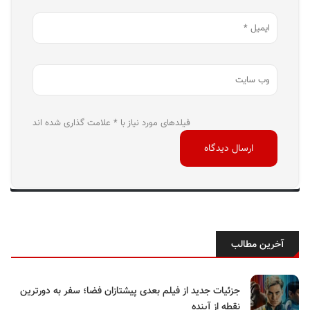
فیلدهای مورد نیاز با * علامت گذاری شده اند
آخرین مطالب
جزئیات جدید از فیلم بعدی پیشتازان فضا؛ سفر به دورترین
نقطه از آینده