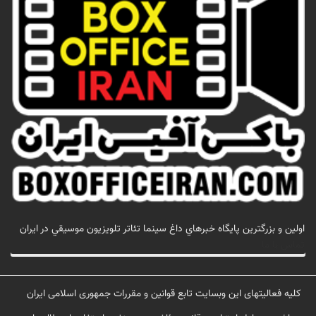
اولين و بزرگترين پايگاه خبرهاي داغ سينما تئاتر تلويزيون موسيقي در ايران
تماس با ما
کلیه فعالیتهای این وبسایت تابع قوانین و مقررات جمهوری اسلامی ایران