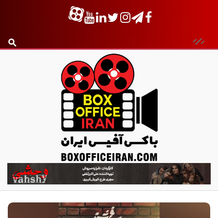
ب
ا
ک
س
آ