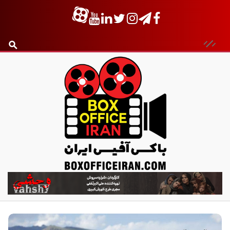
ب
ا
ک
س
آ