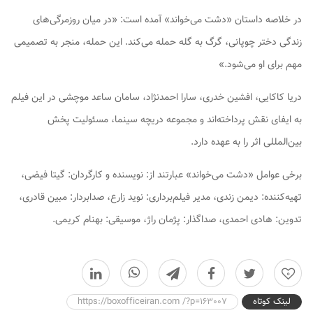
در خلاصه داستان «دشت می‌خواند» آمده است: «در میان روزمرگی‌های
زندگی دختر چوپانی، گرگ به گله حمله می‌کند. این حمله، منجر به تصمیمی
مهم برای او می‌شود.»
دریا کاکایی، افشین خدری، سارا احمدنژاد، سامان ساعد موچشی در این فیلم
به ایفای نقش پرداخته‌اند و مجموعه دریچه سینما، مسئولیت پخش
بین‌المللی اثر را به عهده دارد.
برخی عوامل «دشت می‌خواند» عبارتند از: نویسنده و کارگردان: گیتا فیضی،
تهیه‌کننده: دیمن زندی، مدیر فیلم‌برداری: نوید زارع، صدابردار: مبین قادری،
تدوین: هادی احمدی، صداگذار: پژمان راژ، موسیقی: بهنام کریمی.
0
لینک کوتاه
https://boxofficeiran.com /?p=163007