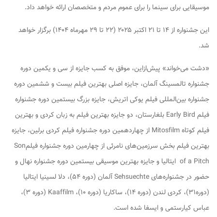
موسیقایی برای سینما را برای عموم مردم و متخصصان ارائه خواهد داد.
این جشنواره از ۱۴ تا ۲۱ اکتبر ۲۰۲۵ (۲۲ تا ۲۹ مهرماه ۱۴۰۴) برگزار خواهد
شد.
«دشت می‌خواند» پیش‌ازاین، موفق به کسب جایزه از سی و یکمین دوره
جشنواره تالمسینگ آلمان، جایزه اصلی بهترین فیلم بیست و ششمین دوره
جشنواره بین‌المللی فیلم یوکی اتریش، جایزه بزرگ بیستمین دوره جشنواره
فیلم Early Bird بلغارستان، دو جایزه بهترین فیلم به زبان کردی و بهترین
فیلم کوتاه Mitosfilm از چهاردهمین دوره جشنواره فیلم کردی برلین، جایزه
بهترین فیلم بخش سرزمین‌های نامرئی از چهارمین دوره جشنواره فیلمSon
of a Pitch ایتالیا و جایزه بهترین موسیقی بیستمین دوره جشنواره نهال و
حضور در جشنواره‌های Sehsuechte آلمان (دوره ۵۴)، دلا لسینیا ایتالیا
(دوره۳۱)، کردی لندن (دوره ۱۴)، ساکاریا (دوره ۱۰)، Kaaffilm (دوره ۳)،
عباس کیارستمی و ایسفا شده است.