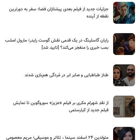
جزئیات جدید از فیلم بعدی پیشتازان فضا؛ سفر به دورترین
نقطه از آینده
رایان گاسلینگ در یک قدمی نقش گوست رایدر؛ مارول امشب
بمب خبری را منفجر می‌کند؟ [تایید شد]
طناز طباطبایی و صابر ابر در مُردگی هم‌بازی شدند
از نقدِ شهرام مکری بر فیلم «عزیز» سوروگوین تا نمایش
فیلم جدید از کیارستمی
متولدین ۲۴ اسفند سینما ، تئاتر و موسیقی؛ مریم معصومی