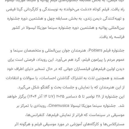
گیتا فیضی، به بخش مسابقه جشنواره‌های فیلم پواتیه و سینما موزیکا لیسولا
راه یافت. فیلم کوتاه «دشت می‌خواند» به نویسندگی و کارگردانی گیتا فیضی
و تهیه‌کنندگی دیمن زندی، به بخش مسابقه چهل و هشتمین دوره جشنواره
بین‌المللی پواتیه و هشتمین دوره جشنواره سینما موزیکا لیسولا در کشور
فرانسه راه یافت.
جشنواره فیلم Poitiers، هنرمندان جوان بین‌المللی و متخصصان سینما و
عموم مردم را پیرامون فیلم، گرد هم می‌آورد. این رویداد، فرصتی است برای
دیدن اولین فیلم‌های فیلمسازان جوانی که در حال تسخیر دنیای اطراف خود
هستند و همچنین لذت به اشتراک گذاشتن احساسات، با سوالات و انتقادات
از این هنرمندان که با نمایش و جلسات بحث و گفتگو شکل می‌گیرد.
این جشنواره از ۲۸ نوامبر تا ۵ دسامبر ۲۰۲۵ (۷تا ۱۴ آذر ۱۴۰۴) برگزار خواهد
شد. جشنواره سینما موزیکا لیسولا Cinemusica، رویدادی با تمرکز بر
موسیقی در سینماست که فراتر از نمایش فیلم‌ها، کنفرانس‌ها،
مسترکلاس‌ها و کارگاه‌های آموزشی در مورد موسیقی فیلم و هرگونه اثر