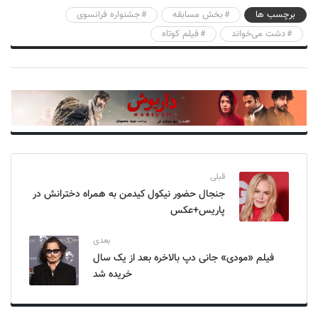
برچسب ها
بخش مسابقه
جشنواره فرانسوی
دشت می‌خواند
فیلم کوتاه
قبلی
جنجال حضور نیکول کیدمن به همراه دخترانش در
پاریس+عکس
بعدی
فیلم «مودی» جانی دپ بالاخره بعد از یک سال
خریده شد