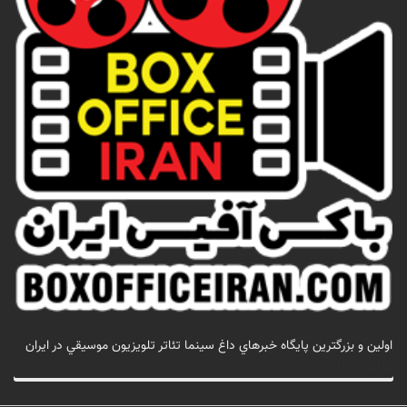
اولين و بزرگترين پايگاه خبرهاي داغ سينما تئاتر تلويزيون موسيقي در ايران
تماس با ما