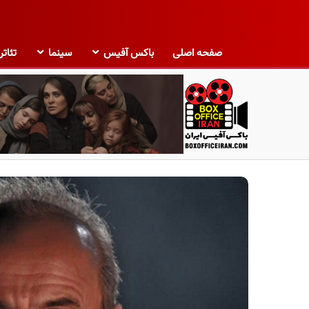
صفحه اصلی
باکس آفیس
سینما
تئاتر
ب
ا
ک
س
آ
ف
ی
س
ا
ی