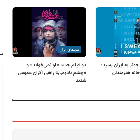
سینمای ایران
ونز به ایران رسید؛
دو فیلم جدید «او نمی‌خوابد» و
کج
خانه هنرمندان
«چشم بادومی» راهی اکران عمومی
سی
شدند