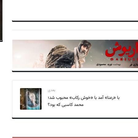
بعدی
با «رعنا» آمد با «خوش رکاب» محبوب شد؛
محمد کاسبی که بود؟