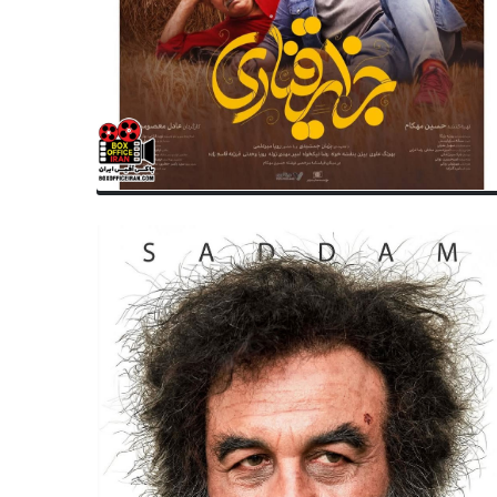
سینمای ایران
سینمای ایران
 پیله و غریزه اجازه نمایش در
اکران پاییزی سینما با «بچه مرد
نماهای قم را پیدا نکردند
«غریزه» کلید می‌خورد + تاریخ