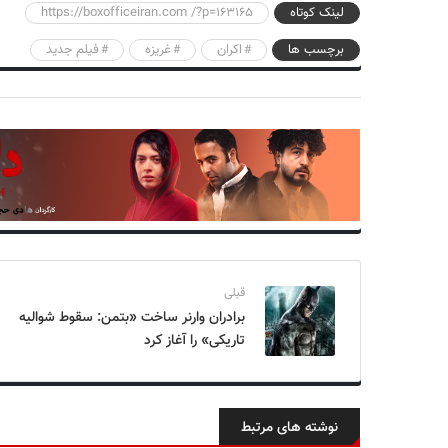
لینک کوتاه
https://boxofficeiran.com /?p=163165
برچسب ها
اکران
غریزه
فیلم جدید
قبلی
برادران وارنر ساخت «بتمن: سقوط شوالیه
تاریکی» را آغاز کرد
نوشته های مرتبط