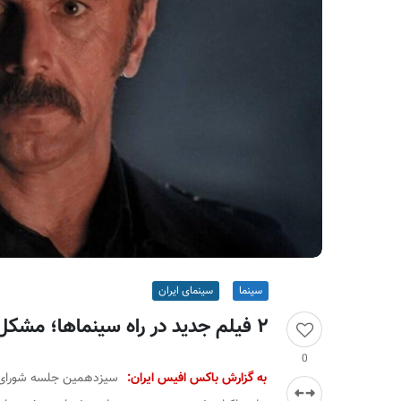
ر
ا
ن
سینما
سینمای ایران
۲ فیلم جدید در راه سینماها؛ مشکل «غریزه» حل شد؟
0
به گزارش باکس افیس ایران: