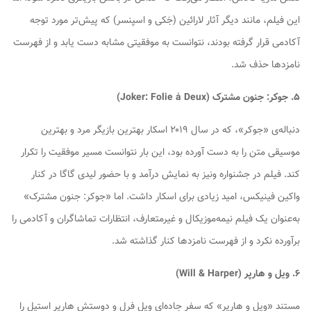
این فیلم، مانند دیگر آثار لارائین (جَکی و اسپنسر) که پیش‌تر مورد توجه
آکادمی قرار گرفته بودند، نتوانست به موفقیتی مشابه دست یابد و از فهرست
نامزدها حذف شد.
۵. جوکر: جنون مشترک (Joker: Folie à Deux)
دنباله‌ی «جوکر»، که در سال ۲۰۱۹ اسکار بهترین بازیگر مرد و بهترین
موسیقی متن را به دست آورده بود، این بار نتوانست مسیر موفقیت را تکرار
کند. فیلم در جشنواره ونیز به نمایش درآمد و با حضور لیدی گاگا در کنار
واکین فینیکس، امید زیادی برای اسکار داشت. اما «جوکر: جنون مشترک»
به‌عنوان یک فیلم نیمه‌موزیکال و غیرمتعارف، انتظارات تماشاگران و آکادمی را
برآورده نکرد و از فهرست نامزدها کنار گذاشته شد.
۶. ویل و هارپر (Will & Harper)
مستند «ویل و هارپر» که سفر جاده‌ای ویل فرل و دوستش هارپر استیل را