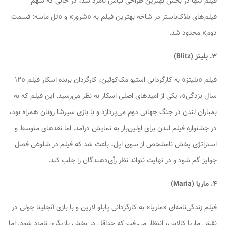
فیلم تنها در بخش بهترین طراحی لباس نامزد شد، در حالی که سهم
فیلم‌های بلاک‌باستر در شاخه بهترین فیلم به «شرور» و «تل ماسه: قسمت
دوم» محدود شد.
۳. بلیتز (Blitz)
فیلم «بلیتز» به کارگردانی استیو مک‌کوئین، کارگردان برنده اسکار فیلم «۱۲
سال بزدگی»، یکی از امیدهای اصلی اسکار به نظر می‌رسید. این فیلم که به
بمباران لندن در جنگ جهانی دوم می‌پردازد و با بازی سیرشا رونان همراه بود،
در جشنواره فیلم لندن برای اولین‌بار به نمایش درآمد. اما نقدهای متوسط و
استراتژی پخش نامشخص از سوی اپل، باعث شد که فیلم در شلوغی فصل
جوایز گم شود و در نهایت نتواند نظر رأی‌دهندگان را جلب کند.
۴. ماریا (Maria)
فیلم زندگی‌نامه‌ای «ماریا» به کارگردانی پابلو لارین و با بازی آنجلینا جولی در
نقش ماریا کالاس، انتظار می‌رفت که حداقل در بخش بازیگری نامزد شود. اما