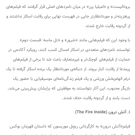
بروتالیست» و «امیلیا پرز» در میان نامزدهای اصلی قرار گرفتند که فیلم‌های
پرهزینه‌تر و موردانتظارتر جایی در فهرست نهایی برای رقابت اسکار نداشتند و
از گردونه رقابت خارج شدند.
با وجود این که فیلم‌هایی مانند «شرور» و «تل ماسه: قسمت دوم»
توانستند نامزدهای متعددی در اسکار امسال کسب کنند، رویکرد آکادمی در
حمایت از فیلم‌های کوچک‌تر و غیرمتعارف باعث شد تا برخی از فیلم‌های
پرمدعا از رقابت کنار بروند. از دنباله‌ی موردانتظار یک برنده اسکار گرفته تا یک
درام الهام‌بخش ورزشی و یک فیلم زندگی‌نامه‌ای موسیقیایی با حضور یک
بازیگر محبوب، این آثار نتوانستند به موفقیتی که برایشان پیش‌بینی می‌شد،
دست یابند و از گردونه رقابت حذف شدند.
۱. آتش درون (The Fire Inside)
فیلم«آتش درون» به کارگردانی ریچل موریسون که داستان قهرمان بوکس