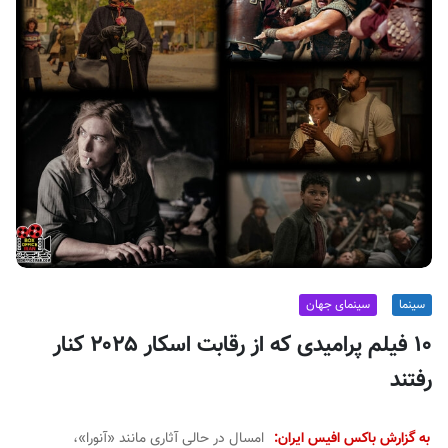
ف
ی
س
ا
ی
ر
ا
ن
سینما
سینمای جهان
۱۰ فیلم پرامیدی که از رقابت اسکار ۲۰۲۵ کنار
رفتند
به گزارش باکس افیس ایران:
امسال در حالی آثاری مانند «آنورا»،