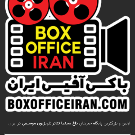
اولين و بزرگترين پايگاه خبرهاي داغ سينما تئاتر تلويزيون موسيقي در ايران
تماس با ما