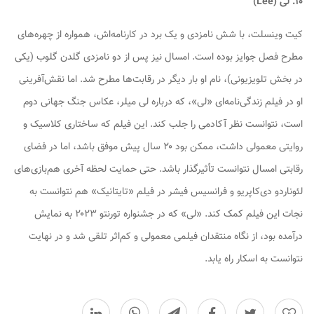
۱۰. لی (Lee)
کیت وینسلت، با شش نامزدی و یک برد در کارنامه‌اش، همواره از چهره‌های
مطرح فصل جوایز بوده است. امسال نیز پس از دو نامزدی گلدن گلوب (یکی
در بخش تلویزیونی)، نام او بار دیگر در رقابت‌ها مطرح شد. اما نقش‌آفرینی
او در فیلم زندگی‌نامه‌ای «لی»، که درباره لی میلر، عکاس جنگ جهانی دوم
است، نتوانست نظر آکادمی را جلب کند. این فیلم که ساختاری کلاسیک و
روایتی معمولی داشت، ممکن بود ۲۰ سال پیش موفق باشد، اما در فضای
رقابتی امسال نتوانست تأثیرگذار باشد. حتی حمایت لحظه آخری هم‌بازی‌های
لئوناردو دی‌کاپریو و فرانسیس فیشر در فیلم «تایتانیک» هم نتوانست به
نجات این فیلم کمک کند. «لی» که در جشنواره تورنتو ۲۰۲۳ به نمایش
درآمده بود، از نگاه منتقدان فیلمی معمولی و کم‌اثر تلقی شد و در نهایت
نتوانست به اسکار راه یابد.
0