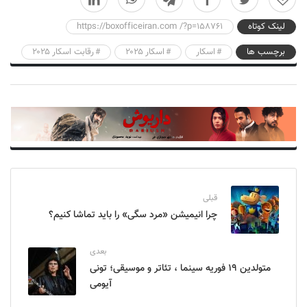
لینک کوتاه
https://boxofficeiran.com /?p=158761
برچسب ها
اسکار
اسکار ۲۰۲۵
رقابت اسکار ۲۰۲۵
قبلی
چرا انیمیشن «مرد سگی» را باید تماشا کنیم؟
بعدی
متولدین ۱۹ فوریه سینما ، تئاتر و موسیقی؛ تونی
آیومی