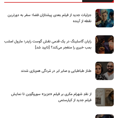
جزئیات جدید از فیلم بعدی پیشتازان فضا؛ سفر به دورترین
نقطه از آینده
رایان گاسلینگ در یک قدمی نقش گوست رایدر؛ مارول امشب
بمب خبری را منفجر می‌کند؟ [تایید شد]
طناز طباطبایی و صابر ابر در مُردگی هم‌بازی شدند
از نقدِ شهرام مکری بر فیلم «عزیز» سوروگوین تا نمایش
فیلم جدید از کیارستمی