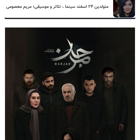
متولدین ۲۴ اسفند سینما ، تئاتر و موسیقی؛ مریم معصومی