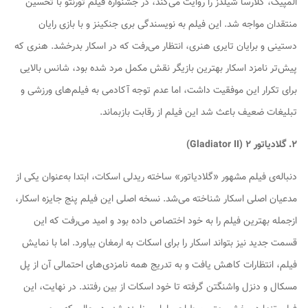
المپیک، کلارسا شیلدز را روایت می‌کند، در جشنواره فیلم تورنتو با تحسین
منتقدان مواجه شد. این فیلم به نویسندگی بری جنکینز و با بازی رایان
دستینی و برایان تایری هنری، انتظار می‌رفت که در اسکار بدرخشد. هنری که
پیش‌تر نامزد اسکار بهترین بازیگر نقش مکمل مرد شده بود، شانس بالایی
برای تکرار این موفقیت داشت، اما عدم توجه آکادمی به فیلم‌های ورزشی و
تبلیغات ضعیف باعث شد این فیلم از رقابت بازبماند.
۲. گلادیاتور ۲ (Gladiator II)
دنباله‌ی فیلم مشهور «گلادیاتور» ساخته ریدلی اسکات، ابتدا به‌عنوان یکی از
مدعیان اصلی اسکار شناخته می‌شد. نسخه اصلی این فیلم پنج جایزه اسکار،
ازجمله بهترین فیلم را به خود اختصاص داده بود و امید می‌رفت که این
قسمت جدید نیز بتواند اسکار را برای اسکات به ارمغان بیاورد. اما با نمایش
فیلم، انتظارات کاهش یافت و به تدریج همه نامزدی‌های احتمالی آن از پل
مسکال و دنزل واشنگتن گرفته تا خود اسکات از بین رفتند. در نهایت، این