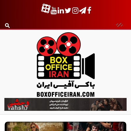
ب
ا
ک
س
آ