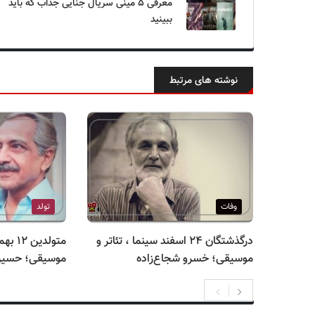
معرفی ۵ مینی سریال جنایی جذاب که باید
ببینید
نوشته های مرتبط
وفات
تولد
درگذشتگان ۲۴ اسفند سینما ، تئاتر و
متولدی
موسیقی؛ خسرو شجاع‌زاده
موسیقی؛ حسین