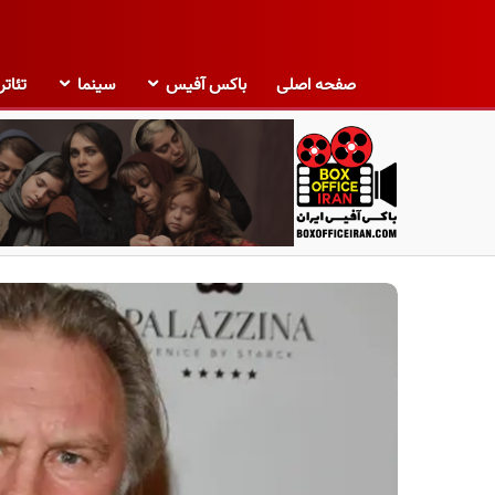
صفحه اصلی
باکس آفیس
سینما
تئاتر
ب
ا
ک
س
آ
ف
ی
س
ا
ی