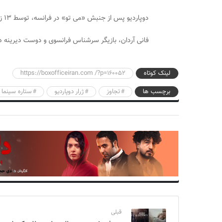
دوپاردیو پس از جنبش «می تو» در فرانسه، توسط ۱۳ زن به رفتارهای نامناسب جنسی متهم شد.
فانی آردان، بازیگر سرشناس فرانسوی و دوست دیرینه دوپ
لینک کوتاه
https://boxofficeiran.com /?p=160052
برچسب ها
تجاوز
ژرار دوپاردیو
ستاره سینما
قبلی