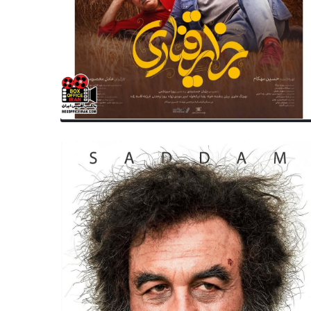
سینمای ایران
سینمای جهان
زداشت سوپراستار سینمای کمدی
بعد از تجاوز جنسی، کلاهبردار
ران به اتهام تجاوز+جزئیات
به اتهام‌های ژرار دوپاردیو اضاف