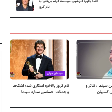
اهدا جایزه فلوشیپ موسسه فیلم بریتانیا به
تام کروز
سینمای جهان
ن ۱۲ بهمن سینما ، تئاتر و
تام کروز بالاخره اسکاری شد؛ اشک‌ها
با
 کسبیان
و جملات احساسی ستاره سینما
ای