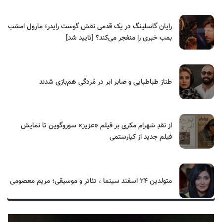
رایان گاسلینگ در یک قدمی نقش گوست رایدر؛ مارول امشب
بمب خبری را منفجر می‌کند؟ [تایید شد]
طناز طباطبایی و صابر ابر در مُردگی هم‌بازی شدند
از نقدِ شهرام مکری بر فیلم «عزیز» سوروگوین تا نمایش
فیلم جدید از کیارستمی
متولدین ۲۴ اسفند سینما ، تئاتر و موسیقی؛ مریم معصومی