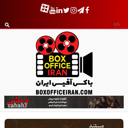
ب
ا
ک
س
آ