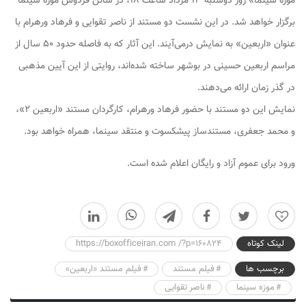
موزه سینما» روز دوشنبه ۱۳ مرداد ساعت ۱۸، در سالن فردوس موزه سینما
برگزار خواهد شد. در این نشست دو مستند از ناصر تقوایی و فرهاد ورهرام با
عنوان «اربعین» به نمایش درمی‌آیند. این آثار که به فاصله حدود ۵۰ سال از
مراسم اربعین حسینی در بوشهر ساخته شده‌اند، روایتی از این آیین مذهبی
در گذر زمان ارائه می‌دهند.
نمایش این دو مستند با حضور فرهاد ورهرام، کارگردان مستند «اربعین ۲»،
و محمد جعفری، مستندساز پیشکسوت و منتقد سینما، همراه خواهد بود.
ورود برای عموم آزاد و رایگان اعلام شده است.
0
لینک کوتاه
https://boxofficeiran.com /?p=160824
برچسب ها
فیلم مستند
فیلم مستند «اربعین»
موزه سینما
ناصر تقوایی