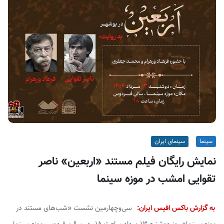
ف
ی
س
ا
ی
ر
ا
ن
سینما
سینمای ایران
نمایش رایگان فیلم مستند «اربعین» ناصر
تقوایی امشب در موزه سینما
به گزارش باکس افیس ایران:
سی‌وچهارمین نشست «شب‌های مستند در