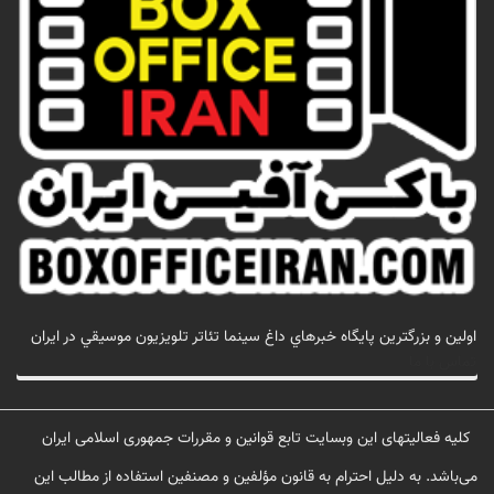
اولين و بزرگترين پايگاه خبرهاي داغ سينما تئاتر تلويزيون موسيقي در ايران
تماس با ما
کلیه فعالیتهای این وبسایت تابع قوانین و مقررات جمهوری اسلامی ایران
می‌باشد. به دلیل احترام به قانون مؤلفین و مصنفین استفاده از مطالب این