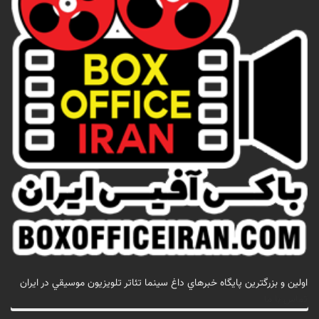
اولين و بزرگترين پايگاه خبرهاي داغ سينما تئاتر تلويزيون موسيقي در ايران
تماس با ما