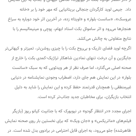
داد. جیمی لوید کارگردان جنجالی بریتانیایی که مهر خود را بر «خانه
عروسک»، «سانست بلوار» و «اویتا» زده، در آخرین اثر خود دوباره به سراغ
هنجارها می‌رود و اثر ساموئل بکت استاد ابهام، پوچی و مینیمالیسم را با
نتایج متفاوتی به چالش می‌کشد.
اگرچه لوید فضای تاریک و بی‌روح بکت را با چیزی روشن‌تر، تمیزتر و کیهانی‌تر
جایگزین و آن درخت تنهای نمادین شاهکار تراژیک-کمدی بکت را خارج از
صحنه اصلی می‌گذارد، اما صرف نظر از هر ویدئویی که به سبک «سانست
بلوار» در این نمایش هم جای دارد، اضطراب وجودی نمایشنامه در دنیایی
غیرمنطقی را همچنان قدرتمند حفظ کرده و این نمایش را شاید به دلیل
انتخاب بازیگران، برای مخاطبان جدید جذاب‌تر کرده است.
اجرای مجدد «در انتظار گودو» در نیویورک که با جذابیت کیانو ریوز (بازیگر
فیلم‌های «ماتریکس» و «جان ویک» که برای نخستین بار روی صحنه نمایش
ظاهرشده) جلو می‌رود، به اجرای قابل احترامی در برادوی بدل شده است. در