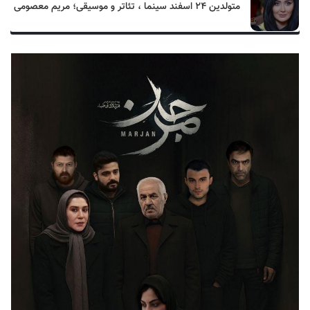
متولدین ۲۴ اسفند سینما ، تئاتر و موسیقی؛ مریم معصومی