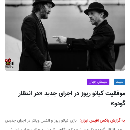
ف
ی
س
ا
ی
ر
ا
ن
سینما
سینمای جهان
موفقیت کیانو ریوز در اجرای جدید «در انتظار
گودو»
به گزارش باکس افیس ایران:
بازی کیانو ریوز و الکس وینتر در اجرای جدیدی
از «در انتظار گودو» بکت در نیویورک، نگاهی کیهانی و جذاب‌ به این نمایش