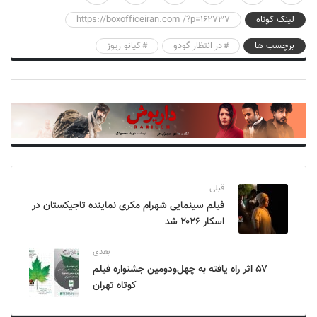
لینک کوتاه
https://boxofficeiran.com /?p=162737
برچسب ها
در انتظار گودو
کیانو ریوز
قبلی
فیلم سینمایی شهرام مکری نماینده تاجیکستان در
اسکار ۲۰۲۶ شد
بعدی
۵۷ اثر راه یافته به چهل‌ودومین جشنواره فیلم
کوتاه تهران