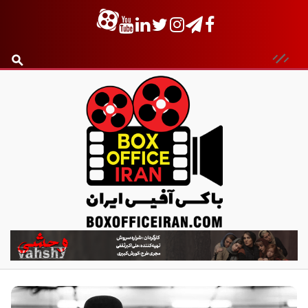
ب
ا
ک
س
آ