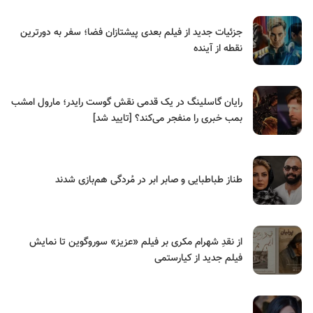
جزئیات جدید از فیلم بعدی پیشتازان فضا؛ سفر به دورترین
نقطه از آینده
رایان گاسلینگ در یک قدمی نقش گوست رایدر؛ مارول امشب
بمب خبری را منفجر می‌کند؟ [تایید شد]
طناز طباطبایی و صابر ابر در مُردگی هم‌بازی شدند
از نقدِ شهرام مکری بر فیلم «عزیز» سوروگوین تا نمایش
فیلم جدید از کیارستمی