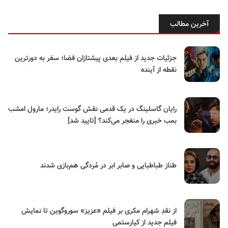
آخرین مطالب
جزئیات جدید از فیلم بعدی پیشتازان فضا؛ سفر به دورترین
نقطه از آینده
رایان گاسلینگ در یک قدمی نقش گوست رایدر؛ مارول امشب
بمب خبری را منفجر می‌کند؟ [تایید شد]
طناز طباطبایی و صابر ابر در مُردگی هم‌بازی شدند
از نقدِ شهرام مکری بر فیلم «عزیز» سوروگوین تا نمایش
فیلم جدید از کیارستمی