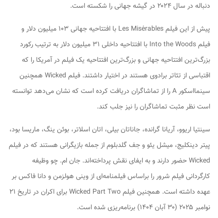
دنباله در سال ۲۰۲۴ در گیشه جهانی را شکسته است.
پیش از این فیلم Les Misérables با افتتاحیه جهانی ۱۰۳ میلیون دلار و
فیلم Into the Woods با افتتاحیه داخلی ۳۱ میلیون دلار به ترتیب رکورد
بزرگ‌ترین افتتاحیه جهانی و بزرگ‌ترین افتتاحیه یک فیلم در آمریکا را که
اقتباسی از تئاتر برادوی هستند در اختیار داشتند. فیلم Wicked همچنین
سینمااسکور A را از تماشاگران دریافت کرده است که نشان می‌دهد توانسته
است نظر مثبت تماشاگران را نیز جلب کند.
سینتیا اریوو، آریانا گرانده، جاناتان بیلی، اتان اسلاتر، بوئن ینگ، ماریسا بود،
پیتر دینکلیج، میشل یئو و جف گلدبلوم از جمله بازیگرانی هستند که در فیلم
Wicked حضور دارند و به ایفای نقش پرداخته‌اند. جان ام. چو وظیفه
کارگردانی فیلم شرور را براساس فیلمنامه‌ای از وینی هولزمن و دانا فاکس بر
عهده داشته است. همچنین فیلم Wicked Part Two برای اکران در تاریخ ۲۱
نوامبر ۲۰۲۵ (۳۰ آبان ۱۴۰۴) برنامه‌ریزی شده است.