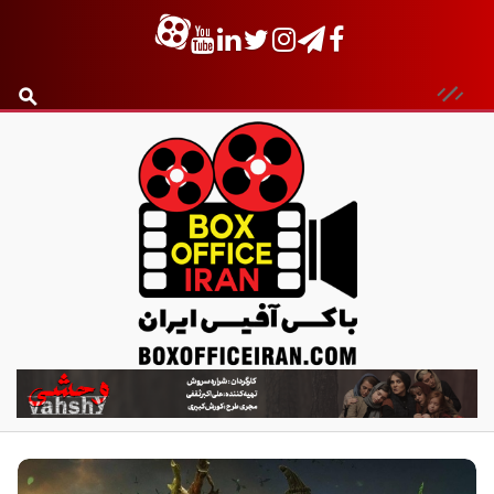
ب
ا
ک
س
آ