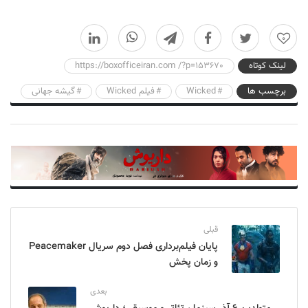
0
لینک کوتاه
https://boxofficeiran.com /?p=153670
برچسب ها
Wicked
فیلم Wicked
گیشه جهانی
قبلی
پایان فیلم‌برداری فصل دوم سریال Peacemaker
و زمان پخش
بعدی