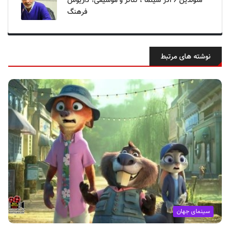
متولدین ۶ آذر سینما ، تئاتر و موسیقی؛ داریوش
فرهنگ
نوشته های مرتبط
سینمای جهان