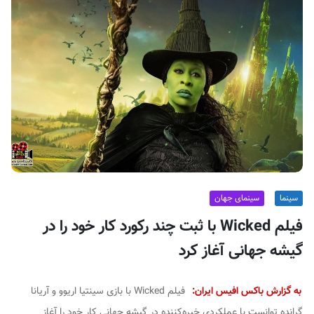
ف
ی
س
ا
ی
ر
ا
ن
سینما
سینمای جهان
فیلم Wicked با ثبت چند رکورد کار خود را در
گیشه جهانی آغاز کرد
به گزارش باکس افیس ایران:
فیلم Wicked با بازی سینتیا اریوو و آریانا
گرانده توانست با عملکردی خیره‌کننده در گیشه جهانی کار خود را آغاز