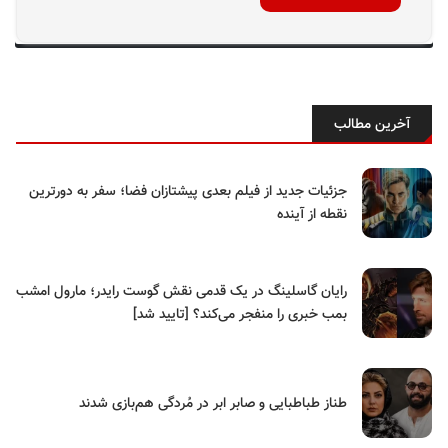
آخرین مطالب
جزئیات جدید از فیلم بعدی پیشتازان فضا؛ سفر به دورترین
نقطه از آینده
رایان گاسلینگ در یک قدمی نقش گوست رایدر؛ مارول امشب
بمب خبری را منفجر می‌کند؟ [تایید شد]
طناز طباطبایی و صابر ابر در مُردگی هم‌بازی شدند