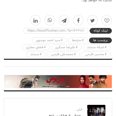
ساعت ۱۵ خواهد بود.
0
لینک کوتاه
https://boxofficeiran.com /?p=143287
برچسب ها
سایه‌ها
سید احمد موسوی
شبکه مستند
علیرضا عسگری
فضای مجازی
محسن فارسی
محمدعلی فارسی
مستند
قبلی
رونمایی از «باران بی‌تو»