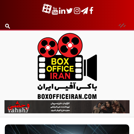
ب
ا
ک
س
آ