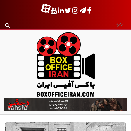
ب
ا
ک
س
آ