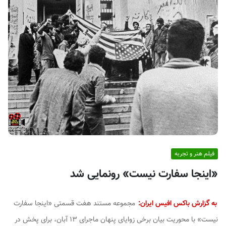
ف
ی
س
ا
ی
ر
ا
ن
فیلم هنر و تجربه
«اینجا سفارت نیست» رونمایی شد
به گزارش باکس افیس ایران:
مجموعه مستند هفت قسمتی «اینجا سفارت
نیست» با محوریت بیان برخی زوایای پنهان ماجرای ۱۳ آبان، برای پخش در