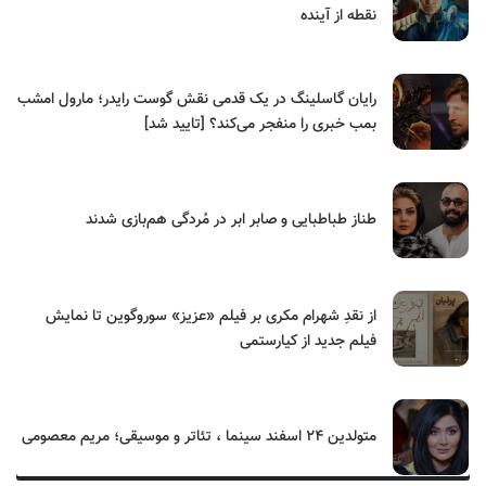
نقطه از آینده
رایان گاسلینگ در یک قدمی نقش گوست رایدر؛ مارول امشب
بمب خبری را منفجر می‌کند؟ [تایید شد]
طناز طباطبایی و صابر ابر در مُردگی هم‌بازی شدند
از نقدِ شهرام مکری بر فیلم «عزیز» سوروگوین تا نمایش
فیلم جدید از کیارستمی
متولدین ۲۴ اسفند سینما ، تئاتر و موسیقی؛ مریم معصومی