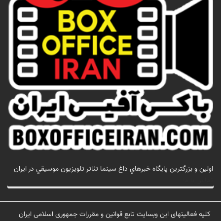
اولين و بزرگترين پايگاه خبرهاي داغ سينما تئاتر تلويزيون موسيقي در ايران
تماس با ما
کلیه فعالیتهای این وبسایت تابع قوانین و مقررات جمهوری اسلامی ایران