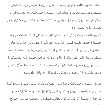
مستند «حبیب‌الله» از ایران رسید. به نقل از روابط عمومی مرکز گسترش
سینمای مستند، تجربی و پویانمایی، مستند «حبیب‌الله» به نویسندگی و
کارگردانی عدنان زندی جایزه بهترین مستند بیست و هشتمین جشنواره زوم
لهستان را به دست آورد.
«حبیب‌الله» روایت زندگی خواننده فولکلور کردستان است که قبلا در چند
جشنواره حضور داشته است. جشنواره زوم یکی از مهمترین جشنواره های
مستقل فیلم اروپا است که در کشور لهستان برگزار می‌شود. مستند «سقف
سنگی» رویا ربانی یکی دیگر از آثاری بود که در این جشنواره به نمایندگی از
سینمای ایران حضور داشت. این جشنواره از ۱۴ تا ۱۹ اسفندماه برگزار شد و
دیروز یکشنبه ۱۹ اسفند با معرفی برگزیدگان به پایان راه رسید.
عوامل مستند «حبیب‌الله» عبارتند از تهیه‌کنندگان: سینا ایوبی و سیده گلناز
حسینی، فیلمبردار: پرویز رستمی، تدوین: توفیق امانی، صداگذار: حسین
قورچیان، دستیار کارگردان: فواد لطفی، صدابردار: مصعب عباسی، اصلاح