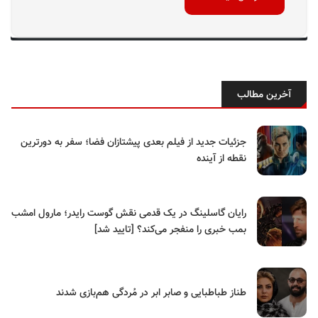
آخرین مطالب
جزئیات جدید از فیلم بعدی پیشتازان فضا؛ سفر به دورترین
نقطه از آینده
رایان گاسلینگ در یک قدمی نقش گوست رایدر؛ مارول امشب
بمب خبری را منفجر می‌کند؟ [تایید شد]
طناز طباطبایی و صابر ابر در مُردگی هم‌بازی شدند