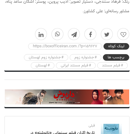
رنگ: فرهاد سنندجی، دستیار تصویر: ادیب پروین، پوستر: اشکان ساعد پناه،
مشاور رسانه‌ای: علی کشاورز.
0
لینک کوتاه
https://boxofficeiran.com /?p=159627
برچسب ها
جشنواره زوم
جشنواره زوم لهستان
فیلم مستند
فیلم مستند ایرانی
لهستان
قبلی
تاریخ اکران فیلم سینمایی «نانوشته» در