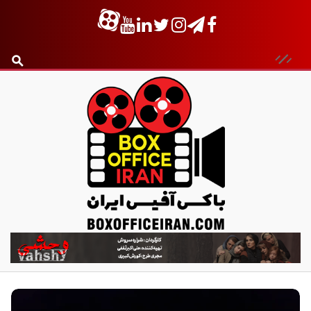
ب
ا
ک
س
آ