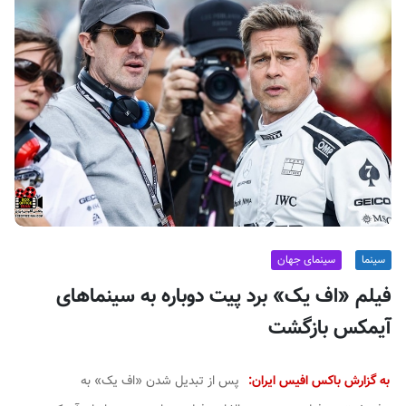
ف
ی
س
ا
ی
ر
ا
ن
سینما
سینمای جهان
فیلم «اف یک» برد پیت دوباره به سینماهای
آیمکس بازگشت
به گزارش باکس افیس ایران:
پس از تبدیل شدن «اف یک» به