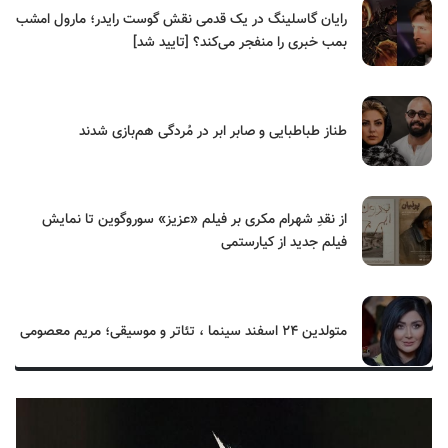
رایان گاسلینگ در یک قدمی نقش گوست رایدر؛ مارول امشب
بمب خبری را منفجر می‌کند؟ [تایید شد]
طناز طباطبایی و صابر ابر در مُردگی هم‌بازی شدند
از نقدِ شهرام مکری بر فیلم «عزیز» سوروگوین تا نمایش
فیلم جدید از کیارستمی
متولدین ۲۴ اسفند سینما ، تئاتر و موسیقی؛ مریم معصومی