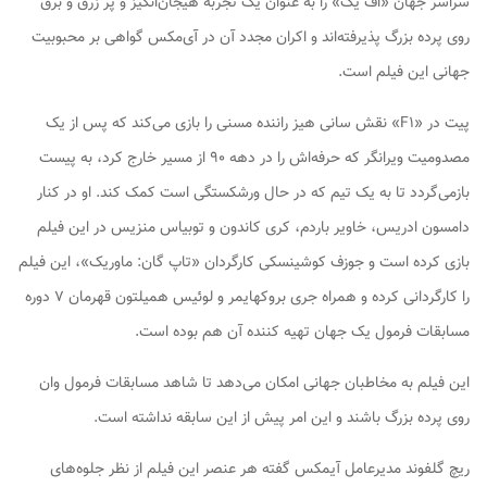
سراسر جهان «اف یک» را به عنوان یک تجربه هیجان‌انگیز و پر زرق و برق
روی پرده بزرگ پذیرفته‌اند و اکران مجدد آن در آی‌مکس گواهی بر محبوبیت
جهانی این فیلم است.
پیت در «F۱» نقش سانی هیز راننده مسنی را بازی می‌کند که پس از یک
مصدومیت ویرانگر که حرفه‌اش را در دهه ۹۰ از مسیر خارج کرد، به پیست
بازمی‌گردد تا به یک تیم که در حال ورشکستگی است کمک کند. او در کنار
دامسون ادریس، خاویر باردم، کری کاندون و توبیاس منزیس در این فیلم
بازی کرده است و جوزف کوشینسکی کارگردان «تاپ گان: ماوریک»، این فیلم
را کارگردانی کرده و همراه جری بروکهایمر و لوئیس همیلتون قهرمان ۷ دوره
مسابقات فرمول یک جهان تهیه کننده آن هم بوده است.
این فیلم به مخاطبان جهانی امکان می‌دهد تا شاهد مسابقات فرمول وان
روی پرده بزرگ باشند و این امر پیش از این سابقه نداشته است.
ریچ گلفوند مدیرعامل آیمکس گفته هر عنصر این فیلم از نظر جلوه‌های