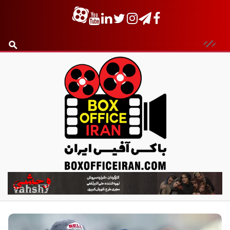
ب
ا
ک
س
آ