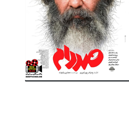
سینمای ایران
سینمای ایران
وین حاجی‌پور با پریناز ایزدیار در
فیلم جدید شهرام مکری به جشنو
ن سای» هم‌بازی می‌شود؟
سنگاپور دعوت شد