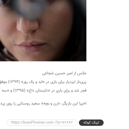
عکس از امیر حسین شجاعی
پری‌ناز ای
فجر شد و برای بازی در «تابستان داغ» (۱۳۹۵) و «سه کام حبس» (۱۳۹۸) نیز نامزد دریافت این جایزه شده است.
اخیرا این بازیگر، «زن و بچه» سعید روستایی را روی پرد
لینک کوتاه
https://boxofficeiran.com /?p=162892