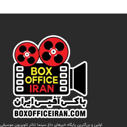
اولين و بزرگترين پايگاه خبرهاي داغ سينما تئاتر تلويزيون موسيقي