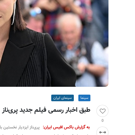
ر
ا
ن
سینما
سینمای ایران
طبق اخبار رسمی فیلم جدید پری‌ناز ای
0
به گزارش باکس افیس ایران:
پری‌ناز ایزدیار نخستین 