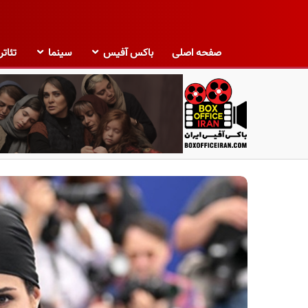
صفحه اصلی
باکس آفیس
سینما
تئاتر
ب
ا
ک
س
آ
ف
ی
س
ا
ی