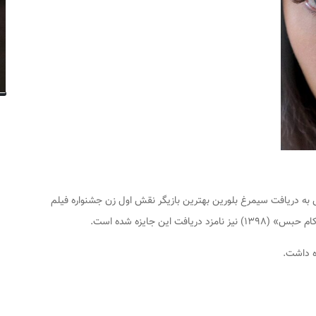
زدیار برای بازی در «ابد و یک روز» (۱۳۹۴) موفق به دریافت سیمرغ بلورین بهترین بازیگر نقش اول زن جشنواره فیلم
ه داشت.