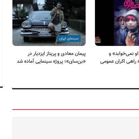
سینمای ایران
و نمی‌خوابد» و
پیمان معادی و پریناز ایزدیار در
شر
راهی اکران عمومی
«بن‌سای»؛ پروژه سینمایی آماده شد
«ب