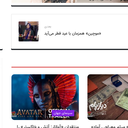
بعدی
«موچین» همزمان با عید فطر می‌آید
سینمای جهان
 میثم معراجی آماده
منتقدان «آواتار: آتش و خاکستر» را
«آ