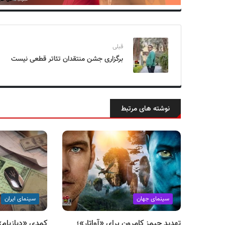
قبلی
برگزاری جشن منتقدان تئاتر قطعی نیست
نوشته های مرتبط
سینمای جهان
سینمای ایران
تهدید جیمز کامرون برای «آواتار»؛
کمدی «دیازپام»