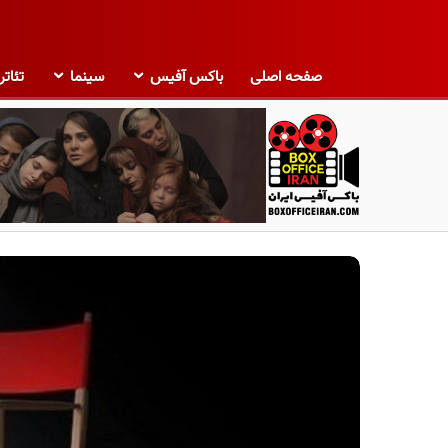
صفحه اصلی
باکس آفیس
سینما
تئاتر
ب
ا
ک
س
آ
ف
ی
س
ا
ی