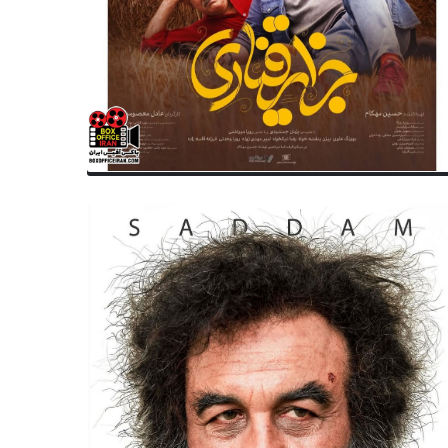
سینمای جهان
سینمای جهان
تش و خاکستر»؛ جیمز کامرون آماده
شروع فیلمبرداری فیلم جدید