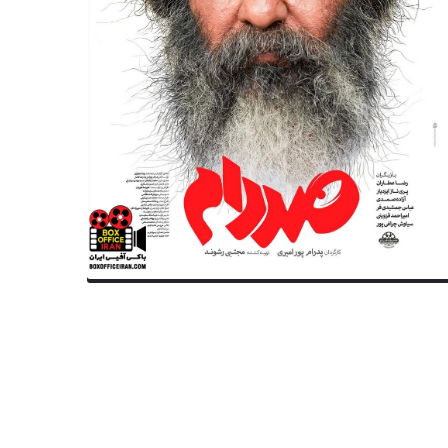
احافظی از «آواتار» شد
اسکورسیزی در هاله‌ای از شک و 