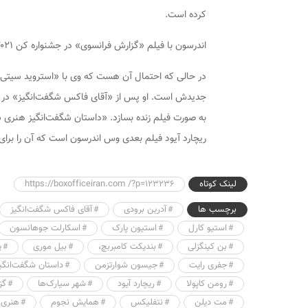
کرده است.
اندرسون با فیلم «گزارش فرانسوی» در جشنواره کن ۲۰۲۱ حضور داشت.
در حالی که احتمال آن هست که وی با «استروید سیتی» د
به صورت فیلم زنده بسازد. «داستان شگفت‌انگیز هنری ش
ریچارد آیود فیلم بعدی وس اندرسون است که آن را بر
لینک کوتاه
https://boxofficeiran.com /?p=123236
برچسب ها
آدرین برودی
آقای فاکس شگفت‌انگیز
استیو کارل
استیون پارک
اسکارلت جوهانسون
بن کینگزلی
بندیکت کامبربچ،
بیل موری
پ
جفری رایت
جیسون شوارتزمن
داستان شگفت‌انگی
رومن کاپولا
ریچارد آیود
شهر سیارک‌ها
گز
مت دیلن
نتفلیکس
همایش نجوم
هنری 