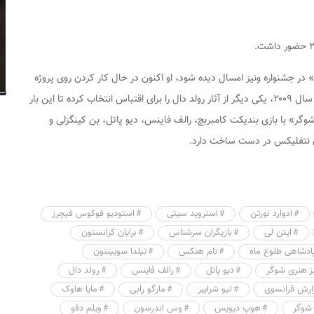
ر جشنواره ونیز امسال دیده شود، او اکنون در حال کار کردن روی پروژه
جدیدش است. او پس از «آقای فاکس شگفت‌انگیز» در سال ۲۰۰۹، یکی دیگر از آثار رولد دال را برای اقتباس انتخاب کرده تا این بار
وگر» با بازی بندیکت کامبربچ، رالف فاینس، دیو پاتل، بن کینگزلی و
ای نتفلیکس در دست ساخت دارد.
ادوارد نورتن
استروید سیتی
استودیو فوکوس فیچرز
ایتن لی
بازیگران سرشناس
برایان کرانستون
ادشاهی طلوع ماه
تام هنکس
تیلدا سویینتون
ز هنری شوگر
دیو پاتل
رالف فاینس
رولد دال
ارش فرانسوی
لیو شرایبر
مارگو رابی
مایا هاوک
شوگر
هوپ دیویس
وس اندرسون
ویلم دفو