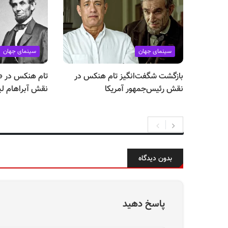
سینمای جهان
سینمای جهان
بازگشت شگفت‌انگیز تام هنکس در
تام هنکس در «ل
نقش رئیس‌جمهور آمریکا
نقش آبراهام لین
بدون دیدگاه
پاسخ دهید