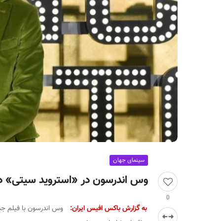
ر
ا
ن
سینمای جهان
وس اندرسون در «استروید سیتی» 
0
به گزارش باکس افیس ایران:
وس اندرسون با فیلم جدید