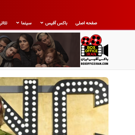
صفحه اصلی
باکس آفیس
سینما
تئاتر
ب
ا
ک
س
آ
ف
ی
س
ا
ی