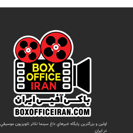
اولين و بزرگترين پايگاه خبرهاي داغ سينما تئاتر تلويزيون موسيقي
در ايران