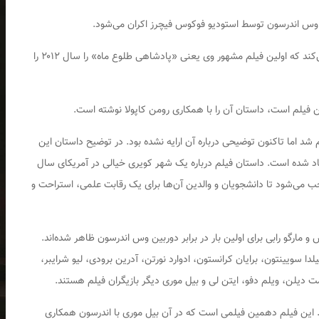
س اندرسون توسط استودیو فوکوس فیچرز اکران می‌شود.
به این ترتیب اندرسون بار دیگر با کمپانی‌ای هم‌راهی می‌کند که اولین فیلم مشهور وی یعنی «پادشاهی طلوع ماه» را سال ۲۰۱۲ را
ن فیلم است، داستان آن را با همکاری رومن کاپولا نوشته است.
ابستان سال ۲۰۲۱ در اسپانیا انجام شد اما تاکنون توضیحی درباره آن ارایه نشده بود. در توضیح داستان این
ی یاد شده است. داستان فیلم درباره یک شهر کویری خیالی در آمریکای سال
ب می‌شود تا دانشجویان و والدین ‌آن‌ها برای یک رقابت علمی، استراحت و
مارگو رابی برای اولین بار در برابر دوربین وس اندرسون ظاهر شده‌اند.
سویینتون، برایان کرانستون، ادوارد نورتن، آدرین برودی، لیو شرایبر،
دیلن، ویلم دفو، ایتن لی و بیل موری دیگر بازیگران فیلم هستند.
. این فیلم دهمین فیلمی است که در آن بیل موری با اندرسون همکاری