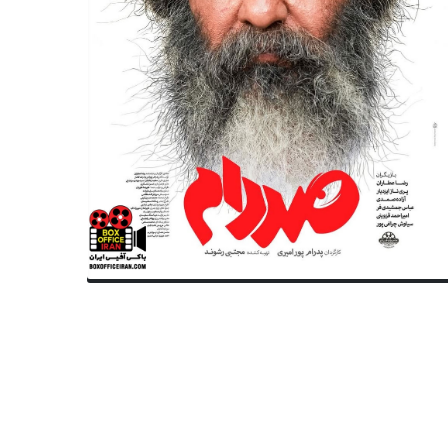
تولد
سینمای جهان
متولدین ۳۱ دسامبر سینما ، تئاتر و
شوک به طرفداران؛ جیمز باند از 
سیقی؛ بن کینگزلی
به نتفلیکس رسید