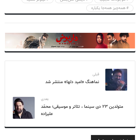
همه‌چیز همه‌جا یکباره
قبلی
نماهنگ «امید دلها» منتشر شد
بعدی
متولدین ۲۳ دی سینما ، تئاتر و موسیقی؛ محمّد
علیزاده