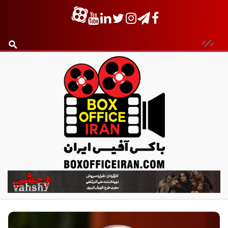
ب
ا
ک
س
آ