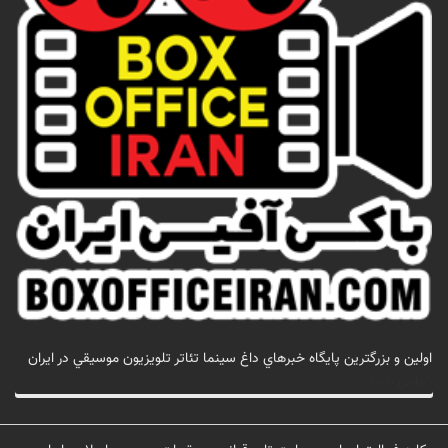
اولين و بزرگترين پايگاه خبرهاي داغ سينما تئاتر تلويزيون موسيقي در ايران
تماس با ما