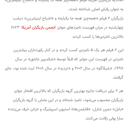
اتحادیه بازیگران آمریکا فیلم «همه‌چیز همه جا یکباره» و «اشباح اینیشرین»
به عنوان رقبای اصلی شناخته شدند.
بازیگران ۲ فیلم «همه‌چیز همه جا یکباره» و «اشباح اینیشرین» دیشب
چهارشنبه در میان فهرست نامزدهای جوایز
انجمن بازیگران آمریکا
۲۰۲۳
بالاترین نامزدی‌ها را کسب کردند.
این ۲ فیلم هر یک ۵ نامزدی کسب کردند و در کنار رکوردداران بیشترین
نامزدی در فهرست این جوایز که قبلاً توسط «شکسپیر عاشق» در سال
۱۹۹۸، «شیکاگو» در سال ۲۰۰۲ و «تردید» در سال ۲۰۰۸ ثبت شده بود، جای
گرفتند.
هر ۲ برای دریافت جایزه بهترین گروه بازیگران که بالاترین افتخار جوایز
بازیگران محسوب می‌شود، نامزد شده‌اند و در این بخش با گروه بازیگران
«بابل» دمین شازل، «فابلمن‌ها» استیون اسپیلبرگ و «زنان حرف می‌زنند»
سارا پولی رقابت می‌کنند.