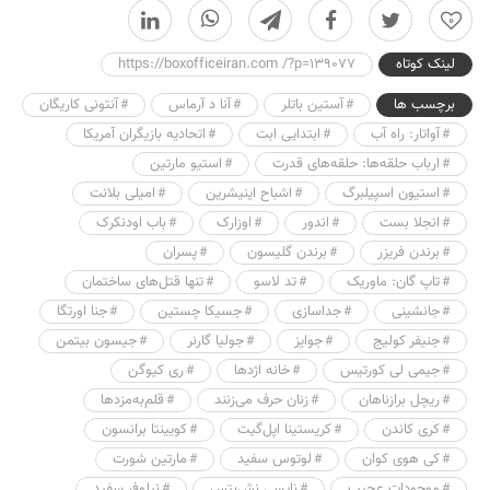
0
لینک کوتاه
https://boxofficeiran.com /?p=139077
برچسب ها
آستین باتلر
آنا د آرماس
آنتونی کاریگان
آواتار: راه آب
ابتدایی ابت
اتحادیه بازیگران آمریکا
ارباب حلقه‌ها: حلقه‌های قدرت
استیو مارتین
استیون اسپیلبرگ
اشباح اینیشرین
امیلی بلانت
انجلا بست
اندور
اوزارک
باب اودنکرک
برندن فریزر
برندن گلیسون
پسران
تاپ گان: ماوریک
تد لاسو
تنها قتل‌های ساختمان
جانشینی
جداسازی
جسیکا چستین
جنا اورتگا
جنیفر کولیج
جوایز
جولیا گارنر
جیسون بیتمن
جیمی لی کورتیس
خانه اژدها
ری کیوگن
ریچل برازناهان
زنان حرف می‌زنند
قلم‌به‌مزدها
کری کاندن
کریستینا اپل‌گیت
کویینتا برانسون
کی هوی کوان
لوتوس سفید
مارتین شورت
موجودات عجیب
نایسی نش‌بتس
نیلوفر سفید