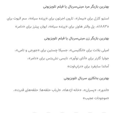
بهترین بازیگر مرد مینی‌سریال یا فیلم تلویزیونی
استیو کارل برای «بیمار»، تارون اجرتون برای «پرنده سیاه»، سم الیوت برای
«۱۸۸۳»، پل والتر هاوزر برای «پرنده سیاه»، ایوان پیترز برای «دامر»
بهترین بازیگر زن مینی‌سریال یا فیلم تلویزیونی
امیلی بلانت برای «انگلیسی»، جسیکا چستین برای «جورجی و تامی»،
جولیا گارنر برای «آنای نوآور»، نایسی نش‌بتس برای «دامر»،
آماندا سایفرد برای «دراپ‌اوت»
بهترین بدلکاری سریال تلویزیونی
«اندور»، «پسران»، «خانه اژدها»، «ارباب حلقه‌ها: حلقه‌های قدرت»،
«موجودات عجیب»