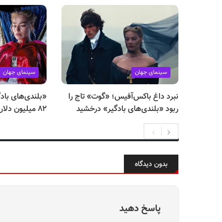
سینمای جهان
سینمای جهان
نبرد داغ باکس‌آفیس؛ «گوت» تاج را
«بلندی‌های بادگ
ربود «بلندی‌های بادگیر» درخشید
۸۲ میلیون دلار فقط در یک هفته
بدون دیدگاه
پاسخ دهید