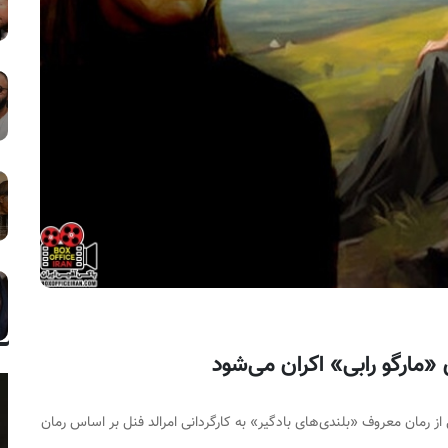
 «مارگو رابی» اکران می‌شود
ز رمان معروف «بلندی‌های بادگیر» به کارگردانی امرالد فنل بر اساس رمان