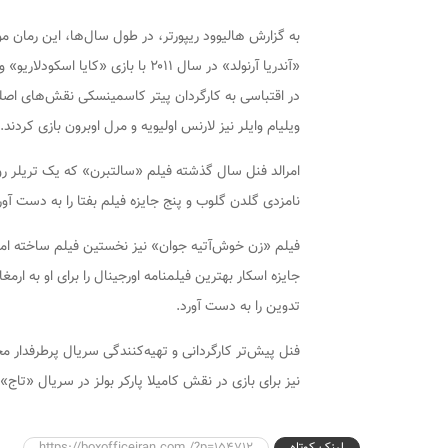
به گزارش هالیوود ریپورتر، در طول سال‌ها، این رمان مو
ویلیام وایلر نیز لارنس اولیویه و مرل اوبرون بازی کردند.
امرالد فنل سال گذشته فیلم «سالتبرن» که یک تریلر رو
نامزدی گلدن گلوب و پنج جایزه فیلم بفتا را به دست آور
فیلم «زن خوش‌آتیه جوان» نیز نخستین فیلم ساخته امرا
جایزه اسکار بهترین فیلمنامه اورجینال را برای او به ارم
تدوین را به دست آورد.
فنل پیش‌تر کارگردانی و تهیه‌کنندگی سریال پرطرفدار م
نیز برای بازی در نقش کامیلا پارکر بولز در سریال «تا
لینک کوتاه
https://boxofficeiran.com /?p=154712