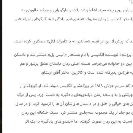
۲۰ از طریق کمپانی برادران وارنر روی پرده سینماها خواهد رفت و مارگو رابی و جیکوب الوردی به
ر اقتباس از رمان معروف «بلندی‌های بادگیر» به کارگردانی امرالد فنل
برونته» نویسنده انگلیسی با نام مستعار «الیس بل» منتشر شد و داستان
ب بین دو خانواده می‌چرخد. هسته اصلی رمان داستان عشق پرشور و غم
 فرزندی پذیرفته شده است و کاترین، دختر آقای ارنشاو.
«امیلی برونته»، دومین خواهر از سه خواهران برونته بود که سی‌ام جولای ‌۱۸۱۸ در یورک‌شایر انگلیس متولد شد. او کوچک‌تر از
رتش را به‌ واسطه‌ رمان «بلندی‌های بادگیر» به ‌دست آورد. پس از مرگ
‌های خیالی را خلق و در داستان‌های‌شان آن‌ها را ترسیم کرد. او در سال
‌عنوان دو جلد از یک مجموعه‌ سه‌جلدی منتشر کرد. سبک خلاقانه‌ این رمان
بت به این رمان صورت گرفت، اما «بلندی‌های بادگیر» به یک اثر