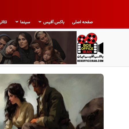
صفحه اصلی
باکس آفیس
سینما
تئاتر
ب
ا
ک
س
آ
ف
ی
س
ا
ی