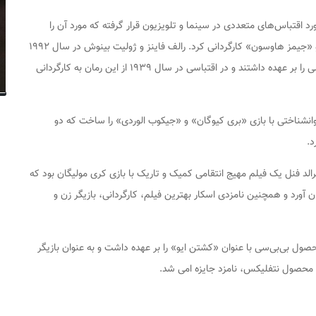
رد اقتباس‌های متعددی در سینما و تلویزیون قرار گرفته که مورد آن را
«آندریا آرنولد» در سال ۲۰۱۱ با بازی «کایا اسکودلاریو» و «جیمز هاوسون» کارگردانی کرد. رالف فاینز و ژولیت بینوش در سال ۱۹۹۲
در اقتباسی به کارگردان پیتر کاسمینسکی نقش‌های اصلی را بر عهده داشتند و در اقتباسی در سال ۱۹۳۹ از این رمان به کارگردانی
انشناختی با بازی «بری کیوگان» و «جیکوب الوردی» را ساخت که دو
د.
لد فنل یک فیلم مهیج انتقامی کمیک و تاریک با بازی کری مولیگان بود که
غان آورد و همچنین نامزدی اسکار بهترین فیلم، کارگردانی، بازیگر زن و
حصول بی‌بی‌سی با عنوان «کشتن ایو» را بر عهده داشت و به عنوان بازیگر
ج» محصول نتفلیکس، نامزد جایزه امی شد.