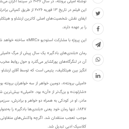
نوشته امیلی برونته، در سال ۲۰۲۶ در سینما اکران می‌شود.
این فیلم در تاریخ ۱۳ فوریه ۲۶
ایفای نقش شخصیت‌های اصلی کاترین ارنشاو و هیثکلیف د
را بر عهده دارند.
این پروژه با مشارکت استودیو «MRC» ساخته خواهد شد که پیش از این در فیلم «سالتبرن» با «امرالد فنل» همکاری کرده است.
رمان «بلندی‌های بادگیر» یک سال پیش از مرگ «امیلی 
آن در لنگرگاه‌های یورکشایر می‌گذرد و حول روابط مخر
انگیز بین هیثکلیف، یتیمی است که توسط آقای ارنشاو به
«شارلوت» و بزرگ‌تر از «آن» بود. «امیلی» بیش‌ترین شه
مادر، او در کودکی به همراه دو خواهر و برادرش، سرزمین
‌۱۸۴۷، تنها رمان خود یعنی «بلندی‌ها بادگیر» را به
موجب تعجب منتقدان شد. اگرچه واکنش‌های متفاوتی نس
کلاسیک ادبی تبدیل شد.