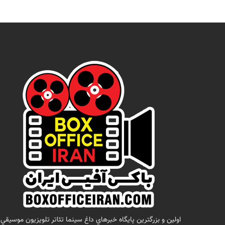
اولين و بزرگترين پايگاه خبرهاي داغ سينما تئاتر تلويزيون موسيقي