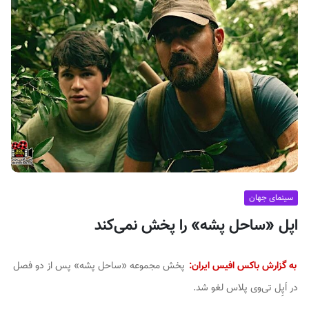
ف
ی
س
ا
ی
ر
ا
ن
سینمای جهان
اپل «ساحل پشه» را پخش نمی‌کند
به گزارش باکس افیس ایران:
پخش مجموعه «ساحل پشه» پس از دو فصل
در اَپِل تی‌وی پلاس لغو شد.