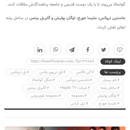
گواتمالا می‌روند تا با یک دوست قدیمی و جامعه پناهندگانش ملاقات کنند.
جاستین تروکس، ملیسا جورج، لوگان پولیش و گابریل بیتمن
در ساحل پشه
ایفای نقش کردند.
0
لینک کوتاه
https://boxofficeiran.com /?p=139857
برچسب ها
آلی فاکس
اپل تی‌وی پلاس
پل تروکس
تام بیسل
جاستین تروکس
جنگل گواتمالا
ساحل پشه
شرکت Apple TV+
گابریل بیتمن
لوگان پولیش
مجموعه‌
مجموعه تلویزیونی
ملیسا جورج
نیل کراس