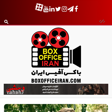
ب
ا
ک
س
آ