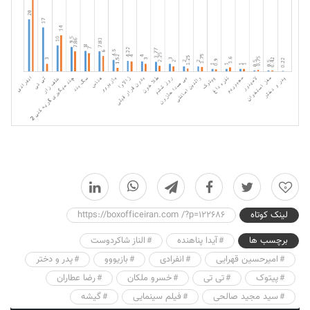
0
لینک کوتاه
https://boxofficeiran.com /?p=122686
برچسب ها
آیدا پناهنده
الناز شاکردوست
امیرحسین قهرایی
انفرادی
بازیووو
پدر و دختر
پیتوک
تی تی
خسرو ملکان
رضا عطاران
سید مجید صالحی
فیلم سینمایی
گیشه