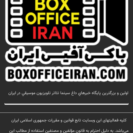
اولين و بزرگترين پايگاه خبرهاي داغ سينما تئاتر تلويزيون موسيقي در ايران
تماس با ما
کلیه فعالیتهای این وبسایت تابع قوانین و مقررات جمهوری اسلامی ایران
می‌باشد. به دلیل احترام به قانون مؤلفین و مصنفین استفاده از مطالب این