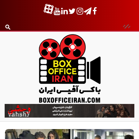
ب
ا
ک
س
آ