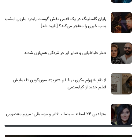
رایان گاسلینگ در یک قدمی نقش گوست رایدر؛ مارول امشب
بمب خبری را منفجر می‌کند؟ [تایید شد]
طناز طباطبایی و صابر ابر در مُردگی هم‌بازی شدند
از نقدِ شهرام مکری بر فیلم «عزیز» سوروگوین تا نمایش
فیلم جدید از کیارستمی
متولدین ۲۴ اسفند سینما ، تئاتر و موسیقی؛ مریم معصومی