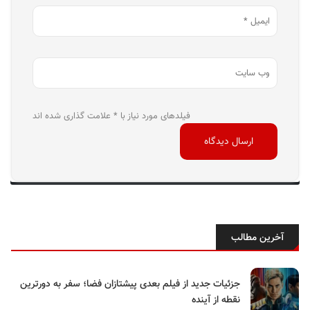
فیلدهای مورد نیاز با * علامت گذاری شده اند
آخرین مطالب
جزئیات جدید از فیلم بعدی پیشتازان فضا؛ سفر به دورترین
نقطه از آینده