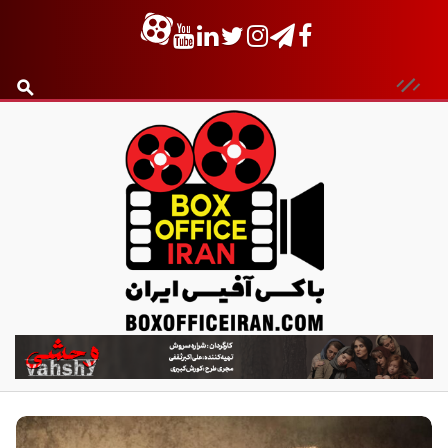
ب
ا
ک
س
آ