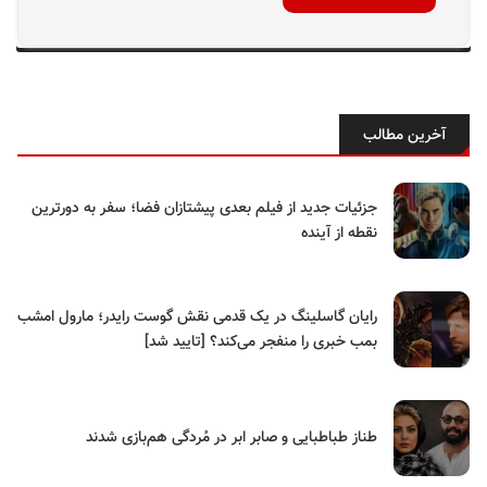
آخرین مطالب
جزئیات جدید از فیلم بعدی پیشتازان فضا؛ سفر به دورترین
نقطه از آینده
رایان گاسلینگ در یک قدمی نقش گوست رایدر؛ مارول امشب
بمب خبری را منفجر می‌کند؟ [تایید شد]
طناز طباطبایی و صابر ابر در مُردگی هم‌بازی شدند