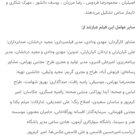
اصیلیان ، محمودرضا فردوس ، رضا مرزبان ، یوسف دانشور ، مهرک شکاری و
تایماز ساعی تشکیل می‌دهند.
سایر عوامل این فیلم عبارتند از:
مشاور کارگردان: مهدی ودادی، مدیر فیلمبرداری: مجید درخشان، صدابرداران:
علی کیان‌ارثی و اردلان کیان‌ارثی، تدوین: مهدی ودادی و مجید درخشان، مدیر
برنامه‌ریزی: امیرعلی قنبری، مدیر تولید و مجری طرح: مجتبی بهرامی، مشاور
رسانه‌ای: فرنوش آباء، طراح و مجری گریم: مجید وثیقی، جانشین تهیه:
محمدرضا بهرامی، موسیقی: رامبد رافت، صداگذاری: بهروز شهامت، طراح
لباس و صحنه: آیدا پوراکبر، منشی صحنه: راضیه عسگری، عکاسان: امیر
کرم‌پور و ساسان سعیدی، اصلاح رنگ: علی تصدیقی، تدارکات: میثم یکتا و
مجتبی قهرمانی، سرمایه‌گذار: افسانه پورآقاخانی، حامیان معنوی: موسسه
هنر و سینما، باشگاه سوارکاری آزمون، هادی ساعی مدیر باشگاه
آریاسب،امیرحسین قاسمی و علی قاسمی.عکس‌ها: امیر کرم‌پور.