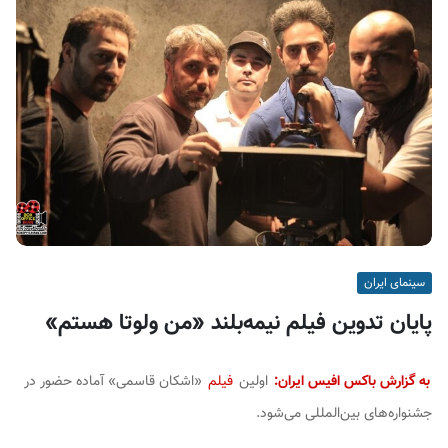
ف
ی
س
ا
ی
ر
ا
ن
سینمای ایران
پایان تدوین فیلم نیمه‌بلند «من ولوتا هستم»
به گزارش باکس افیس ایران:
اولین
فیلم
«اشکان قاسمی» آماده حضور در
جشنواره‌های بین‌المللی می‌شود.