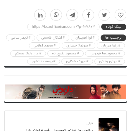
0
لینک کوتاه
https://boxofficeiran.com /?p=107803
برچسب ها
آوا اصیلیان
اشکان قاسمی
تایماز ساعی
رضا مرزبان
سولماز حصاری
محمد اعلایی
محمودرضا فردوس
مسعود رفیع‌زاده
من ولوتا هستم
مهدی ودادی
مهرک شکاری
یوسف دانشور
قبلی
برنامه روز هفتم «موسیقی فجر» اعلام شد