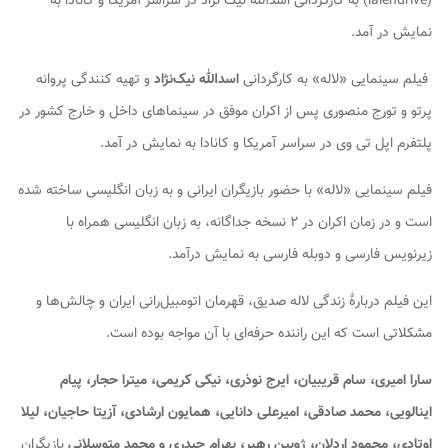
(lalehdrive) به کارگردانی اسدالله نیک نژاد در سراسر آمریکا و کانادا به
نمایش در آمد.
فیلم سینمایی «لاله» به کارگردانی
اسدالله نیک‌نژاد
و تهیه کنندگی پروانه
پرتو و تورج منصوری پس از اکران موفق در سینماهای داخل و خارج کشور در
پلتفرم اپل تی وی در سراسر آمریکا و کانادا به نمایش در آمد.
فیلم سینمایی «لاله» با حضور بازیگران ایرانی و به زبان انگلیسی ساخته شده
است و در زمان اکران در ۲ نسخه جداگانه، به زبان انگلیسی همراه با
زیرنویس فارسی و دوبله فارسی به نمایش درآمد.
این فیلم دربارهٔ زندگی لاله صدیق، قهرمان اتومبیل‌رانی ایران و چالش‌ها و
مشکلاتی است که این راننده حرفه‌ای با آن مواجه بوده است.
سارا امیری، سام قریبیان، ایرج نوذری، نیکی کریمی، میترا حجار، پیام
اینالویی، محمد صادقی، امیرعلی دانایی، همایون ارشادی، آزیتا حاجیان، لیلا
اوتادی، محمود اردلان، ژوبین رهبر، بهرام حیدری و محمد متوسلانی
بازیگران