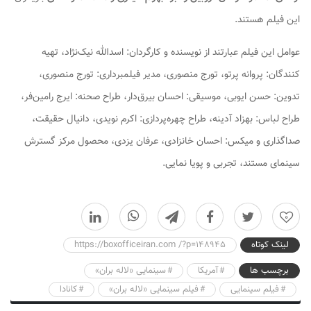
این فیلم هستند.
عوامل این فیلم عبارتند از نویسنده و کارگردان: اسدالله نیک‌نژاد، تهیه
کنندگان: پروانه پرتو، تورج منصوری، مدیر فیلمبرداری: تورج منصوری،
تدوین: حسن ایوبی، موسیقی: احسان بیرق‌دار، طراح صحنه: ایرج رامین‌فر،
طراح لباس: بهزاد آدینه، طراح چهره‌پردازی: اکرم نویدی، دانیال حقیقت،
صداگذاری و میکس: احسان خانزادی، عرفان یزدی، محصول مرکز گسترش
سینمای مستند، تجربی و پویا نمایی.
0
لینک کوتاه
https://boxofficeiran.com /?p=148945
برچسب ها
آمریکا
سینمایی «لاله بران»
فیلم سینمایی
فیلم سینمایی «لاله بران»
کانادا