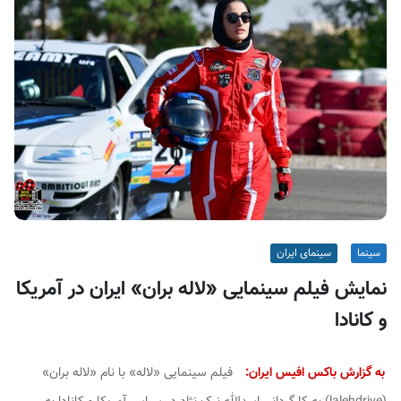
ف
ی
س
ا
ی
ر
ا
ن
سینما
سینمای ایران
نمایش فیلم سینمایی «لاله بران» ایران در آمریکا
و کانادا
به گزارش باکس افیس ایران:
فیلم سینمایی «لاله» با نام «لاله بران»