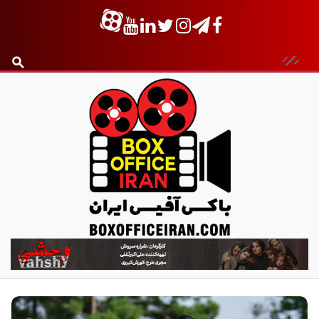
ب
ا
ک
س
آ