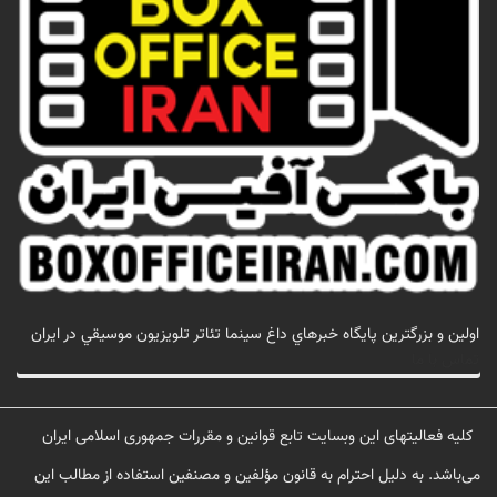
اولين و بزرگترين پايگاه خبرهاي داغ سينما تئاتر تلويزيون موسيقي در ايران
تماس با ما
کلیه فعالیتهای این وبسایت تابع قوانین و مقررات جمهوری اسلامی ایران
می‌باشد. به دلیل احترام به قانون مؤلفین و مصنفین استفاده از مطالب این