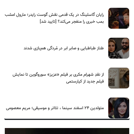
رایان گاسلینگ در یک قدمی نقش گوست رایدر؛ مارول امشب
بمب خبری را منفجر می‌کند؟ [تایید شد]
طناز طباطبایی و صابر ابر در مُردگی هم‌بازی شدند
از نقدِ شهرام مکری بر فیلم «عزیز» سوروگوین تا نمایش
فیلم جدید از کیارستمی
متولدین ۲۴ اسفند سینما ، تئاتر و موسیقی؛ مریم معصومی