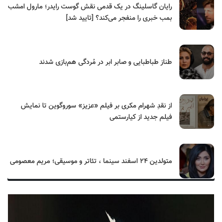
رایان گاسلینگ در یک قدمی نقش گوست رایدر؛ مارول امشب
بمب خبری را منفجر می‌کند؟ [تایید شد]
طناز طباطبایی و صابر ابر در مُردگی هم‌بازی شدند
از نقدِ شهرام مکری بر فیلم «عزیز» سوروگوین تا نمایش
فیلم جدید از کیارستمی
متولدین ۲۴ اسفند سینما ، تئاتر و موسیقی؛ مریم معصومی