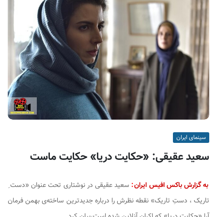
ف
ی
س
ا
ی
ر
ا
ن
سینمای ایران
سعید عقیقی: «حکایت دریا» حکایت ماست
به گزارش باکس افیس ایران
:
سعید عقیقی در نوشتاری تحت عنوان «دست ِ
تاریک ، دستِ تاریک» نقطه نظرش را درباره جدیدترین ساخته‌ی بهمن فرمان
آرا «حکایت دریا» که اکران آنلاین شده است،بیان کرد.