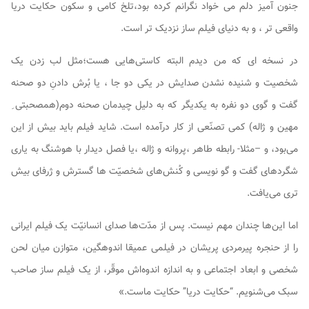
جنون آمیز دلم می خواد نگرانم کرده بود،تلخ کامی و سکون حکایت دریا
واقعی تر ، و به دنیای فیلم ساز نزدیک تر است.
در نسخه ای که من دیدم البته کاستی‌هایی هست؛مثل لب زدن یک
شخصیت و شنیده نشدن صدایش در یکی دو جا ، یا بُرش دادنِ دو صحنه
گفت و گوی دو نفره به یکدیگر که به دلیل چیدمان صحنه دوم(همصحبتی ِ
مهین و ژاله) کمی تصنّعی از کار درآمده است. شاید فیلم باید بیش از این
می‌بود، و –مثلا- رابطه طاهر ،پروانه و ژاله ،یا فصل دیدار با هوشنگ به یاری
شگردهای گفت و گو نویسی و کُنش‌های شخصیّت ها گسترش و ژرفای بیش
تری می‌یافت.
اما این‌ها چندان مهم نیست. پس از مدّت‌ها صدای انسانیّت یک فیلم ایرانی
را از حنجره پیرمردی پریشان در فیلمی عمیقا اندوهگین، متوازن میان لحن
شخصی و ابعاد اجتماعی و به اندازه اندوه‌اش موقّر، از یک فیلم ساز صاحب
سبک می‌شنویم. “حکایت دریا” حکایت ماست.»