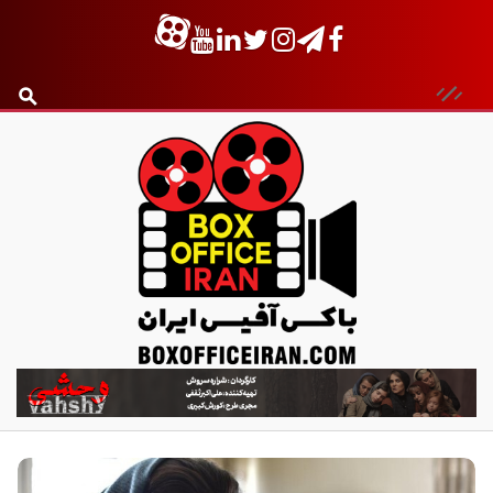
ب
ا
ک
س
آ