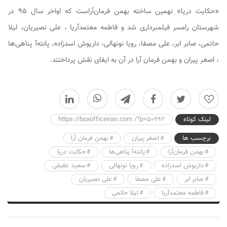
«حکایت دریا» نهمین ساخته بهمن فرمان‌آراست که اواخر سال ۹۵ در
شهرستان رامسر فیلمبرداری شد و فاطمه‌ معتمدآریا ، علی نصیریان، لیلا
حاتمی، صابر ابر، علی مصفا، رویا نونهالی، داریوش اسدزاده، پانته‌آ پناهی‌ها
، اصغر پیران و بهمن فرمان آرا در آن به ایفای نقش پرداختند.
0
لینک کوتاه
https://boxofficeiran.com /?p=50992
برچسب ها
اصغر پیران
بهمن فرمان آرا
بهمن فرمان‌آرا
پانته‌آ پناهی‌ها
حکایت دریا
داریوش اسدزاده
رویا نونهالی
سعید عقیقی
صابر ابر
علی مصفا
علی نصیریان
فاطمه معتمدآریا
لیلا حاتمی