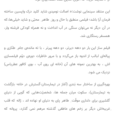
این منتقد سینمایی نوشت:« اصالت نومیدی شاید کلید درک واپسین ساخته
فرمان آرا باشد؛ فیلمی منطبق با حال و روز ِ طاهر ِ محبّی و شاید خیلی‌ها،که
در آن دیگر نه می‌توان سنگی در آب انداخت و نه همراه کودکی فرشته وار،
همسفر رستگاری شد.
فیلم ساز این بار دو دهه دیرتر، دو دهه پیرتر ، با ته مانده‌ی جام ِ طنّازی و
پیاله‌ای لبالب از اندوه باز می‌گردد و با مرور خاطرات دوره‌ی دوّم فیلمسازی
اش ، به بهترین نمونه های آن (خانه ای روی آب ، بوی کافور عطریاس)
نزدیک می شود.
بهره‌گیری از ساختار سه بَندی (آغاز در تیمارستان-گسترش در خانه- بازگشت
به تیمارستان)، سکوت میان جمله ها، شخصیّت‌هایی که گویی از دنیای
گلشیری برای دلداری موقّت ِ طاهر پای به دنیای او نهاده اند ، ژاله که قلب
ِغریبه‌اش دیگر بر زخم های عاطفی گذشته مرهم نمی گذارد، پروانه که