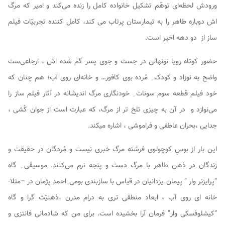
ورودش لحظه‌ای توهّم تشکیل خانواده کامل را زنده می‌کند و امیر که مرگ
اش دوباره طاهر را به تیمارستان پرتاب می کند، کامل کننده تجربیّات فیلم
ساز از دو دهه اخیر است.
حضور کوتاه رویا نونهالی در جست و جوی پسر گم شده اش ، ارجاعی‌ست
واضح به نوزاد و کودک ِ مُرده بوی کافور… و خانه‌ای روی آب؛ هم چنان که
خود فیلم قطعه سوم سونات ِ خودنگاری مرگ اندیشانه در آثار فیلم ساز را
می‌نوازد و در آن به چیزی تلخ تر از مرگ، که عبارت است از جوان کُشی ،
جدایی ،بحران عاطفی و فراموشی ، اشاره میکند.
این بار از بوسِ کوچولوی فرشته مرگ خبری نیست و مُردگان در حقیقت و
زندگان در ذهن طاهر با مرگ دست و پنجه نرم می‌کنند. موسیقی ِ گاه
“پرایزنر وار ” پیمان یزدانیان در قیاس با سازبندی بومی ِاحمد پژمان در –مثلا-
خانه ای روی آب ، ابعاد منطقی تری به درام مدرن ،ذهنیّت گرا و گاه
“کیشلوفسکی وار” فرمان آرا بخشیده است. برای من که شادمانی فانتزی و