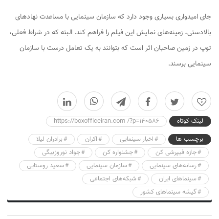
جای امیدواری بسیاری وجود دارد که سازمان سینمایی با مساعدت نهادهای
بالادستی، زمینه‌های نمایش این فیلم را فراهم کند. البته که در شراط فعلی،
توپ در زمین صاحبان اثر است که بتوانند به یک تعامل درست با سازمان
سینمایی برسند.
0
لینک کوتاه
https://boxofficeiran.com /?p=140586
برچسب ها
اخبار سینمایی
اکران
برادران لیلا
جازه فیپرشی کن
جشنواره کن
جواد نوروزبیگی
رسانه‌های سینمایی
سازمان سینمایی
سعید روستایی
سینماهای ایران
شبکه‌های اجتماعی
گیشه سینماهای کشور