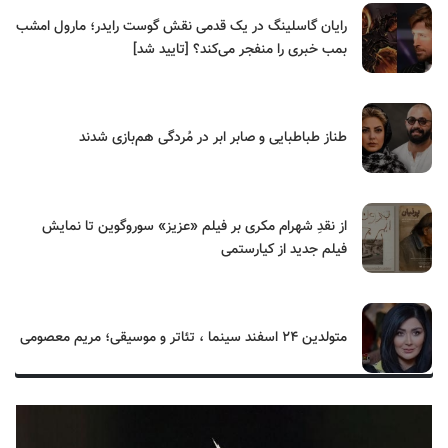
رایان گاسلینگ در یک قدمی نقش گوست رایدر؛ مارول امشب
بمب خبری را منفجر می‌کند؟ [تایید شد]
طناز طباطبایی و صابر ابر در مُردگی هم‌بازی شدند
از نقدِ شهرام مکری بر فیلم «عزیز» سوروگوین تا نمایش
فیلم جدید از کیارستمی
متولدین ۲۴ اسفند سینما ، تئاتر و موسیقی؛ مریم معصومی