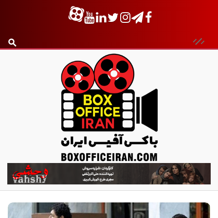
ب
ا
ک
س
آ