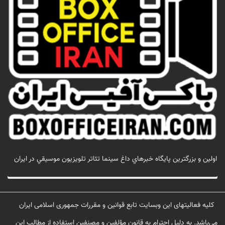
اولين و بزرگترين پايگاه خبرهاي داغ سينما تئاتر تلويزيون موسيقي در ايران
تماس با ما
کلیه فعالیتهای این وبسایت تابع قوانین و مقررات جمهوری اسلامی ایران
می‌باشد. به دلیل احترام به قانون مؤلفین و مصنفین استفاده از مطالب این