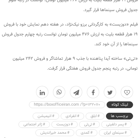
فروش ۱۹ هزار قطعه بلیت به ارزش ۴۶۷ میلیون تومان، توانست در رتبه سوم
جدول فروش سینما‌ها قرار گیرد.
فیلم «دوزیست» به کارگردانی برزو نیک‌نژاد، در هفته دهم نمایش خود با فروش
۱۹ هزار قطعه بلیت به ارزش ۴۷۶ میلیون تومان توانست رتبه چهارم جدول فروش
سینما‌ها را از آن خود کند.
«تی‌تی» ساخته آیدا پناهنده با جذب ۹ هزار تماشاگر و فروش ۲۴۲ میلیون
تومانی، در رتبه پنجم جدول فروش هفتگی قرار گرفت.
0
لینک کوتاه
https://boxofficeiran.com /?p=132070
برچسب ها
ابلق
انفرادی
انیمیشن
پسر دلفینی
تی‌تی
دوزیست
ژانر اجتماعی
سینمای ایران
کمدی
محمد خیراندیش