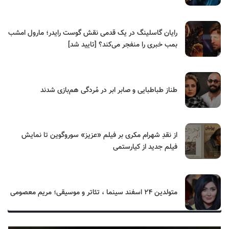
رایان گاسلینگ در یک قدمی نقش گوست رایدر؛ مارول امشب
بمب خبری را منفجر می‌کند؟ [تایید شد]
طناز طباطبایی و صابر ابر در مُردگی هم‌بازی شدند
از نقدِ شهرام مکری بر فیلم «عزیز» سوروگوین تا نمایش
فیلم جدید از کیارستمی
متولدین ۲۴ اسفند سینما ، تئاتر و موسیقی؛ مریم معصومی