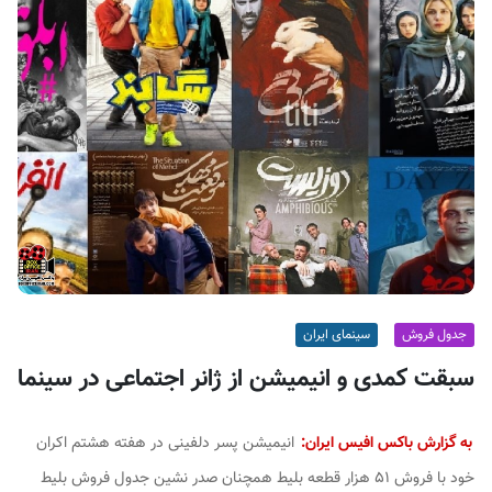
ف
ی
س
ا
ی
ر
ا
ن
جدول فروش
سینمای ایران
سبقت کمدی و انیمیشن از ژانر اجتماعی در سینما
به گزارش باکس افیس ایران:
انیمیشن پسر دلفینی در هفته هشتم اکران
خود با فروش ۵۱ هزار قطعه بلیط همچنان صدر نشین جدول فروش بلیط