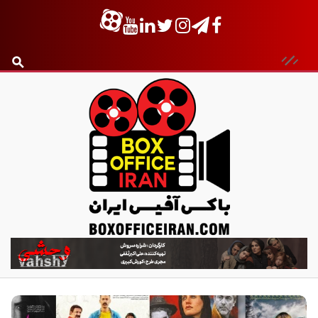
ب
ا
ک
س
آ