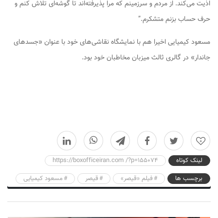
اذیت می‌کند. از مردم و سرزمینم که مرا پذیرفته‌اند تا گوشه‌ای تلاش کنم و
حرف حساب بزنم متشکرم.”
مسعود کیمیایی اخیرا هم با نمایشگاه نقاشی‌های خود با عنوان «جسدهای
جاندار» در گالری ثالث میزبان مخاطبان خود بود.
0
لینک کوتاه
https://boxofficeiran.com /?p=155074
برچسب ها
فیلم «قیصر»
قیصر
مسعود کیمیایی