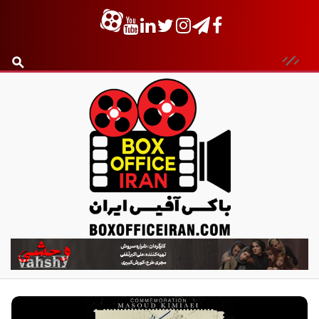
ب
ا
ک
س
آ