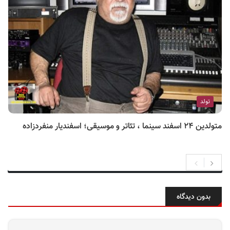
تولد
متولدین ۲۴ اسفند سینما ، تئاتر و موسیقی؛ اسفندیار منفردزاده
بدون دیدگاه