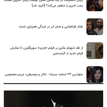
رایان گاسلینگ در یک قدمی نقش گوست رایدر؛ مارول امشب
بمب خبری را منفجر می‌کند؟ [تایید شد]
طناز طباطبایی و صابر ابر در مُردگی هم‌بازی شدند
از نقدِ شهرام مکری بر فیلم «عزیز» سوروگوین تا نمایش
فیلم جدید از کیارستمی
متولدین ۲۴ اسفند سینما ، تئاتر و موسیقی؛ مریم معصومی