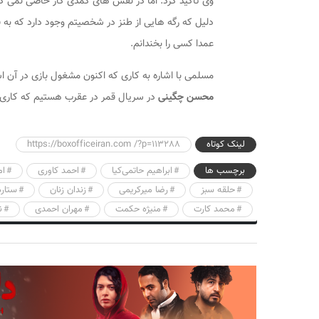
وی تاکید کرد: اما در نقش های کمدی کار خاصی نمی کن
دلیل که رگه هایی از طنز در شخصیتم وجود دارد که به ق
عمدا کسی را بخندانم.
مسلمی با اشاره به کاری که اکنون مشغول بازی در آن ا
محسن چگینی
در سریال
قمر در عقرب
هستیم که کاری 
لینک کوتاه
https://boxofficeiran.com /?p=113288
برچسب ها
ابراهیم حاتمی‌کیا
احمد کاوری
ام
حلقه سبز
رضا میرکریمی
زندان زنان
ستاره
محمد کارت
منیژه حکمت
مهران احمدی
ن