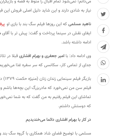
می‌دانم؛ نمی‌شود تمام اقبال را منوط به قصه و بازیگرا
نیاز به شادی دارند و این شاید دلیل اصلی فروش این ف
ناهید مسلمی
که این روزها فیلم
سگ بند
با بازی او
پرف
ایفای نقش در سینما پرداخت و گفت: پیش تر با آقای
م
ادامه داشته باشد.
وی ادامه داد: با
امیر جعفری و بهرام افشاری
قبلا در تئا
جدای از تمامی کار، سکانسی که سر سفره غذا می‌خوریم 
بازیگر فیلم سینمایی
زندان زنان (منیژه حکمت ۱۳۷۹)
در
فیلم سن من نمی‌خورد که مادربزرگ این بچه‌ها باشم و 
تماشای این فیلم رفتیم به من گفت که به شما نمی‌خورد
که دوستش داشتم.
در کار با بهرام افشاری دائما می‌خندیدیم
مسلمی با توضیح فضای شاد همکاری با گروه
سگ بند
و 