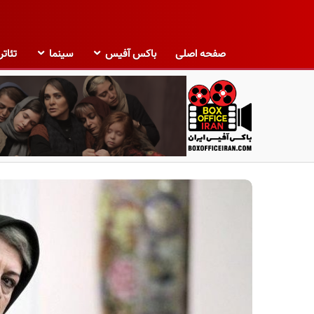
صفحه اصلی
باکس آفیس
سینما
تئاتر
ب
ا
ک
س
آ
ف
ی
س
ا
ی