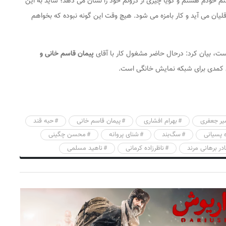
م خودم هستم و گویا چیزی از درونم خود را نشان می دهد؛ شاید به این
لیان می آید و کار بامزه می شود. هیچ وقت این گونه نبوده که بخواهم
ست، بیان کرد: درحال حاضر مشغول کار با آقای
پیمان قاسم خانی و
کمدی برای شبکه نمایش خانگی است.
یر جعفری
بهرام افشاری
پیمان قاسم خانی
حبه قند
 پسیانی
سگ‌بند
شنای پروانه
محسن چگینی
ادر برهانی‌ مرند
ناظرزاده کرمانی
ناهید مسلمی