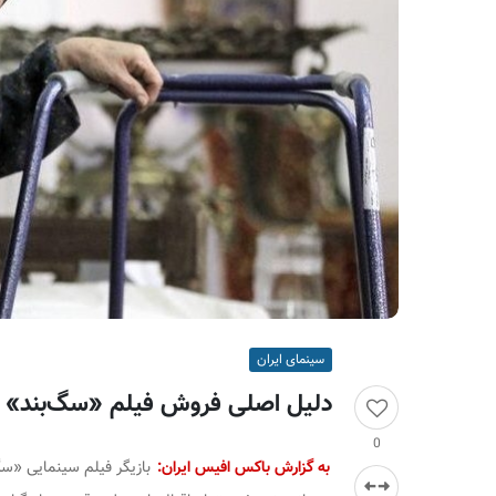
ر
ا
ن
سینمای ایران
دلیل اصلی فروش فیلم «سگ‌بند» ن
0
به گزارش باکس افیس ایران:
بازیگر فیلم سینمایی «سگ