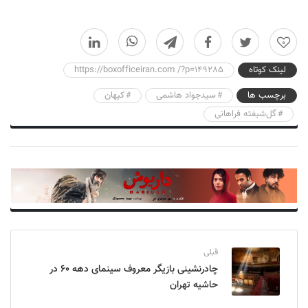
0
لینک کوتاه
https://boxofficeiran.com /?p=149285
برچسب ها
سیدجواد هاشمی
کیهان
گل‌شیفته فراهانی
قبلی
چادرنشینی بازیگر معروف سینمای دهه ۶۰ در
حاشیه تهران