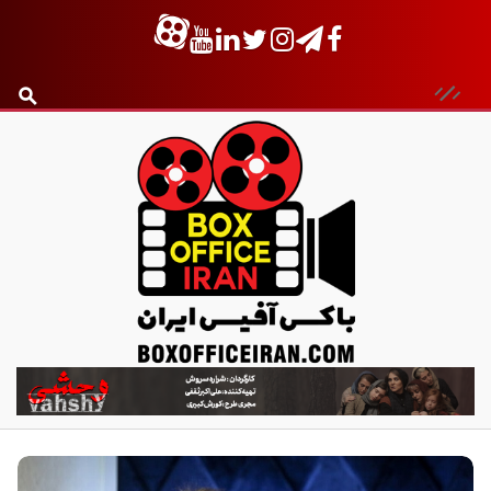
ب
ا
ک
س
آ