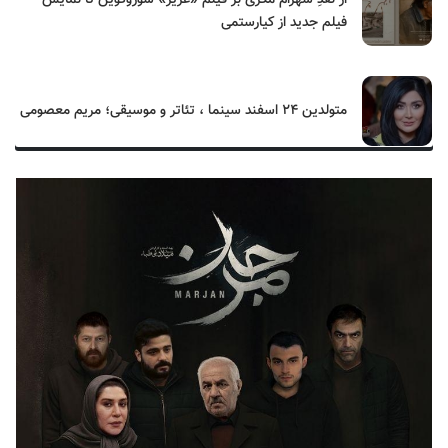
فیلم جدید از کیارستمی
متولدین ۲۴ اسفند سینما ، تئاتر و موسیقی؛ مریم معصومی