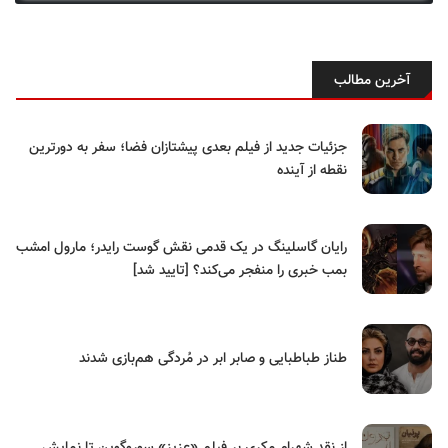
آخرین مطالب
جزئیات جدید از فیلم بعدی پیشتازان فضا؛ سفر به دورترین
نقطه از آینده
رایان گاسلینگ در یک قدمی نقش گوست رایدر؛ مارول امشب
بمب خبری را منفجر می‌کند؟ [تایید شد]
طناز طباطبایی و صابر ابر در مُردگی هم‌بازی شدند
از نقدِ شهرام مکری بر فیلم «عزیز» سوروگوین تا نمایش