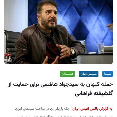
ف
ی
س
ا
ی
ر
ا
ن
سینما
سینمای ایران
هنرمندان
حمله کیهان به سیدجواد هاشمی برای حمایت از
گلشیفته فراهانی
به گزارش باکس افیس ایران:
یک بازیگر زن در ساحت سینمای ایران