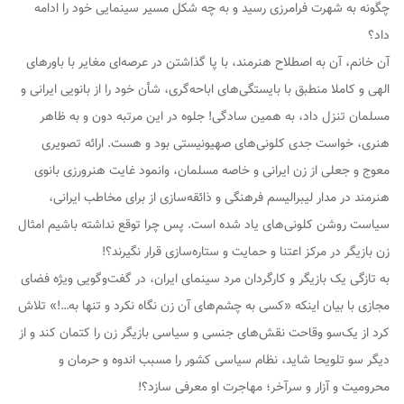
چگونه به شهرت فرامرزی رسید و به چه شکل مسیر سینمایی خود را ادامه
داد؟
آن خانم، آن به‌ اصطلاح هنرمند، با پا گذاشتن در عرصه‌ای مغایر با باورهای
الهی و کاملا منطبق با بایستگی‌های اباحه‌گری،‌ شأن خود را از بانویی ایرانی و
مسلمان تنزل داد، به همین سادگی! جلوه در این مرتبه دون و به ظاهر
هنری، خواست جدی کلونی‌های صهیونیستی بود و هست. ارائه تصویری
معوج و جعلی از زن ایرانی و خاصه مسلمان، وانمود غایت هنرورزی بانوی
هنرمند در مدار لیبرالیسم فرهنگی و ذائقه‌سازی از برای مخاطب ایرانی،
سیاست روشن کلونی‌های یاد شده است. پس چرا توقع نداشته باشیم امثال
زن بازیگر در مرکز اعتنا و حمایت و ستاره‌سازی قرار نگیرند؟!
به تازگی یک بازیگر و کارگردان مرد سینمای ایران، در گفت‌وگویی ویژه فضای
مجازی با بیان اینکه «کسی به چشم‌های آن زن نگاه نکرد و تنها به…!» تلاش
کرد از یک‌سو وقاحت نقش‌های جنسی و سیاسی بازیگر زن را کتمان کند و از
دیگر سو تلویحا شاید، نظام سیاسی کشور را مسبب اندوه و حرمان و
محرومیت و آزار و سرآخر؛ مهاجرت او معرفی سازد؟!