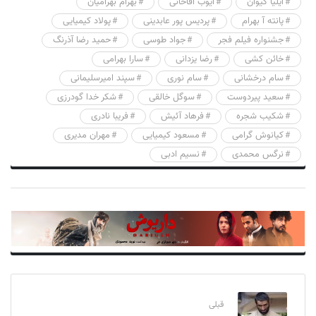
ایلیا کیوان
ایوب آقاخانی
بهرام بهرامیان
پانته آ بهرام
پردیس پور عابدینی
پولاد کیمیایی
جشنواره فیلم فجر
جواد طوسی
حمید رضا آذرنگ
خائن کشی
رضا یزدانی
سارا بهرامی
سام درخشانی
سام نوری
سپند امیرسلیمانی
سعید پیردوست
سوگل خالقی
شکر خدا گودرزی
شکیب شجره
فرهاد آئیش
فریبا نادری
کیانوش گرامی
مسعود کیمیایی
مهران مدیری
نرگس محمدی
نسیم ادبی
قبلی