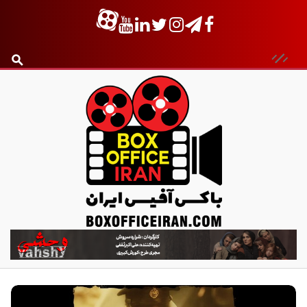
ب
ا
ک
س
آ