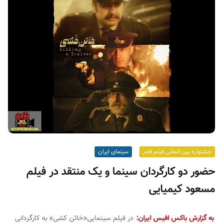
ف
ی
س
ا
ی
ر
ا
ن
جشنواره بین المللی فیلم فجر
سینمای ایران
حضور دو کارگردان سینما و یک منتقد در فیلم
مسعود کیمیایی
به گزارش باکس افیس ایران:
در فیلم سینمایی«خائن کشی» به کارگردانی