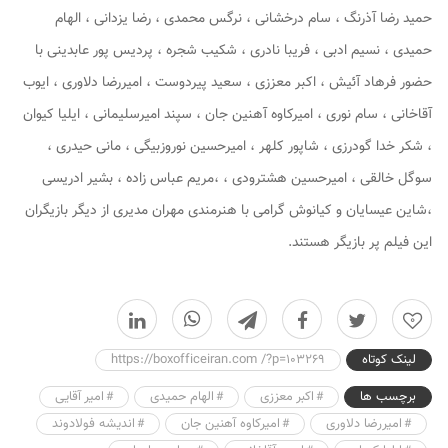
حمید رضا آذرنگ ، سام درخشانی ، نرگس محمدی ، رضا یزدانی ، الهام
حمیدی ، نسیم ادبی ، فریبا نادری ، شکیب شجره ، پردیس پور عابدینی با
حضور فرهاد آئیش ، اکبر معززی ، سعید پیردوست ، امیررضا دلاوری ، ایوب
آقاخانی ، سام نوری ، امیرکاوه آهنین جان ، سپند امیرسلیمانی ، ایلیا کیوان
، شکر خدا گودرزی ، شاپور کلهر ، امیرحسین نوروزبیگی ، مانی حیدری ،
سوگل خالقی ، امیرحسین هشترودی ، ،مریم عباس زاده ، ‌‎بشیر ادریسی
،شاین عیسایان و کیانوش گرامی با هنرمندی مهران مدیری از دیگر بازیگران
این فیلم پر بازیگر هستند.
0
لینک کوتاه
https://boxofficeiran.com /?p=103269
برچسب ها
اکبر معززی
الهام حمیدی
امیر آقایی
امیررضا دلاوری
امیرکاوه آهنین جان
اندیشه فولادوند