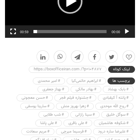
00:59
00:00
0
لینک کوتاه
https://boxofficeiran.com /?p=104877
برچسب ها
ابراهیم حاتمی‌کیا
امیر محمدی
بابک بهشاد
بهادر مالکی
بهناز جعفری
پانته آ کیقبادی
جشنواره فیلم فجر
حسن معجونی
روح الله موحدی
زهرا بهروز منش
سارینا یوسفی
سوگل خلیق
سینا رازانی
شب طلایی
شکوفه هاشمیان
علی باقری
علی پاشا
علیرضا ساره درود
فرسیما میرچی
مریم سعادت