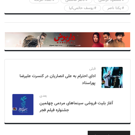
مسعود کرامتی
ناصر هاشمی
نساء افرنگه
یکتا ناصر
یوسف حاتمی‌کیا
قبلی
ادای احترام به علی انصاریان در کنسرت علیرضا
پوراستاد
بعدی
آغاز بلیت فروشی سینماهای مردمی چهلمین
جشنواره فیلم‌ فجر