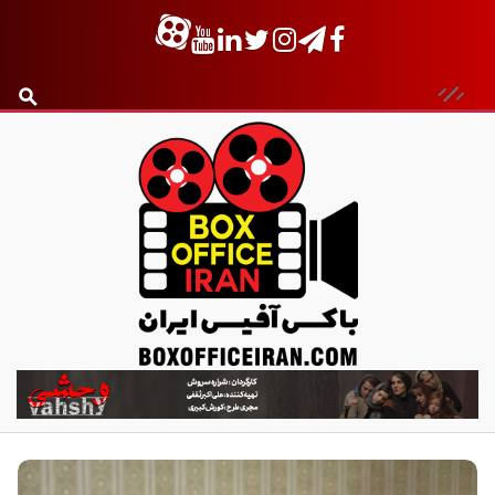
ب
ا
ک
س
آ