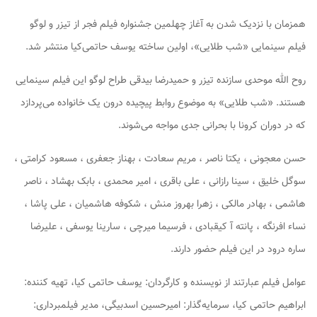
همزمان با نزدیک شدن به آغاز چهلمین جشنواره فیلم فجر از تیزر و لوگو
فیلم سینمایی «شب طلایی»، اولین ساخته یوسف حاتمی‌کیا منتشر شد.
روح الله موحدی سازنده تیزر و حمیدرضا بیدقی طراح لوگو این فیلم سینمایی
هستند. «شب طلایی» به موضوع روابط پیچیده درون یک خانواده می‌پردازد
که در دوران کرونا با بحرانی جدی مواجه می‌شوند.
حسن معجونی ، یکتا ناصر ، مریم سعادت ، بهناز جعفری ، مسعود کرامتی ،
سوگل خلیق ، سینا رازانی ، علی باقری ، امیر محمدی ، بابک بهشاد ، ناصر
هاشمی ، بهادر مالکی ، زهرا بهروز منش ، شکوفه هاشمیان ، علی پاشا ،
نساء افرنگه ، پانته آ کیقبادی ، فرسیما میرچی ، سارینا یوسفی ، علیرضا
ساره درود در این فیلم حضور دارند.
عوامل فیلم عبارتند از نویسنده و کارگردان: یوسف حاتمی کیا، تهیه کننده:
ابراهیم حاتمی کیا، سرمایه‌گذار: امیرحسین اسدبیگی، مدیر فیلمبرداری: