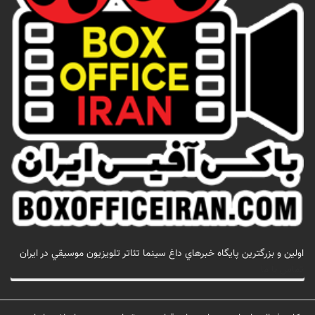
اولين و بزرگترين پايگاه خبرهاي داغ سينما تئاتر تلويزيون موسيقي در ايران
تماس با ما