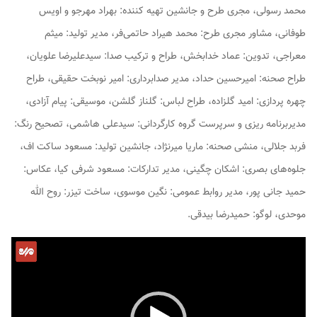
محمد رسولی، مجری طرح و جانشین تهیه کننده: بهراد مهرجو و اویس
طوفانی، مشاور مجری طرح: محمد هیراد حاتمی‌فر، مدیر تولید: میثم
معراجی، تدوین: عماد خدابخش، طراح و ترکیب صدا: سیدعلیرضا علویان،
طراح صحنه: امیرحسین حداد، مدیر صدابرداری: امیر نوبخت حقیقی، طراح
چهره پردازی: امید گلزاده، طراح لباس: گلناز گلشن، موسیقی: پیام آزادی،
مدیربرنامه ریزی و سرپرست گروه کارگردانی: سیدعلی هاشمی، تصحیح رنگ:
فربد جلالی، منشی صحنه: ماریا میرنژاد، جانشین تولید: مسعود ساکت اف،
جلوه‌های بصری: اشکان چگینی، مدیر تدارکات: مسعود شرفی کیا، عکاس:
حمید جانی پور، مدیر روابط عمومی: نگین موسوی، ساخت تیزر: روح الله
موحدی، لوگو: حمیدرضا بیدقی.
نمایشگر
ویدیو