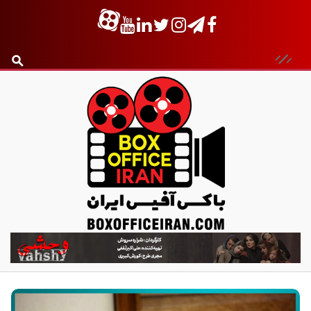
ب
ا
ک
س
آ