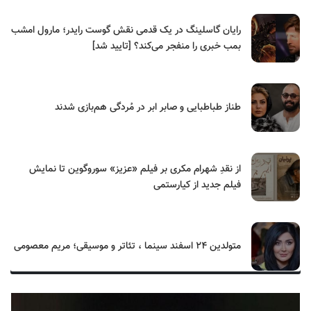
رایان گاسلینگ در یک قدمی نقش گوست رایدر؛ مارول امشب
بمب خبری را منفجر می‌کند؟ [تایید شد]
طناز طباطبایی و صابر ابر در مُردگی هم‌بازی شدند
از نقدِ شهرام مکری بر فیلم «عزیز» سوروگوین تا نمایش
فیلم جدید از کیارستمی
متولدین ۲۴ اسفند سینما ، تئاتر و موسیقی؛ مریم معصومی