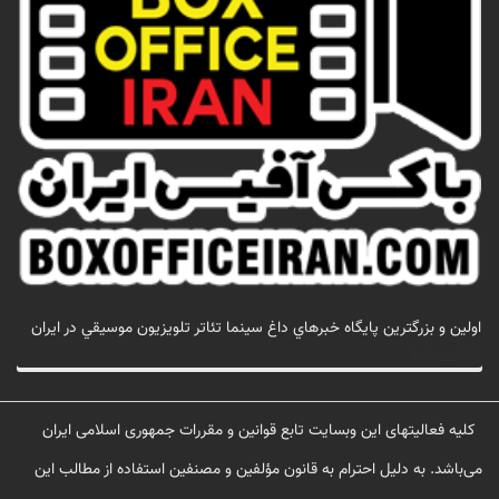
اولين و بزرگترين پايگاه خبرهاي داغ سينما تئاتر تلويزيون موسيقي در ايران
تماس با ما
کلیه فعالیتهای این وبسایت تابع قوانین و مقررات جمهوری اسلامی ایران
می‌باشد. به دلیل احترام به قانون مؤلفین و مصنفین استفاده از مطالب این