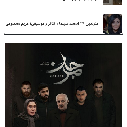
متولدین ۲۴ اسفند سینما ، تئاتر و موسیقی؛ مریم معصومی