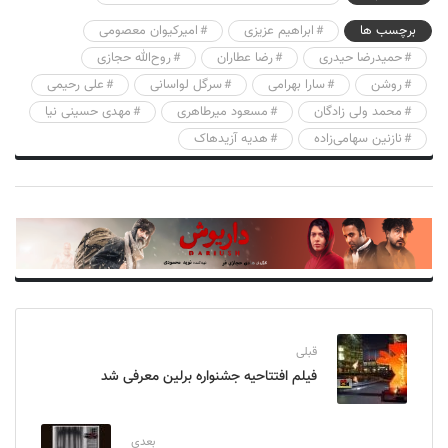
برچسب ها
ابراهیم عزیزی
امیرکیوان معصومی
حمیدرضا حیدری
رضا عطاران
روح‌الله حجازی
روشن
سارا بهرامی
سرگل لواسانی
علی رحیمی
محمد ولی زادگان
مسعود میرطاهری
مهدی حسینی نیا
نازنین سهامی‌زاده
هدیه آزیدهاک
قبلی
فیلم افتتاحیه جشنواره برلین معرفی شد
بعدی