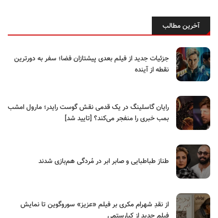
آخرین مطالب
جزئیات جدید از فیلم بعدی پیشتازان فضا؛ سفر به دورترین
نقطه از آینده
رایان گاسلینگ در یک قدمی نقش گوست رایدر؛ مارول امشب
بمب خبری را منفجر می‌کند؟ [تایید شد]
طناز طباطبایی و صابر ابر در مُردگی هم‌بازی شدند
از نقدِ شهرام مکری بر فیلم «عزیز» سوروگوین تا نمایش
فیلم جدید از کیارستمی