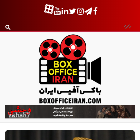
ب
ا
ک
س
آ