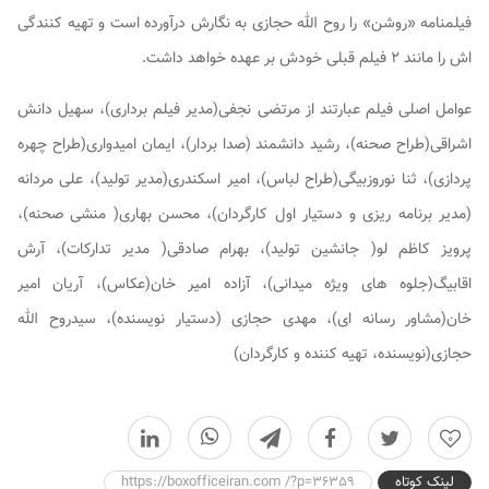
فیلمنامه «روشن» را روح الله حجازی به نگارش درآورده است و تهیه کنندگی
اش را مانند ۲ فیلم قبلی خودش بر عهده خواهد داشت.
عوامل اصلی فیلم عبارتند از مرتضی نجفی(مدیر فیلم برداری)، سهیل دانش
اشراقی(طراح صحنه)، رشید دانشمند (صدا بردار)، ایمان امیدواری(طراح چهره
پردازی)، ثنا نوروزبیگی(طراح لباس)، امیر اسکندری(مدیر تولید)، علی مردانه
(مدیر برنامه ریزی و دستیار اول کارگردان)، محسن بهاری( منشی صحنه)،
پرویز کاظم لو( جانشین تولید)، بهرام صادقی( مدیر تدارکات)، آرش
اقابیگ(جلوه های ویژه میدانی)، آزاده امیر خان(عکاس)، آریان امیر
خان(مشاور رسانه ای)، مهدی حجازی (دستیار نویسنده)، سیدروح الله
حجازی(نویسنده، تهیه کننده و کارگردان)
0
لینک کوتاه
https://boxofficeiran.com /?p=36359